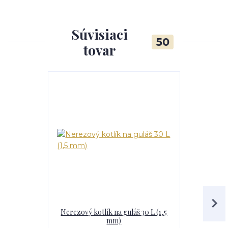
Súvisiaci
50
tovar
Nerezový kotlík na guláš 30 L (1,5
Kotlík na
mm)