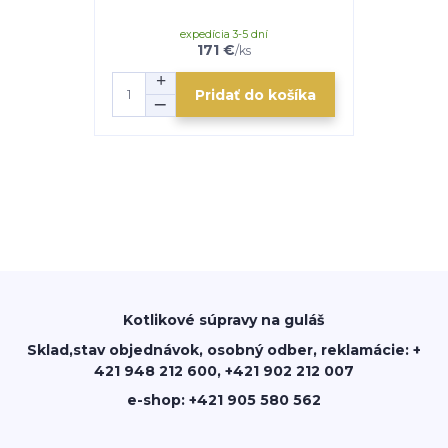
expedícia 3-5 dní
e
171 €
/
ks
Pridať do košíka
Kotlikové súpravy na guláš
Sklad,stav objednávok, osobný odber, reklamácie: +
421 948 212 600, +421 902 212 007
e-shop: +421 905 580 562