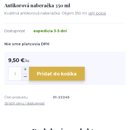
Antikorová naberačka 350 ml
Kvalitná antikorová naberačka. Objem 350 ml.
celý popis
Dostupnosť
expedícia 3-5 dní
Nie sme platcovia DPH
9,50 €
/
ks
Pridať do košíka
Číslo produktu:
01-22245
Strážiť cenu / dostupnosť