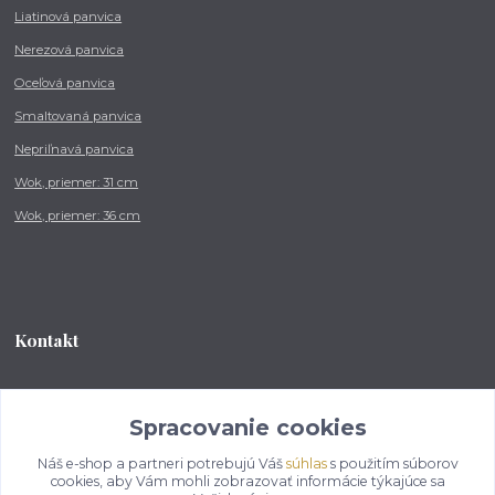
Liatinová panvica
Nerezová panvica
Oceľová panvica
Smaltovaná panvica
Nepriľnavá panvica
Wok, priemer: 31 cm
Wok, priemer: 36 cm
Kontakt
Tel.: +421 902 212 007
od 8:00 - do 16:00 hod
Spracovanie cookies
Náš e-shop a partneri potrebujú Váš
súhlas
s použitím súborov
info@kotlikovesupravy.sk
cookies, aby Vám mohli zobrazovať informácie týkajúce sa