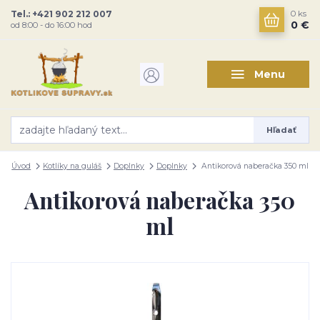
Tel.: +421 902 212 007
0
ks
0 €
od 8:00 - do 16:00 hod
Menu
Hľadať
Úvod
Kotlíky na guláš
Doplnky
Doplnky
Antikorová naberačka 350 ml
Antikorová naberačka 350
ml