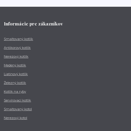
Informácie pre zákazníkov
Smaltovaný kotlík
Antikorový kotlík
Nerezový kotlík
Medený kotlík
Liatinový kotlík
Železný kotlík
Kotlík na ryby
Servírovací kotlík
Smaltovaný kotol
Nerezový kotol