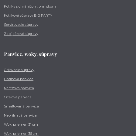
Kotlíky s chráničom, ohniskom
Kotlíkové súpravy BIG PARTY
Servírovacie súpravy
Zabíjačkové súpravy
Panvice, woky, súpravy
Grilovacie súpravy
Liatinová panvica
Nerezová panvica
Oceľová panvica
Smaltovaná panvica
Nepriľnavá panvica
Wok, priemer: 31 cm
Wok, priemer: 36 cm