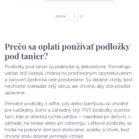
strana
z 1
Prečo sa oplatí používať podložky
pod tanier?
Podložky pod tanier sú praktické aj dekoratívne. Pomáhajú
udržať stôl čistejší, chránia ho pred bežným opotrebovaním
a zároveň zjednotia celé prestieranie. Sú ideálne vtedy, keď
nechcete rozkladať celý obrus, ale chcete, aby stôl pôsobil
upravene.
Prírodné podložky z raffie, juty alebo bambusu sú vhodné
pre rustikálny, boho a záhradný štýl. PVC podložky oceníte
tam, kde je dôležitá rýchla údržba — napríklad pri deťoch, v
záhrade, na terase alebo pri cateringu. Látkové podložky sa
hodia na pokojné domáce stolovanie, sviatky a chvíle, keď
chcete stolu dopriať jemnejší vzhľad.