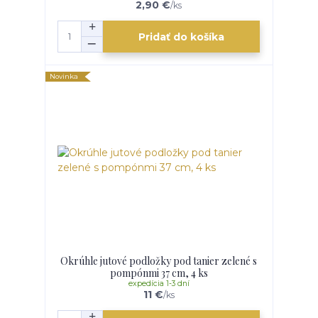
2,90 €
/
ks
Pridať do košíka
Novinka
Okrúhle jutové podložky pod tanier zelené s
pompónmi 37 cm, 4 ks
expedícia 1-3 dní
11 €
/
ks