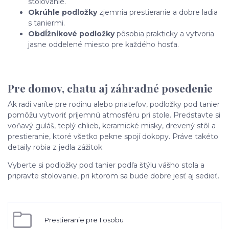
stolovanie.
Okrúhle podložky
zjemnia prestieranie a dobre ladia
s taniermi.
Obdĺžnikové podložky
pôsobia prakticky a vytvoria
jasne oddelené miesto pre každého hosťa.
Pre domov, chatu aj záhradné posedenie
Ak radi varíte pre rodinu alebo priateľov, podložky pod tanier
pomôžu vytvoriť príjemnú atmosféru pri stole. Predstavte si
voňavý guláš, teplý chlieb, keramické misky, drevený stôl a
prestieranie, ktoré všetko pekne spojí dokopy. Práve takéto
detaily robia z jedla zážitok.
Vyberte si podložky pod tanier podľa štýlu vášho stola a
pripravte stolovanie, pri ktorom sa bude dobre jesť aj sedieť.
Prestieranie pre 1 osobu