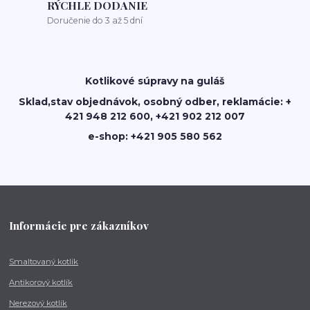
RÝCHLE DODANIE
Doručenie do 3 až 5 dní
Kotlikové súpravy na guláš
Sklad,stav objednávok, osobný odber, reklamácie: +
421 948 212 600, +421 902 212 007
e-shop: +421 905 580 562
Informácie pre zákazníkov
Smaltovaný kotlík
Antikorový kotlík
Nerezový kotlík