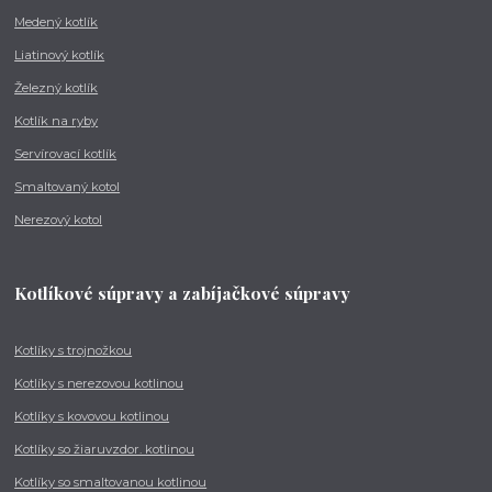
Medený kotlík
Liatinový kotlík
Železný kotlík
Kotlík na ryby
Servírovací kotlík
Smaltovaný kotol
Nerezový kotol
Kotlíkové súpravy a zabíjačkové súpravy
Kotlíky s trojnožkou
Kotlíky s nerezovou kotlinou
Kotlíky s kovovou kotlinou
Kotlíky so žiaruvzdor. kotlinou
Kotlíky so smaltovanou kotlinou