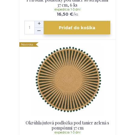
37 cm, 6 ks
expedícia 1-3 dní
16,50 €
/
ks
Pridať do košíka
Novinka
Okrúhla jutová podložka pod tanier zelená s
pompónmi 37 cm
expedícia 1-3 dní