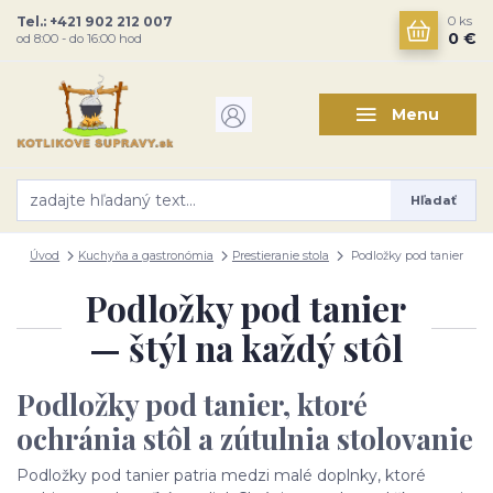
Tel.: +421 902 212 007
0
ks
0 €
od 8:00 - do 16:00 hod
Menu
Hľadať
Úvod
Kuchyňa a gastronómia
Prestieranie stola
Podložky pod tanier
Podložky pod tanier
— štýl na každý stôl
Podložky pod tanier, ktoré
ochránia stôl a zútulnia stolovanie
Podložky pod tanier patria medzi malé doplnky, ktoré