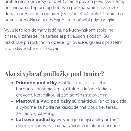
urobia na stole veľký rozdiel. Chránia povrch pred škvrnami,
omrvinkami, teplom aj drobným poškriabaním a zároveň
dodajú prestieraniu upravený vzhľad. Stačí položiť tanier na
peknú podložku a aj obyčajné jedlo pôsobí príjemnejšie.
Využijete ich doma v jedálni, na kuchynskom stole, na
chate, v záhrade, na terase aj pri väčších akciách. Sú
praktické pri rodinnom obede, grilovačke, guláši s priateľmi
aj pri slávnostnom stolovaní.
Ako si vybrať podložky pod tanier?
Prírodné podložky
z raffie, juty, sisalu alebo
bambusu pôsobia teplo, útulne a krásne ladia s
drevom, keramikou aj záhradným stolovaním.
Plastové a PVC podložky
sú praktické, ľahko sa čistia
a výborne sa hodia na každodenné použitie, terasu,
záhradu aj catering.
Látkové podložky
vytvoria jemnejší a elegantnejší
dojem, vhodný najmä na slávnostné alebo domáce