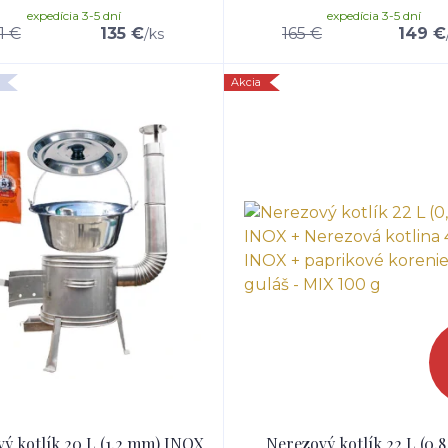
expedícia 3-5 dní
expedícia 3-5 dní
1 €
135 €
165 €
149 €
/
ks
Akcia
ý kotlík 20 L (1,2 mm) INOX
Nerezový kotlík 22 L (0,