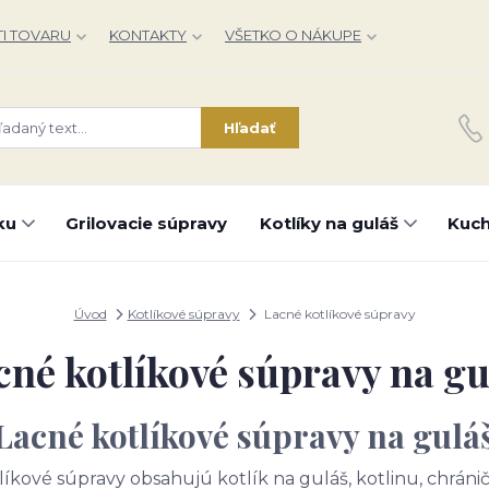
I TOVARU
KONTAKTY
VŠETKO O NÁKUPE
Hľadať
ku
Grilovacie súpravy
Kotlíky na guláš
Kuch
Úvod
Kotlíkové súpravy
Lacné kotlíkové súpravy
cné kotlíkové súpravy na gu
Lacné kotlíkové súpravy na gulá
kové súpravy obsahujú kotlík na guláš, kotlinu, chránič,