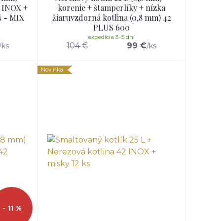
2 INOX +
korenie + štamperlíky + nízka
š - MIX
žiaruvzdorná kotlina (0,8 mm) 42
PLUS 600
expedícia 3-5 dní
104 €
99 €
/
ks
/
ks
Novinka
- 11 %