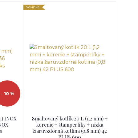
Novinka
- 10 %
mm) INOX
Smaltovaný kotlík 20 L (1,2 mm) +
INOX
korenie + štamperlíky + nízka
s
žiaruvzdorná kotlina (0,8 mm) 42
PLUS 600