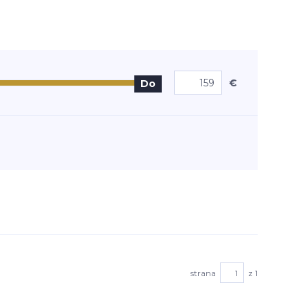
€
Do
strana
z 1