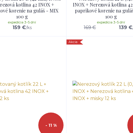
rezová kotlina 42 INOX +
INOX + Nerezová kotlina 4
ové korenie na guláš - MIX
paprikové korenie na gulá
100 g
100 g
expedícia 3-5 dní
expedícia 3-5 dní
159 €
169 €
139 €
/
ks
Akcia
- 11 %