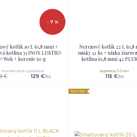
- 7 %
ový kotlík 10 L (0,8 mm) +
Nerezový kotlík 22 L (0,8
vá kotlina 31 INOX LUSTRO
misky 12 ks + nízka žiaru
+ Wok + korenie 50 g
kotlina (0,8 mm) 42 PLU
momentálne vypredané
expedícia 3-5 dní
9 €
129 €
115 €
/
ks
/
ks
Novinka