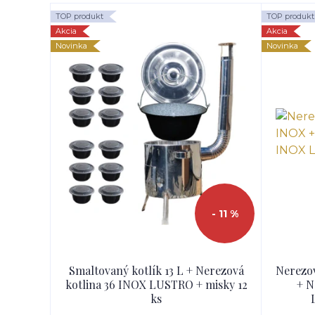
TOP produkt
TOP produkt
Akcia
Akcia
Novinka
Novinka
- 11 %
Smaltovaný kotlík 13 L + Nerezová
Nerezov
kotlina 36 INOX LUSTRO + misky 12
+ N
ks