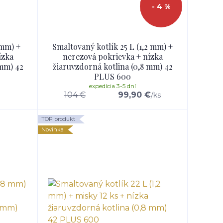
- 4 %
 mm) +
Smaltovaný kotlík 25 L (1,2 mm) +
ízka
nerezová pokrievka + nízka
 mm) 42
žiaruvzdorná kotlina (0,8 mm) 42
PLUS 600
expedícia 3-5 dní
104 €
99,90 €
/
ks
TOP produkt
Novinka