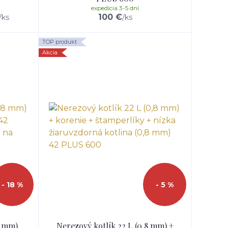
expedícia 3-5 dní
100 €
/
ks
/
ks
TOP produkt
Akcia
- 18 %
- 5 %
8 mm)
Nerezový kotlík 22 L (0,8 mm) +