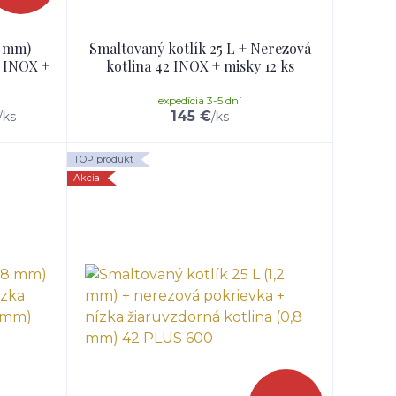
8 mm)
Smaltovaný kotlík 25 L + Nerezová
2 INOX +
kotlina 42 INOX + misky 12 ks
expedícia 3-5 dní
145 €
/
ks
/
ks
TOP produkt
Akcia