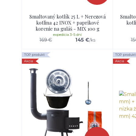
Smaltovaný kotlík 25 L + Nerezová
Smalto
kotlina 42 INOX + paprikové
kotl
korenie na guláš - MIX 100 g
expedícia 3-5 dní
169 €
145 €
15
/
ks
TOP produkt
TOP produkt
Akcia
Akcia