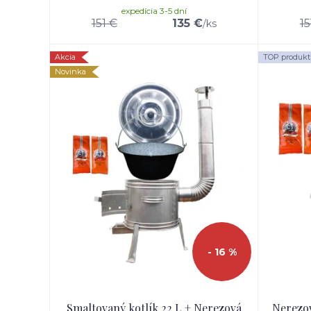
expedícia 3-5 dní
151 €
135 €
15
/
ks
Akcia
TOP produkt
Novinka
- 16 %
Smaltovaný kotlík 22 L + Nerezová
Nerezov