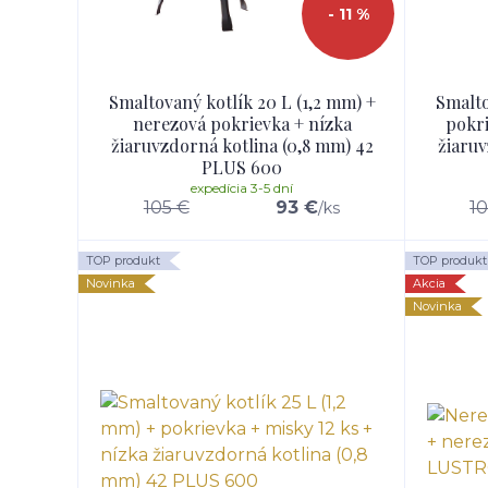
- 11 %
Smaltovaný kotlík 20 L (1,2 mm) +
Smalto
nerezová pokrievka + nízka
pokri
žiaruvzdorná kotlina (0,8 mm) 42
žiaruv
PLUS 600
expedícia 3-5 dní
105 €
93 €
1
/
ks
TOP produkt
TOP produkt
Novinka
Akcia
Novinka