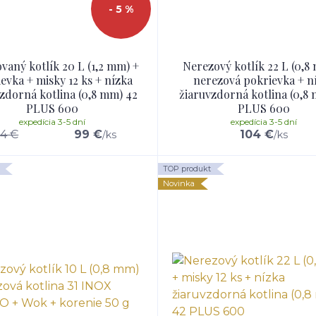
- 5 %
vaný kotlík 20 L (1,2 mm) +
Nerezový kotlík 22 L (0,8
evka + misky 12 ks + nízka
nerezová pokrievka + n
zdorná kotlina (0,8 mm) 42
žiaruvzdorná kotlina (0,8
PLUS 600
PLUS 600
expedícia 3-5 dní
expedícia 3-5 dní
04 €
99 €
104 €
/
ks
/
ks
TOP produkt
Novinka