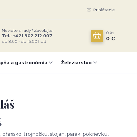
Prihlásenie
Neviete si rady? Zavolajte.
0
ks
Tel.: +421 902 212 007
0 €
od 8:00 - do 16:00 hod
yňa a gastronómia
Železiarstvo
láš
š
 ohnisko, trojnožku, stojan, parák, pokrievku,