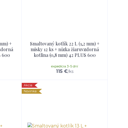
 mm) +
Smaltovaný kotlík 22 L (1,2 mm) +
vzdorná
misky 12 ks + nízka žiaruvzdorná
S 600
kotlina (0,8 mm) 42 PLUS 600
expedícia 3-5 dní
115 €
/
ks
Akcia
Novinka