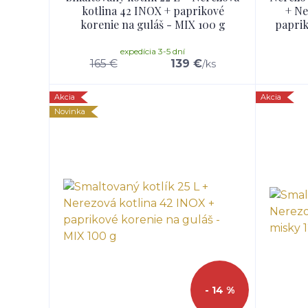
kotlina 42 INOX + paprikové
+ Ne
korenie na guláš - MIX 100 g
paprik
expedícia 3-5 dní
165 €
139 €
/
ks
Akcia
Akcia
Novinka
- 14 %