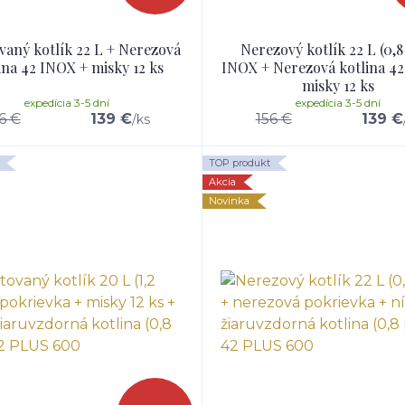
vaný kotlík 22 L + Nerezová
Nerezový kotlík 22 L (0,
ina 42 INOX + misky 12 ks
INOX + Nerezová kotlina 4
misky 12 ks
expedícia 3-5 dní
expedícia 3-5 dní
6 €
139 €
156 €
139 €
/
ks
TOP produkt
Akcia
Novinka