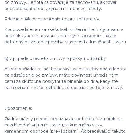
od zmluvy. Lehota sa považuje za zachovanú, ak tovar
odošlete späť pred uplynutím 14-dňovej lehoty.
Priame náklady na vrátenie tovaru znášate Vy.
Zodpovedáte len za akékoľvek zníženie hodnoty tovaru v
dôsledku zaobchádzania s ním iným spôsobom, aký je
potrebný na zistenie povahy, vlastností a funkčnosti tovaru.
b) v prípade uzavretia zmluvy o poskytnutí služby
Ak ste požiadali o začatie poskytovania služby počas lehoty
na odstúpenie od zmluvy, máte povinnosť uhradiť nám
cenu za skutočne poskytnuté plnenie do dňa, kedy ste
nám oznámili Vaše rozhodnutie odstúpiť od tejto zmluvy.
Upozornenie:
Žiadny právny predpis nepriznáva spotrebiteľovi nárok na
bezdôvodné vrátenie tovaru, zakúpeného v tzv.
kamennom obchode (prevádzkarni). Ak predávajúci takúto