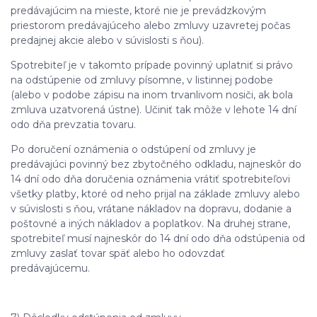
predávajúcim na mieste, ktoré nie je prevádzkovým
priestorom predávajúceho alebo zmluvy uzavretej počas
predajnej akcie alebo v súvislosti s ňou).
Spotrebiteľ je v takomto prípade povinný uplatniť si právo
na odstúpenie od zmluvy písomne, v listinnej podobe
(alebo v podobe zápisu na inom trvanlivom nosiči, ak bola
zmluva uzatvorená ústne). Učiniť tak môže v lehote 14 dní
odo dňa prevzatia tovaru.
Po doručení oznámenia o odstúpení od zmluvy je
predávajúci povinný bez zbytočného odkladu, najneskôr do
14 dní odo dňa doručenia oznámenia vrátiť spotrebiteľovi
všetky platby, ktoré od neho prijal na základe zmluvy alebo
v súvislosti s ňou, vrátane nákladov na dopravu, dodanie a
poštovné a iných nákladov a poplatkov. Na druhej strane,
spotrebiteľ musí najneskôr do 14 dní odo dňa odstúpenia od
zmluvy zaslať tovar späť alebo ho odovzdať
predávajúcemu.