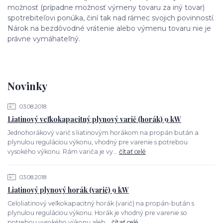
možnosť (prípadne možnosť výmeny tovaru za iný tovar)
spotrebiteľovi ponúka, činí tak nad rámec svojich povinností.
Nárok na bezdôvodné vrátenie alebo výmenu tovaru nie je
právne vymáhateľný.
Novinky
03.08.2018
Liatinový veľkokapacitný plynový varič (horák) 9 kW
Jednohorákový varič s liatinovým horákom na propán bután a
plynulou reguláciou výkonu, vhodný pre varenie s potrebou
vysokého výkonu. Rám variča je vy...
čítať celé
03.08.2018
Liatinový plynový horák (varič) 9 kW
Celoliatinový veľkokapacitný horák (varič) na propán-bután s
plynulou reguláciou výkonu. Horák je vhodný pre varenie so
potrebou vysokého výkonu aleb...
čítať celé