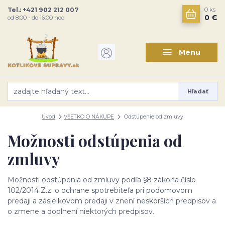
Tel.: +421 902 212 007
0
ks
0 €
od 8:00 - do 16:00 hod
Menu
Hľadať
Úvod
VŠETKO O NÁKUPE
Odstúpenie od zmluvy
Možnosti odstúpenia od
zmluvy
Možnosti odstúpenia od zmluvy podľa §8 zákona číslo
102/2014 Z.z. o ochrane spotrebiteľa pri podomovom
predaji a zásielkovom predaji v znení neskorších predpisov a
o zmene a doplnení niektorých predpisov.