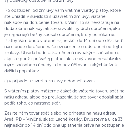
7) Dôsledky odstúpenia od zmluvy
Po odstúpení od zmluvy Vám vrátime všetky platby, ktoré
ste uhradili v súvislosti s uzavretím zmluvy, vrátane
nákladov na doručenie tovaru k Vám. To sa nevzťahuje na
dodatočné náklady, ak ste si zvolili iný druh doručenia, ako
je najlacnejší bežný spôsob doručenia, ktorý ponúkame.
Platby Vám budú vrátené najneskôr do 14 dní odo dňa, keď
nám bude doručené Vaše oznámenie o odstúpení od tejto
zmluvy. Úhrada bude uskutočnená rovnakým spôsobom,
aký ste použili pri Vašej platbe, ak ste výslovne nesúhlasili s
iným spôsobom úhrady, a to bez účtovania akýchkoľvek
ďalších poplatkov.
a) v prípade uzavretia zmluvy o dodaní tovaru
S vrátením platby môžeme čakať do vrátenia tovaru späť na
našu adresu alebo do preukázania, že ste tovar odoslali späť,
podľa toho, čo nastane skôr.
Zašlite nám tovar späť alebo ho prineste na našu adresu:
Areál PD – Viničné, sklad: Lacné kotlíky, Družstevná ulica 33
najneskôr do 14 dní odo dňa uplatnenia práva na odstúpenie