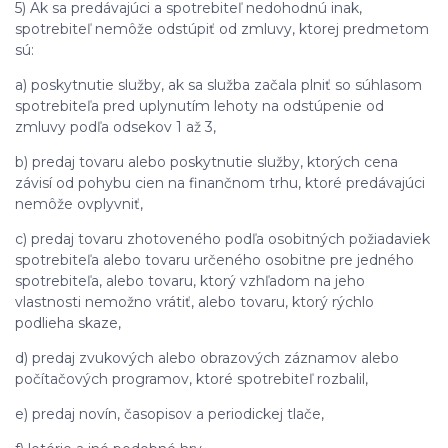
5) Ak sa predávajúci a spotrebiteľ nedohodnú inak,
spotrebiteľ nemôže odstúpiť od zmluvy, ktorej predmetom
sú:
a) poskytnutie služby, ak sa služba začala plniť so súhlasom
spotrebiteľa pred uplynutím lehoty na odstúpenie od
zmluvy podľa odsekov 1 až 3,
b) predaj tovaru alebo poskytnutie služby, ktorých cena
závisí od pohybu cien na finančnom trhu, ktoré predávajúci
nemôže ovplyvniť,
c) predaj tovaru zhotoveného podľa osobitných požiadaviek
spotrebiteľa alebo tovaru určeného osobitne pre jedného
spotrebiteľa, alebo tovaru, ktorý vzhľadom na jeho
vlastnosti nemožno vrátiť, alebo tovaru, ktorý rýchlo
podlieha skaze,
d) predaj zvukových alebo obrazových záznamov alebo
počítačových programov, ktoré spotrebiteľ rozbalil,
e) predaj novín, časopisov a periodickej tlače,