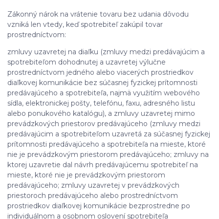
Zákonný nárok na vrátenie tovaru bez udania dôvodu
vzniká len vtedy, keď spotrebiteľ zakúpil tovar
prostredníctvom:
zmluvy uzavretej na diaľku (zmluvy medzi predávajúcim a
spotrebiteľom dohodnutej a uzavretej výlučne
prostredníctvom jedného alebo viacerých prostriedkov
diaľkovej komunikácie bez súčasnej fyzickej prítomnosti
predávajúceho a spotrebiteľa, najmä využitím webového
sídla, elektronickej pošty, telefónu, faxu, adresného listu
alebo ponukového katalógu), a zmluvy uzavretej mimo
prevádzkových priestorov predávajúceho (zmluvy medzi
predávajúcim a spotrebiteľom uzavretá za súčasnej fyzickej
prítomnosti predávajúceho a spotrebiteľa na mieste, ktoré
nie je prevádzkovým priestorom predávajúceho; zmluvy na
ktorej uzavretie dal návrh predávajúcemu spotrebiteľ na
mieste, ktoré nie je prevádzkovým priestorom
predávajúceho; zmluvy uzavretej v prevádzkových
priestoroch predávajúceho alebo prostredníctvom
prostriedkov diaľkovej komunikácie bezprostredne po
individuálnom a osobnom oslovení spotrebiteľa