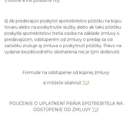
f) lotérie a iné podobné hry.
6) Ak predávajúci poskytol spotrebiteľovi pôžičku na kúpu
tovaru alebo na poskytnutie služby alebo ak takú pôžičku
poskytla spotrebiteľovi tretia osoba na základe zmluvy s
predávajúcim, odstúpením od zmluvy o predaji sa od
začiatku zrušuje aj zmluva o poskytnutí pôžičky. Právo na
vydanie bezdôvodného obohatenia nie je tým dotknuté.
Formulár na odstúpenie od kúpnej zmluvy
si môžete stiahnúť
TU
!
POUČENIE O UPLATNENÍ PRÁVA SPOTREBITEĽA NA
ODSTÚPENIE OD ZMLUVY
TU
!