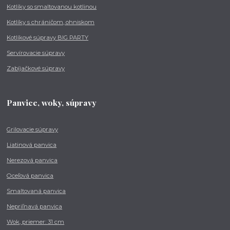
Kotlíky so smaltovanou kotlinou
Kotlíky s chráničom, ohniskom
Kotlíkové súpravy BIG PARTY
Servírovacie súpravy
Zabíjačkové súpravy
Panvice, woky, súpravy
Grilovacie súpravy
Liatinová panvica
Nerezová panvica
Oceľová panvica
Smaltovaná panvica
Nepriľnavá panvica
Wok, priemer: 31 cm