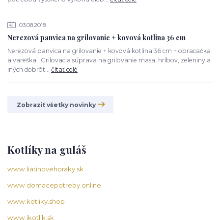
03.08.2018
Nerezová panvica na grilovanie + kovová kotlina 36 cm
Nerezová panvica na grilovanie + kovová kotlina 36 cm + obracačka
a vareška Grilovacia súprava na grilovanie mäsa, hríbov, zeleniny a
iných dobrôt...
čítať celé
Zobraziť všetky novinky
Kotlíky na guláš
www.liatinovehoraky.sk
www.domacepotreby.online
www.kotliky.shop
www.ikotlik.sk