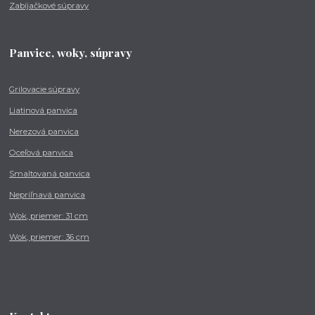
Zabíjačkové súpravy
Panvice, woky, súpravy
Grilovacie súpravy
Liatinová panvica
Nerezová panvica
Oceľová panvica
Smaltovaná panvica
Nepriľnavá panvica
Wok, priemer: 31 cm
Wok, priemer: 36 cm