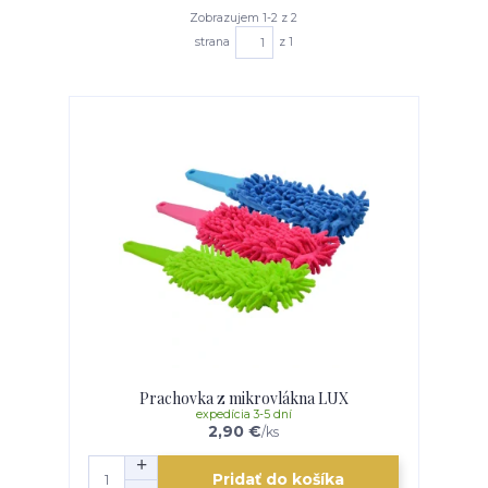
Zobrazujem 1-2 z 2
strana
z 1
Prachovka z mikrovlákna LUX
expedícia 3-5 dní
2,90 €
/
ks
Pridať do košíka