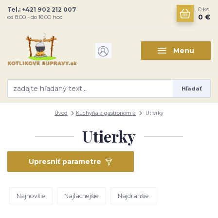
Tel.: +421 902 212 007
0
ks
0 €
od 8:00 - do 16:00 hod
Menu
Hľadať
Úvod
Kuchyňa a gastronómia
Utierky
Utierky
Upresniť parametre
Najnovšie
Najlacnejšie
Najdrahšie