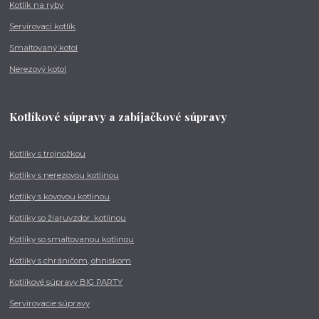
Kotlík na ryby
Servírovací kotlík
Smaltovaný kotol
Nerezový kotol
Kotlíkové súpravy a zabíjačkové súpravy
Kotlíky s trojnožkou
Kotlíky s nerezovou kotlinou
Kotlíky s kovovou kotlinou
Kotlíky so žiaruvzdor. kotlinou
Kotlíky so smaltovanou kotlinou
Kotlíky s chráničom, ohniskom
Kotlíkové súpravy BIG PARTY
Servírovacie súpravy