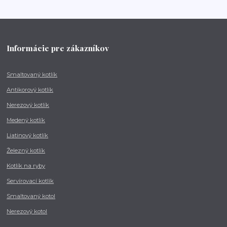
Informácie pre zákazníkov
Smaltovaný kotlík
Antikorový kotlík
Nerezový kotlík
Medený kotlík
Liatinový kotlík
Železný kotlík
Kotlík na ryby
Servírovací kotlík
Smaltovaný kotol
Nerezový kotol