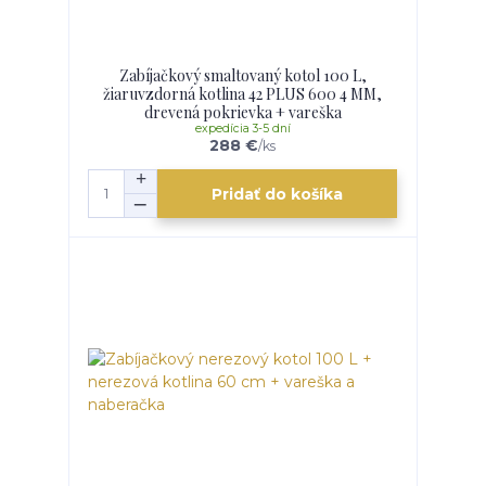
Zabíjačkový smaltovaný kotol 100 L,
žiaruvzdorná kotlina 42 PLUS 600 4 MM,
drevená pokrievka + vareška
expedícia 3-5 dní
288 €
/
ks
Pridať do košíka