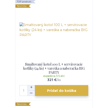
TOP produkt
Novinka
Smaltovaný kotol 100 L + servírovacie
kotlíky (24 ks) + vareška a naberačka BIG
PARTY
expedícia 3-5 dní
321 €
/
ks
Pridať do košíka
Novinka