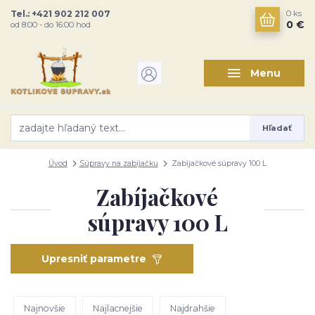
Tel.: +421 902 212 007
0
ks
0 €
od 8:00 - do 16:00 hod
Menu
Hľadať
Úvod
Súpravy na zabíjačku
Zabíjačkové súpravy 100 L
Zabíjačkové
súpravy 100 L
Upresniť parametre
Najnovšie
Najlacnejšie
Najdrahšie