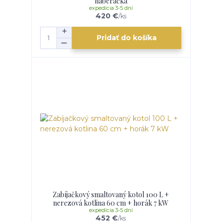
naberačka
expedícia 3-5 dní
420 €
/
ks
Pridať do košíka
Zabíjačkový smaltovaný kotol 100 L +
nerezová kotlina 60 cm + horák 7 kW
expedícia 3-5 dní
452 €
/
ks