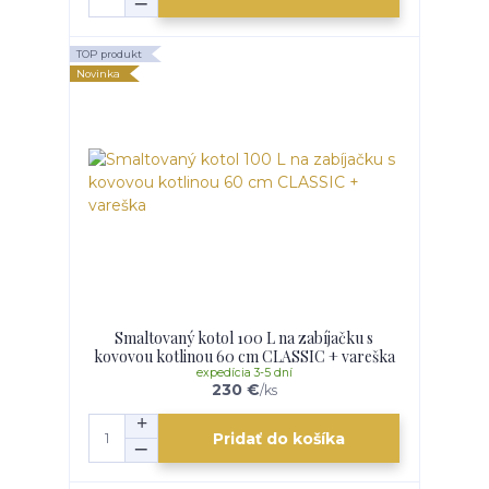
TOP produkt
Novinka
Smaltovaný kotol 100 L na zabíjačku s
kovovou kotlinou 60 cm CLASSIC + vareška
expedícia 3-5 dní
230 €
/
ks
Pridať do košíka