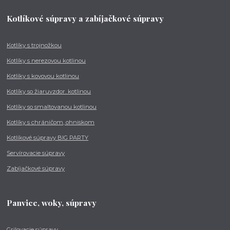
Kotlíkové súpravy a zabíjačkové súpravy
Kotlíky s trojnožkou
Kotlíky s nerezovou kotlinou
Kotlíky s kovovou kotlinou
Kotlíky so žiaruvzdor. kotlinou
Kotlíky so smaltovanou kotlinou
Kotlíky s chráničom, ohniskom
Kotlíkové súpravy BIG PARTY
Servírovacie súpravy
Zabíjačkové súpravy
Panvice, woky, súpravy
Grilovacie súpravy