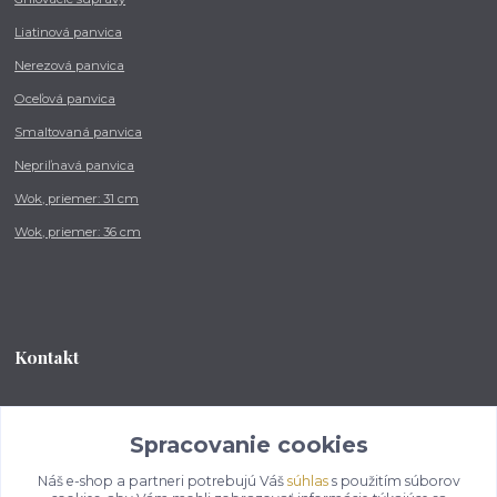
Liatinová panvica
Nerezová panvica
Oceľová panvica
Smaltovaná panvica
Nepriľnavá panvica
Wok, priemer: 31 cm
Wok, priemer: 36 cm
Kontakt
Tel.: +421 902 212 007
od 8:00 - do 16:00 hod
Spracovanie cookies
Náš e-shop a partneri potrebujú Váš
súhlas
s použitím súborov
info@kotlikovesupravy.sk