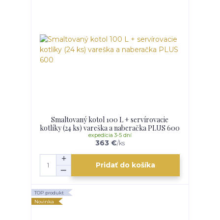
Smaltovaný kotol 100 L + servírovacie
kotlíky (24 ks) vareška a naberačka PLUS 600
expedícia 3-5 dní
363 €
/
ks
Pridať do košíka
TOP produkt
Novinka