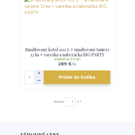
Smaltovaný kotol 100 L + smaltované taniere
12 ks + vareška a naberačka BIG PARTY
expedícia 3-5 dní
289 €
/
ks
Pridať do košíka
strana
z 1
VÝHODNÉ CENY