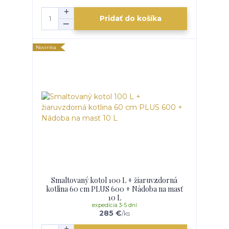
Pridať do košíka
Novinka
Smaltovaný kotol 100 L + žiaruvzdorná
kotlina 60 cm PLUS 600 + Nádoba na masť
10 L
expedícia 3-5 dní
285 €
/
ks