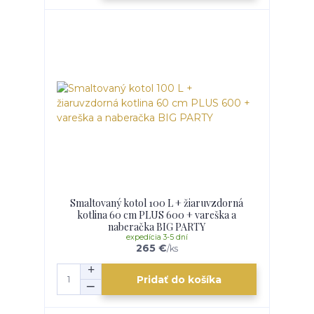
Smaltovaný kotol 100 L + žiaruvzdorná
kotlina 60 cm PLUS 600 + vareška a
naberačka BIG PARTY
expedícia 3-5 dní
265 €
/
ks
Pridať do košíka