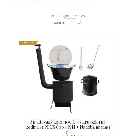
Zobrazujem 1-25 z 25
strana
z 1
Novinka
Smaltovaný kotol 100 L + žiaruvzdorná
kotlina 42 PLUS 600 4 MM + Nádoba na masť
10 L