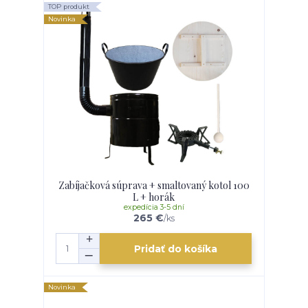
TOP produkt
Novinka
Zabíjačková súprava + smaltovaný kotol 100
L + horák
expedícia 3-5 dní
265 €
/
ks
Pridať do košíka
Novinka