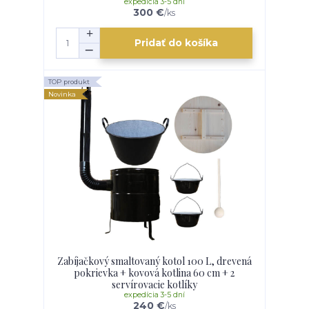
expedícia 3-5 dní
300 €
/
ks
Pridať do košíka
TOP produkt
Novinka
Zabíjačkový smaltovaný kotol 100 L, drevená
pokrievka + kovová kotlina 60 cm + 2
servírovacie kotlíky
expedícia 3-5 dní
240 €
/
ks