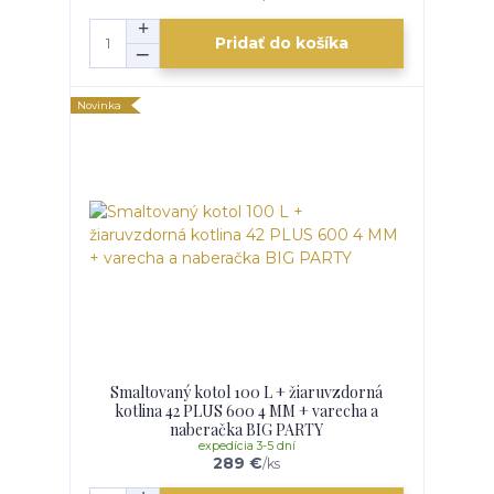
Pridať do košíka
Novinka
Smaltovaný kotol 100 L + žiaruvzdorná
kotlina 42 PLUS 600 4 MM + varecha a
naberačka BIG PARTY
expedícia 3-5 dní
289 €
/
ks