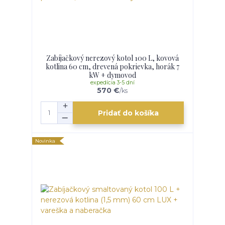
Zabíjačkový nerezový kotol 100 L, kovová
kotlina 60 cm, drevená pokrievka, horák 7
kW + dymovod
expedícia 3-5 dní
570 €
/
ks
Pridať do košíka
Novinka