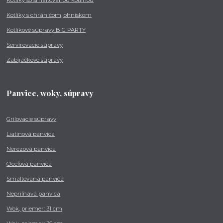
Kotlíky so smaltovanou kotlinou
Kotlíky s chráničom, ohniskom
Kotlíkové súpravy BIG PARTY
Servírovacie súpravy
Zabíjačkové súpravy
Panvice, woky, súpravy
Grilovacie súpravy
Liatinová panvica
Nerezová panvica
Oceľová panvica
Smaltovaná panvica
Nepriľnavá panvica
Wok, priemer: 31 cm