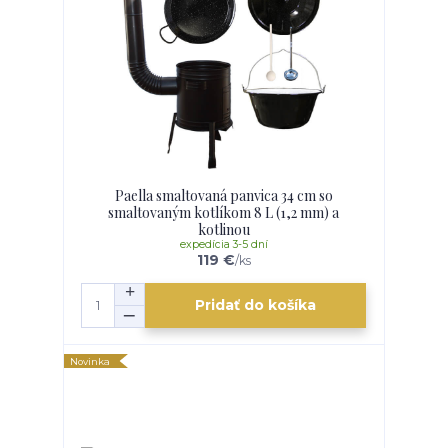
Paella smaltovaná panvica 34 cm so
smaltovaným kotlíkom 8 L (1,2 mm) a
kotlinou
expedícia 3-5 dní
119 €
/
ks
Pridať do košíka
Novinka