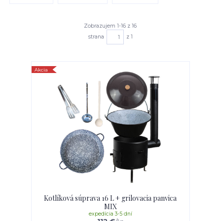
Zobrazujem 1-16 z 16
strana
z 1
Akcia
Kotlíková súprava 16 L + grilovacia panvica
MIX
expedícia 3-5 dní