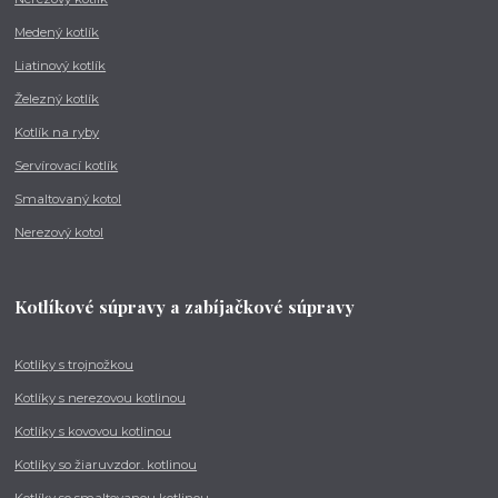
Medený kotlík
Liatinový kotlík
Železný kotlík
Kotlík na ryby
Servírovací kotlík
Smaltovaný kotol
Nerezový kotol
Kotlíkové súpravy a zabíjačkové súpravy
Kotlíky s trojnožkou
Kotlíky s nerezovou kotlinou
Kotlíky s kovovou kotlinou
Kotlíky so žiaruvzdor. kotlinou