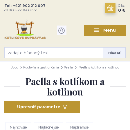
Tel.: +421 902 212 007
0
ks
0 €
od 8:00 - do 16:00 hod
Menu
Hľadať
Úvod
Kuchyňa a gastronómia
Paella
Paella s kotlíkom a kotlinou
Paella s kotlíkom a
kotlinou
Upresniť parametre
Najnovšie
Najlacnejšie
Najdrahšie