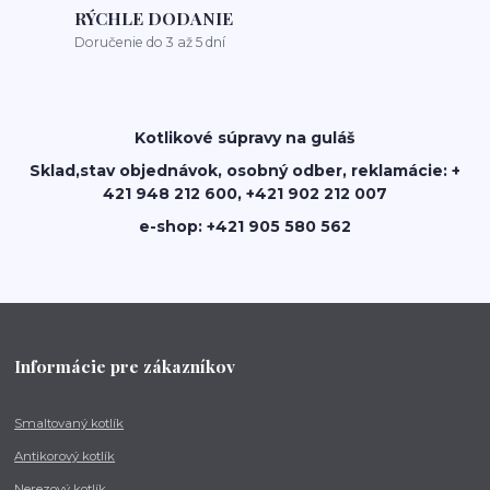
RÝCHLE DODANIE
Doručenie do 3 až 5 dní
Kotlikové súpravy na guláš
Sklad,stav objednávok, osobný odber, reklamácie: +
421 948 212 600, +421 902 212 007
e-shop: +421 905 580 562
Informácie pre zákazníkov
Smaltovaný kotlík
Antikorový kotlík
Nerezový kotlík