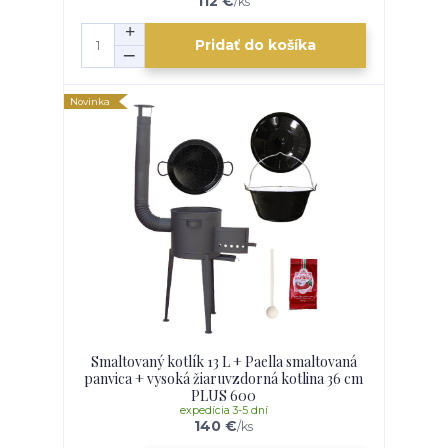
112 €
/
ks
Pridať do košíka
Novinka
Smaltovaný kotlík 13 L + Paella smaltovaná
panvica + vysoká žiaruvzdorná kotlina 36 cm
PLUS 600
expedícia 3-5 dní
140 €
/
ks