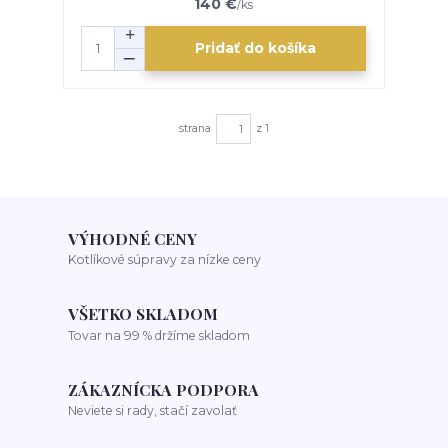
140 €
/
ks
Pridať do košíka
strana
z 1
VÝHODNÉ CENY
Kotlíkové súpravy za nízke ceny
VŠETKO SKLADOM
Tovar na 99 % držíme skladom
ZÁKAZNÍCKA PODPORA
Neviete si rady, stačí zavolať