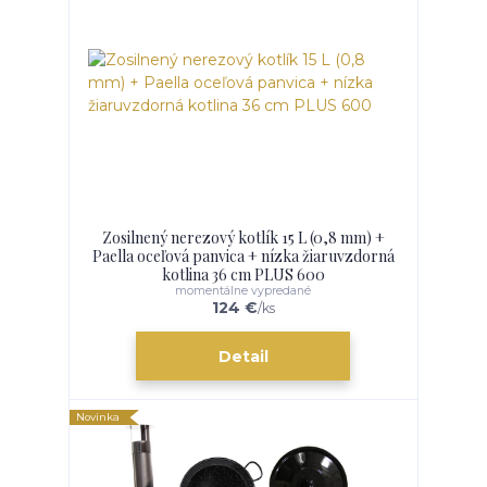
Zosilnený nerezový kotlík 15 L (0,8 mm) +
Paella oceľová panvica + nízka žiaruvzdorná
kotlina 36 cm PLUS 600
momentálne vypredané
124 €
/
ks
Detail
Novinka