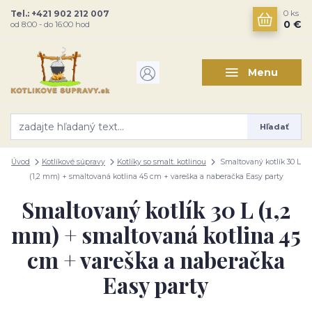
Tel.: +421 902 212 007
0
ks
0 €
od 8:00 - do 16:00 hod
Menu
Hľadať
Úvod
Kotlíkové súpravy
Kotlíky so smalt. kotlinou
Smaltovaný kotlík 30 L
(1,2 mm) + smaltovaná kotlina 45 cm + vareška a naberačka Easy party
Smaltovaný kotlík 30 L (1,2
mm) + smaltovaná kotlina 45
cm + vareška a naberačka
Easy party