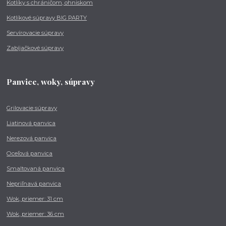
Kotlíky s chráničom, ohniskom
Kotlíkové súpravy BIG PARTY
Servírovacie súpravy
Zabíjačkové súpravy
Panvice, woky, súpravy
Grilovacie súpravy
Liatinová panvica
Nerezová panvica
Oceľová panvica
Smaltovaná panvica
Nepriľnavá panvica
Wok, priemer: 31 cm
Wok, priemer: 36 cm