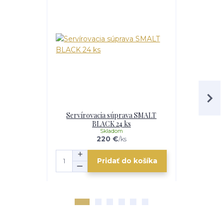
Servírovacia súprava SMALT
Horák 7 kW
BLACK 24 ks
p
Skladom
e
220 €
/
ks
Pridať do košíka