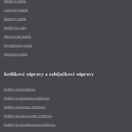
Medený kotlík
Liatinový kotlík
Železný kotlík
Kotlík na ryby
Servírovací kotlík
Smaltovaný kotol
Nerezový kotol
Kotlíkové súpravy a zabíjačkové súpravy
Kotlíky s trojnožkou
Kotlíky s nerezovou kotlinou
Kotlíky s kovovou kotlinou
Kotlíky so žiaruvzdor. kotlinou
Kotlíky so smaltovanou kotlinou