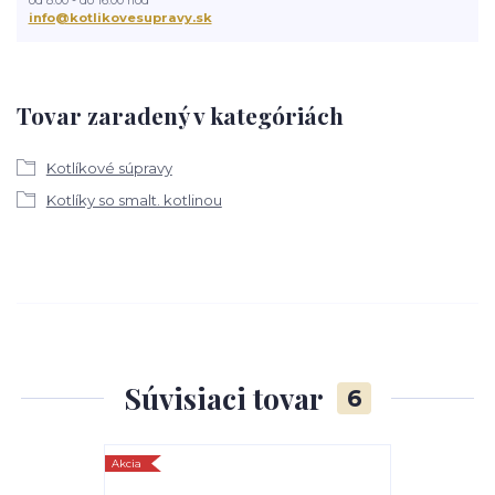
od 8:00 - do 16:00 hod
info@kotlikovesupravy.sk
Tovar zaradený v kategóriách
Kotlíkové súpravy
Kotlíky so smalt. kotlinou
Súvisiaci tovar
6
Akcia
TOP produkt
Akcia