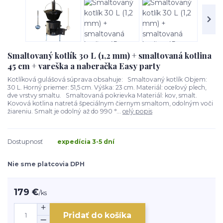
Smaltovaný kotlík 30 L (1,2 mm) + smaltovaná kotlina
45 cm + vareška a naberačka Easy party
Kotlíková gulášová súprava obsahuje: Smaltovaný kotlík Objem:
30 L. Horný priemer: 51,5 cm. Výška: 23 cm. Materiál: oceľový plech,
dve vrstvy smaltu. Smaltovaná pokrievka Materiál: kov, smalt.
Kovová kotlina natretá špeciálnym čiernym smaltom, odolným voči
žiareniu. Smalt je odolný až do 990 °...
celý popis
Dostupnosť
expedícia 3-5 dní
Nie sme platcovia DPH
179 €
/
ks
Pridať do košíka