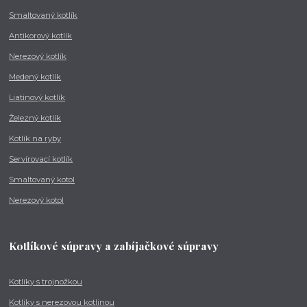
Smaltovaný kotlík
Antikorový kotlík
Nerezový kotlík
Medený kotlík
Liatinový kotlík
Železný kotlík
Kotlík na ryby
Servírovací kotlík
Smaltovaný kotol
Nerezový kotol
Kotlíkové súpravy a zabíjačkové súpravy
Kotlíky s trojnožkou
Kotlíky s nerezovou kotlinou