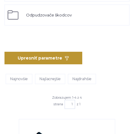
Odpudzovače škodcov
Upresniť parametre
Najnovšie
Najlacnejšie
Najdrahšie
Zobrazujem 1-4 z 4
strana
z 1