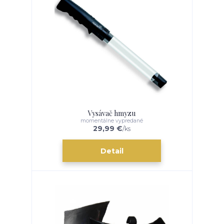
Vysávač hmyzu
momentálne vypredané
29,99 €
/
ks
Detail