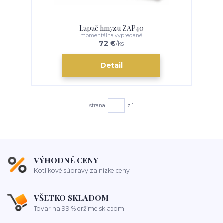
Lapač hmyzu ZAP40
momentálne vypredané
72 €
/
ks
Detail
strana
z 1
VÝHODNÉ CENY
Kotlíkové súpravy za nízke ceny
VŠETKO SKLADOM
Tovar na 99 % držíme skladom