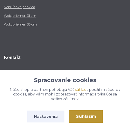
Nepriľnavá panvica
Wok, priemer: 31 cm
Wok, priemer: 36 cm
Kontakt
Tel.: +421 902 212 007
od 8:00 - do 16:00 hod
Spracovanie cookies
Náš e-shop a partneri potrebujú Váš
súhlas
s použitím súborov
info@kotlikovesupravy.sk
cookies, aby Vám mohli zobrazovať informácie týkajúce sa
Vašich záujmov.
Súhlasím
Nastavenia
Copyright © 2017-2050 kotlikovesupravy.sk, všetky práva vyhradené..