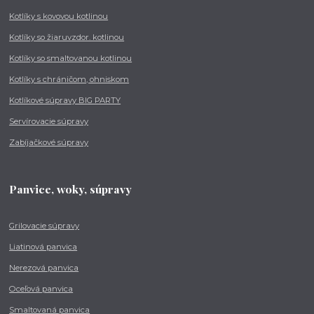
Kotlíky s kovovou kotlinou
Kotlíky so žiaruvzdor. kotlinou
Kotlíky so smaltovanou kotlinou
Kotlíky s chráničom, ohniskom
Kotlíkové súpravy BIG PARTY
Servírovacie súpravy
Zabíjačkové súpravy
Panvice, woky, súpravy
Grilovacie súpravy
Liatinová panvica
Nerezová panvica
Oceľová panvica
Smaltovaná panvica