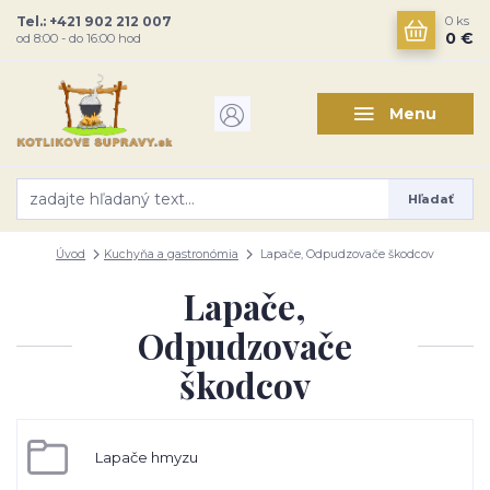
Tel.: +421 902 212 007
0
ks
0 €
od 8:00 - do 16:00 hod
Menu
Hľadať
Úvod
Kuchyňa a gastronómia
Lapače, Odpudzovače škodcov
Lapače,
Odpudzovače
škodcov
Lapače hmyzu