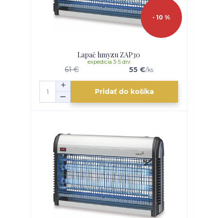
- 10 %
Lapač hmyzu ZAP30
expedícia 3-5 dní
61 €
55 €
/
ks
Pridať do košíka