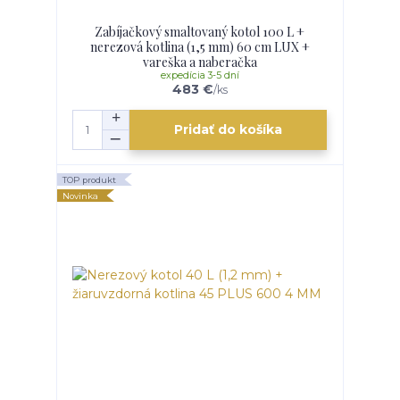
Zabíjačkový smaltovaný kotol 100 L +
nerezová kotlina (1,5 mm) 60 cm LUX +
vareška a naberačka
expedícia 3-5 dní
483 €
/
ks
Pridať do košíka
TOP produkt
Novinka