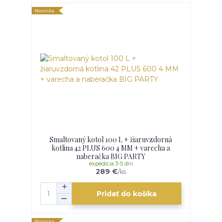
Novinka
Smaltovaný kotol 100 L + žiaruvzdorná
kotlina 42 PLUS 600 4 MM + varecha a
naberačka BIG PARTY
expedícia 3-5 dní
289 €
/
ks
Pridať do košíka
Novinka