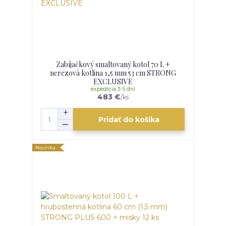
Zabíjačkový smaltovaný kotol 70 L +
nerezová kotlina 1,5 mm 53 cm STRONG
EXCLUSIVE
expedícia 3-5 dní
483 €
/
ks
Pridať do košíka
Novinka