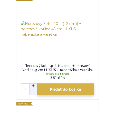
Nerezový kotol 40 L (1,2 mm) + nerezová
kotlina 45 cm LUXUS + naberačka a vareška
expedícia 3-5 dní
351 €
/
ks
Pridať do košíka
Novinka