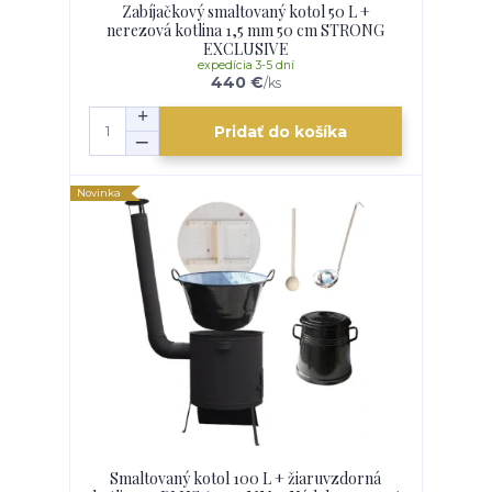
Zabíjačkový smaltovaný kotol 50 L +
nerezová kotlina 1,5 mm 50 cm STRONG
EXCLUSIVE
expedícia 3-5 dní
440 €
/
ks
Pridať do košíka
Novinka
Smaltovaný kotol 100 L + žiaruvzdorná