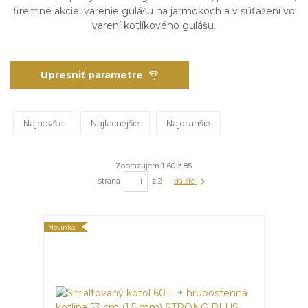
firemné akcie, varenie gulášu na jarmokoch a v súťažení vo
varení kotlíkového gulášu.
Upresniť parametre
Najnovšie
Najlacnejšie
Najdrahšie
Zobrazujem 1-60 z 85
strana
z 2
ďalšie
Novinka