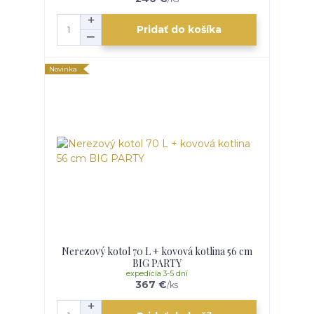
Pridať do košíka
Novinka
Nerezový kotol 70 L + kovová kotlina 56 cm
BIG PARTY
expedícia 3-5 dní
367 €
/
ks