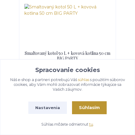
Smaltovaný kotol 50 L + kovová kotlina 50 cm
BIG PARTY
expedícia 3-5 dní
190 €
/
ks
Spracovanie cookies
Náš e-shop a partneri potrebujú Váš
súhlas
s použitím súborov
Pridať do košíka
cookies, aby Vám mohli zobrazovať informácie týkajúce sa
Vašich záujmov.
Akcia
Novinka
Súhlasím
Nastavenia
Súhlas môžete odmietnuť
tu
.