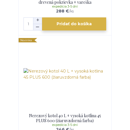
drevená pokrievka + vareška
expedícia 3-5 dní
288 €
/
ks
Pridať do košíka
Novinka
Nerezový kotol 40 L + vysoká kotlina 45
PLUS 600 (žiaruvzdorná farba)
expedícia 3-5 dní
246 €
/
ks