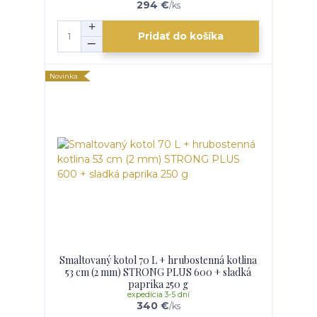
294 €
/
ks
Pridať do košíka
Novinka
Smaltovaný kotol 70 L + hrubostenná kotlina
53 cm (2 mm) STRONG PLUS 600 + sladká
paprika 250 g
expedícia 3-5 dní
340 €
/
ks