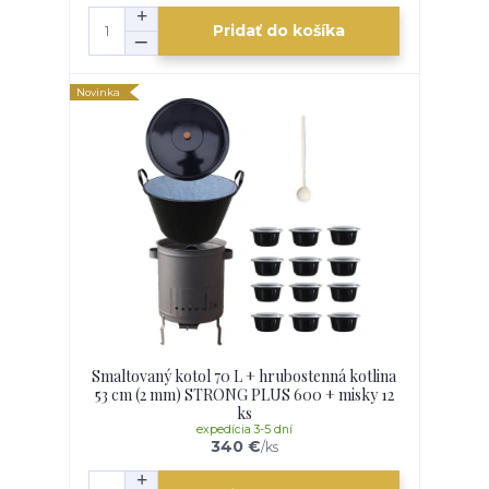
Pridať do košíka
Novinka
Smaltovaný kotol 70 L + hrubostenná kotlina
53 cm (2 mm) STRONG PLUS 600 + misky 12
ks
expedícia 3-5 dní
340 €
/
ks