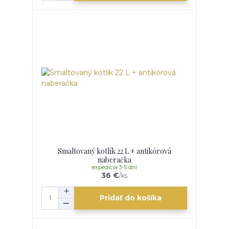
Smaltovaný kotlík 22 L + antikórová
naberačka
expedícia 3-5 dní
36 €
/
ks
Pridať do košíka