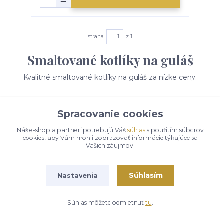
strana
z 1
Smaltované kotlíky na guláš
Kvalitné smaltované kotlíky na guláš za nízke ceny.
Spracovanie cookies
Náš e-shop a partneri potrebujú Váš
súhlas
s použitím súborov
VÝHODNÉ CENY
cookies, aby Vám mohli zobrazovať informácie týkajúce sa
Vašich záujmov.
Kotlíkové súpravy za nízke ceny
VŠETKO SKLADOM
Súhlasím
Nastavenia
Tovar na 99 % držíme skladom
Súhlas môžete odmietnuť
tu
.
ZÁKAZNÍCKA PODPORA