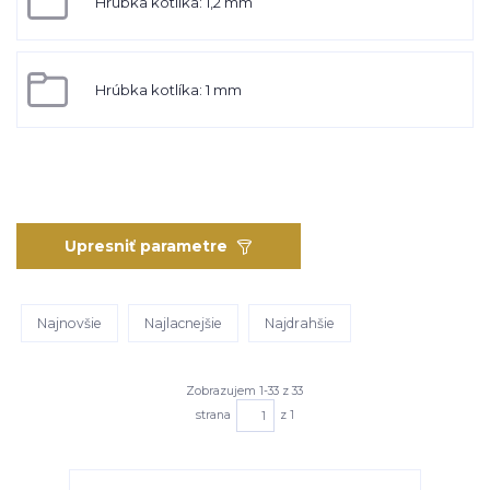
Hrúbka kotlíka: 1,2 mm
Hrúbka kotlíka: 1 mm
Upresniť parametre
Najnovšie
Najlacnejšie
Najdrahšie
Zobrazujem 1-33 z 33
strana
z 1