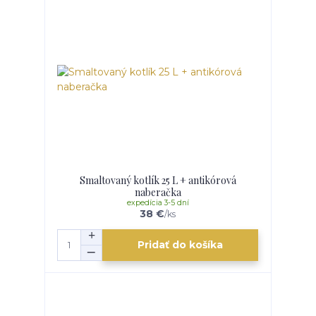
Smaltovaný kotlík 25 L + antikórová
naberačka
expedícia 3-5 dní
38 €
/
ks
Pridať do košíka