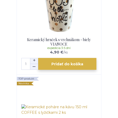
Keramický hrnček s vrchnákom - biely
VIANOCE
expedícia 3-5 dní
4,90 €
/
ks
Pridať do košíka
TOP produkt
Novinka