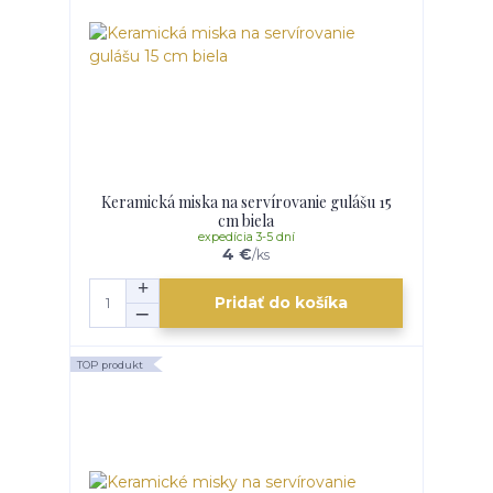
Keramická miska na servírovanie gulášu 15
cm biela
expedícia 3-5 dní
4 €
/
ks
Pridať do košíka
TOP produkt