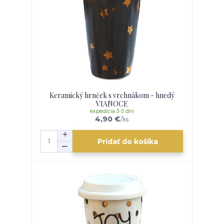
Keramický hrnček s vrchnákom - hnedý
VIANOCE
expedícia 3-5 dní
4,90 €
/
ks
Pridať do košíka