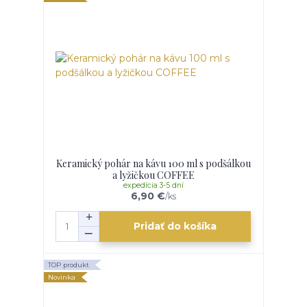
Keramický pohár na kávu 100 ml s podšálkou
a lyžičkou COFFEE
expedícia 3-5 dní
6,90 €
/
ks
Pridať do košíka
TOP produkt
Novinka