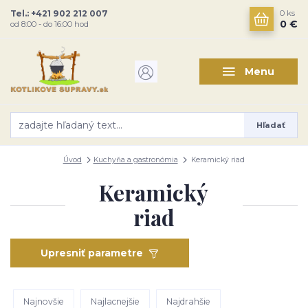
Tel.: +421 902 212 007
0
ks
0 €
od 8:00 - do 16:00 hod
Menu
Hľadať
Úvod
Kuchyňa a gastronómia
Keramický riad
Keramický
riad
Upresniť parametre
Najnovšie
Najlacnejšie
Najdrahšie