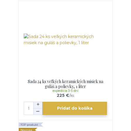
Sada 24 ks veľkých keramických misiek na
guláš a polievky, 1 liter
expedícia 3-5 dní
225 €
/
ks
Pridať do košíka
TOP produkt
Novinka