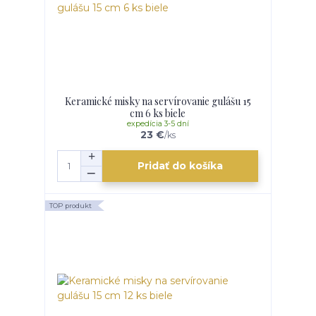
Keramické misky na servírovanie gulášu 15
cm 6 ks biele
expedícia 3-5 dní
23 €
/
ks
Pridať do košíka
TOP produkt