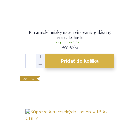
Keramické misky na servírovanie gulášu 15
cm 12 ks biele
expedícia 3-5 dní
47 €
/
ks
Pridať do košíka
Novinka