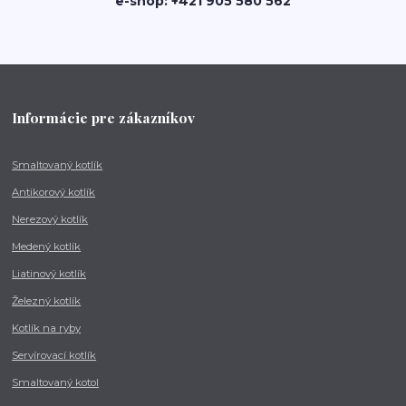
e-shop: +421 905 580 562
Informácie pre zákazníkov
Smaltovaný kotlík
Antikorový kotlík
Nerezový kotlík
Medený kotlík
Liatinový kotlík
Železný kotlík
Kotlík na ryby
Servírovací kotlík
Smaltovaný kotol