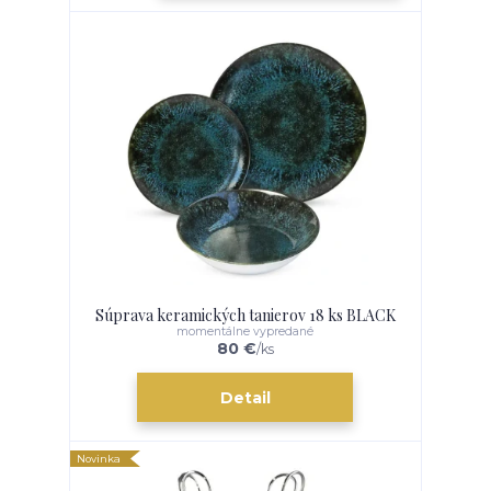
Súprava keramických tanierov 18 ks BLACK
momentálne vypredané
80 €
/
ks
Detail
Novinka