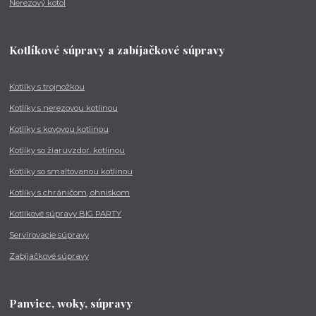
Nerezový kotol
Kotlíkové súpravy a zabíjačkové súpravy
Kotlíky s trojnožkou
Kotlíky s nerezovou kotlinou
Kotlíky s kovovou kotlinou
Kotlíky so žiaruvzdor. kotlinou
Kotlíky so smaltovanou kotlinou
Kotlíky s chráničom, ohniskom
Kotlíkové súpravy BIG PARTY
Servírovacie súpravy
Zabíjačkové súpravy
Panvice, woky, súpravy