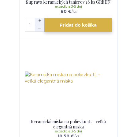
Súprava keramických tanierov 18 ks GREEN
expedícia 3-5 dní
80 €
/
ks
Pridať do košíka
Keramická miska na polievku 1L – veľká
elegantná miska
expedícia 3-5 dní
10,50 €
/
ks