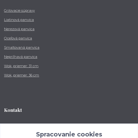
Grilovacie súpravy
Liatinová panvica
Nerezová panvica
Oceľová panvica
Smaltovaná panvica
Nepriľnavá panvica
Wok, priemer: 31 cm
Wok, priemer: 36 cm
Kontakt
Tel.: +421 902 212 007
od 8:00 - do 16:00 hod
Spracovanie cookies