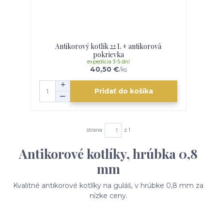
Antikorový kotlík 22 L + antikorová
pokrievka
expedícia 3-5 dní
40,50 €
/
ks
Pridať do košíka
strana
z 1
Antikorové kotlíky, hrúbka 0,8
mm
Kvalitné antikorové kotlíky na guláš, v hrúbke 0,8 mm za
nízke ceny.