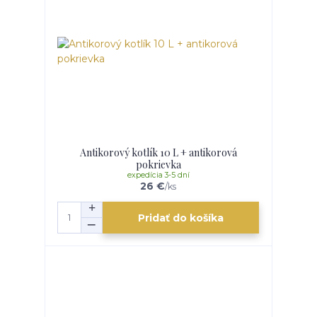
Antikorový kotlík 10 L + antikorová
pokrievka
expedícia 3-5 dní
26 €
/
ks
Pridať do košíka