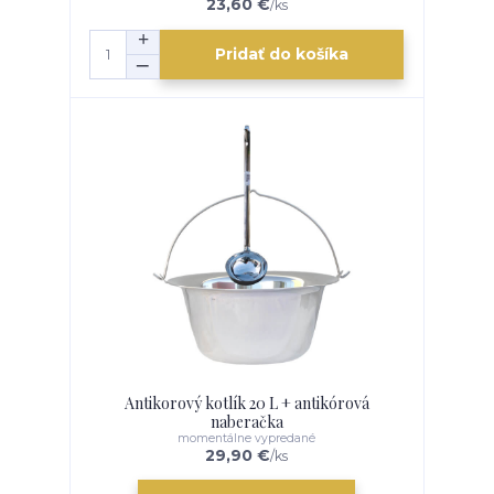
23,60 €
/
ks
Pridať do košíka
Antikorový kotlík 20 L + antikórová
naberačka
momentálne vypredané
29,90 €
/
ks