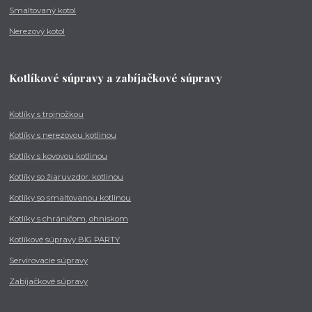
Smaltovaný kotol
Nerezový kotol
Kotlíkové súpravy a zabíjačkové súpravy
Kotlíky s trojnožkou
Kotlíky s nerezovou kotlinou
Kotlíky s kovovou kotlinou
Kotlíky so žiaruvzdor. kotlinou
Kotlíky so smaltovanou kotlinou
Kotlíky s chráničom, ohniskom
Kotlíkové súpravy BIG PARTY
Servírovacie súpravy
Zabíjačkové súpravy