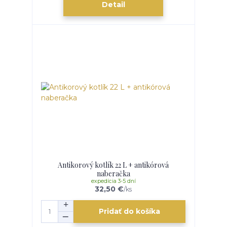
Detail
Antikorový kotlík 22 L + antikórová
naberačka
expedícia 3-5 dní
32,50 €
/
ks
Pridať do košíka