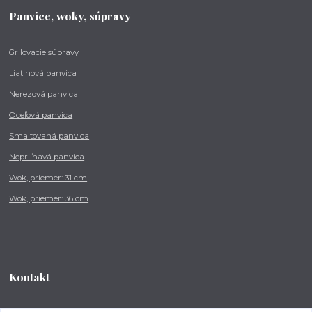
Panvice, woky, súpravy
Grilovacie súpravy
Liatinová panvica
Nerezová panvica
Oceľová panvica
Smaltovaná panvica
Nepriľnavá panvica
Wok, priemer: 31 cm
Wok, priemer: 36 cm
Kontakt