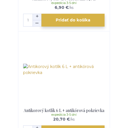
expedícia 3-5 dní
6,90 €
/
ks
Pridať do košíka
Antikorový kotlík 6 L + antikórová pokrievka
expedícia 3-5 dní
20,70 €
/
ks