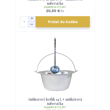
naberačka
expedícia 3-5 dní
20,30 €
/
ks
Pridať do košíka
Antikorový kotlík 14 L + antikórová
naberačka
expedícia 3-5 dní