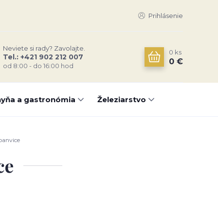
Prihlásenie
Neviete si rady? Zavolajte.
0
ks
Tel.: +421 902 212 007
0 €
od 8:00 - do 16:00 hod
yňa a gastronómia
Železiarstvo
panvice
ce