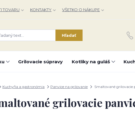
I TOVARU
KONTAKTY
VŠETKO O NÁKUPE
Hľadať
ku
Grilovacie súpravy
Kotlíky na guláš
Kuch
Kuchyňa a gastronómia
Panvice na grilovanie
Smaltované grilovacie 
maltované grilovacie panvi