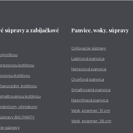
vé súpravy a zabíjačkové
Panvice, woky, súpravy
Grilovacie súpravy
trojnožkou
Liatinová panvica
nerezovou kotlinou
Nerezová panvica
kovovou kotlinou
Oceľová panvica
 žiaruvzdor. kotlinou
Smaltovaná panvica
 smaltovanou kotlinou
Nepriľnavá panvica
chráničom, ohniskom
Wok, priemer: 31 cm
 súpravy BIG PARTY
Wok, priemer: 36 cm
ie súpravy