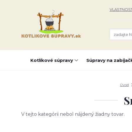
VLASTNOST
Kotlíkové súpravy
Súpravy na zabíjač
Úvod
S
V tejto kategórii nebol nájdený žiadny tovar.