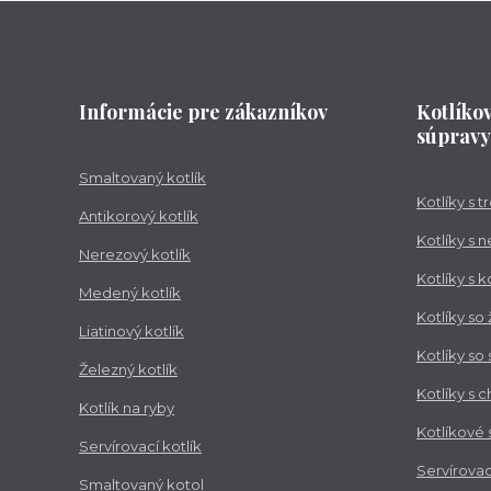
Informácie pre zákazníkov
Kotlíko
súpravy
Smaltovaný kotlík
Kotlíky s 
Antikorový kotlík
Kotlíky s 
Nerezový kotlík
Kotlíky s 
Medený kotlík
Kotlíky so
Liatinový kotlík
Kotlíky so
Železný kotlík
Kotlíky s 
Kotlík na ryby
Kotlíkové
Servírovací kotlík
Servírovac
Smaltovaný kotol