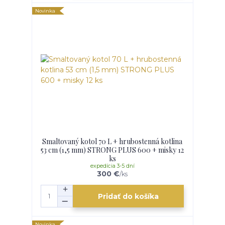
Novinka
Smaltovaný kotol 70 L + hrubostenná kotlina
53 cm (1,5 mm) STRONG PLUS 600 + misky 12
ks
expedícia 3-5 dní
300 €
/
ks
Pridať do košíka
Novinka