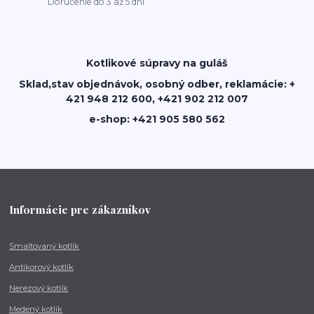
Doručenie do 3 až 5 dní
Kotlikové súpravy na guláš
Sklad,stav objednávok, osobný odber, reklamácie: +
421 948 212 600, +421 902 212 007
e-shop: +421 905 580 562
Informácie pre zákazníkov
Smaltovaný kotlík
Antikorový kotlík
Nerezový kotlík
Medený kotlík