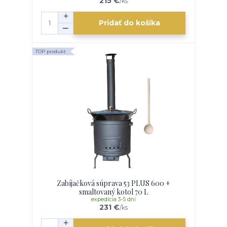
215 €
/
ks
Pridať do košíka
TOP produkt
Zabíjačková súprava 53 PLUS 600 +
smaltovaný kotol 70 L
expedícia 3-5 dní
231 €
/
ks