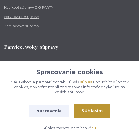
Kotlíkové súpravy BIG PARTY
Servírovacie súpravy
Zabíjačkové súpravy
Panvice, woky, súpravy
Grilovacie súpravy
Spracovanie cookies
Liatinová panvica
Nerezová panvica
Náš e-shop a partneri potrebujú Váš
súhlas
s použitím súborov
cookies, aby Vám mohli zobrazovať informácie týkajúce sa
Oceľová panvica
Vašich záujmov.
Smaltovaná panvica
Nepriľnavá panvica
Súhlasím
Nastavenia
Wok, priemer: 31 cm
Súhlas môžete odmietnuť
tu
.
Wok, priemer: 36 cm