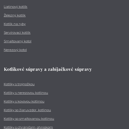
Liatinový kotlík
Železný kotlík
Kotlík na ryby
Servírovací kotlík
Smaltovaný kotol
Nerezový kotol
Kotlíkové súpravy a zabíjačkové súpravy
Kotlíky s trojnožkou
Kotlíky s nerezovou kotlinou
Kotlíky s kovovou kotlinou
Kotlíky so žiaruvzdor. kotlinou
Kotlíky so smaltovanou kotlinou
Kotlíky s chráničom, ohniskom