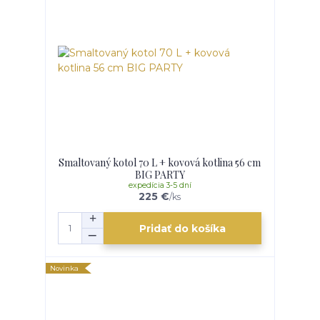
Smaltovaný kotol 70 L + kovová kotlina 56 cm
BIG PARTY
expedícia 3-5 dní
225 €
/
ks
Pridať do košíka
Novinka