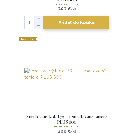
expedícia 3-5 dní
242 €
/
ks
Pridať do košíka
Novinka
Smaltovaný kotol 70 L + smaltované taniere
PLUS 600
expedícia 3-5 dní
268 €
/
ks