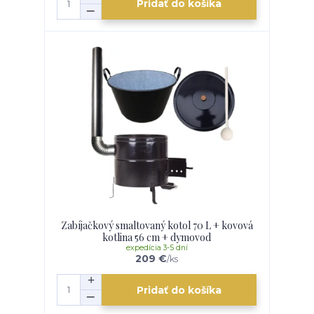
Pridať do košíka
Zabíjačkový smaltovaný kotol 70 L + kovová
kotlina 56 cm + dymovod
expedícia 3-5 dní
209 €
/
ks
Pridať do košíka