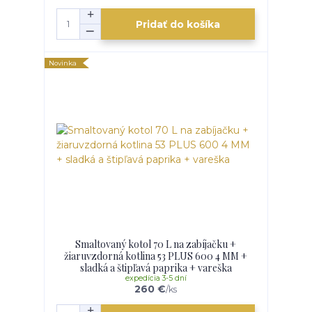
Pridať do košíka
Novinka
Smaltovaný kotol 70 L na zabíjačku +
žiaruvzdorná kotlina 53 PLUS 600 4 MM +
sladká a štipľavá paprika + vareška
expedícia 3-5 dní
260 €
/
ks