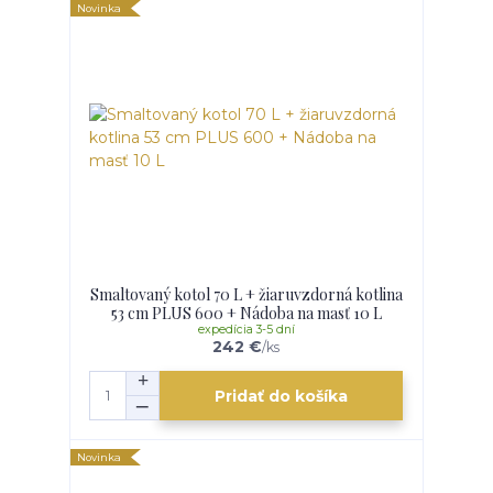
Novinka
Smaltovaný kotol 70 L + žiaruvzdorná kotlina
53 cm PLUS 600 + Nádoba na masť 10 L
expedícia 3-5 dní
242 €
/
ks
Pridať do košíka
Novinka