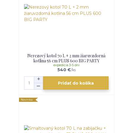
Nerezový kotol 70 L + 2 mm žiaruvzdorná
kotlina 56 cm PLUS 600 BIG PARTY
expedícia 3-5 dní
540 €
/
ks
Pridať do košíka
Novinka