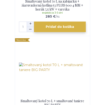
Smaltovaný kotol 70 L na zabíjačku +
žiaruvzdorná kotlina 53 PLUS 600 4 MM +
horák 7,5 kW + vareška
expedícia 3-5 dní
285 €
/
ks
Pridať do košíka
Novinka
Smaltovaný kotol 70 L + smaltované taniere
BIG PARTY