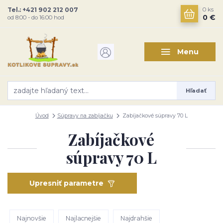
Tel.: +421 902 212 007
0
ks
0 €
od 8:00 - do 16:00 hod
Menu
Hľadať
Úvod
Súpravy na zabíjačku
Zabíjačkové súpravy 70 L
Zabíjačkové
súpravy 70 L
Upresniť parametre
Najnovšie
Najlacnejšie
Najdrahšie