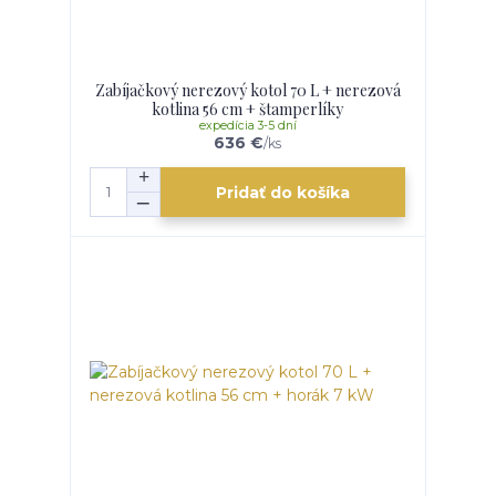
Zabíjačkový nerezový kotol 70 L + nerezová
kotlina 56 cm + štamperlíky
expedícia 3-5 dní
636 €
/
ks
Pridať do košíka