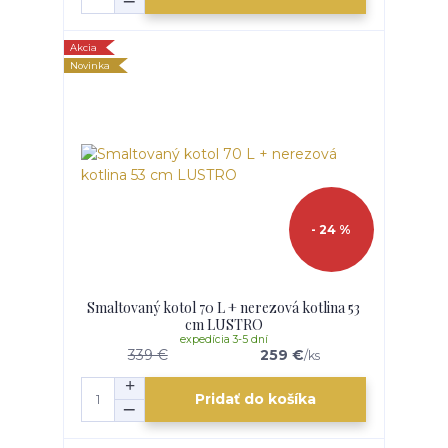
Akcia
Novinka
- 24 %
Smaltovaný kotol 70 L + nerezová kotlina 53
cm LUSTRO
expedícia 3-5 dní
339 €
259 €
/
ks
Pridať do košíka