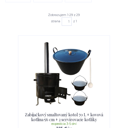
Zobrazujem 1-29 z 29
strana
z 1
Zabíjačkový smaltovaný kotol 70 L + kovová
kotlina 56 cm + 2 servírovacie kotlíky
expedícia 3-5 dní