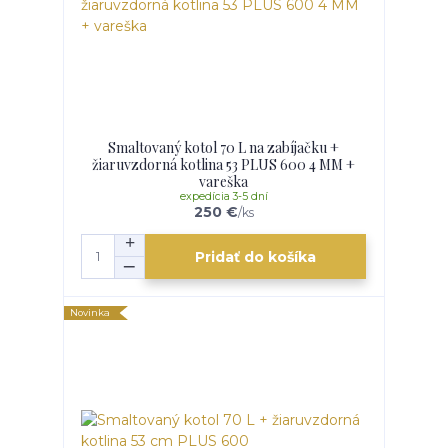
Smaltovaný kotol 70 L na zabíjačku +
žiaruvzdorná kotlina 53 PLUS 600 4 MM +
vareška
expedícia 3-5 dní
250 €
/
ks
Pridať do košíka
Novinka