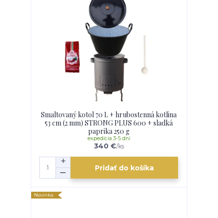
Smaltovaný kotol 70 L + hrubostenná kotlina
53 cm (2 mm) STRONG PLUS 600 + sladká
paprika 250 g
expedícia 3-5 dní
340 €
/
ks
Pridať do košíka
Novinka