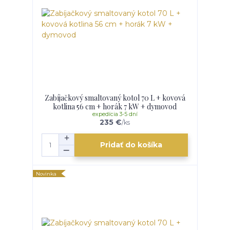
Zabíjačkový smaltovaný kotol 70 L + kovová
kotlina 56 cm + horák 7 kW + dymovod
expedícia 3-5 dní
235 €
/
ks
Pridať do košíka
Novinka