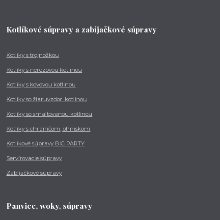
Kotlíkové súpravy a zabíjačkové súpravy
Kotlíky s trojnožkou
Kotlíky s nerezovou kotlinou
Kotlíky s kovovou kotlinou
Kotlíky so žiaruvzdor. kotlinou
Kotlíky so smaltovanou kotlinou
Kotlíky s chráničom, ohniskom
Kotlíkové súpravy BIG PARTY
Servírovacie súpravy
Zabíjačkové súpravy
Panvice, woky, súpravy