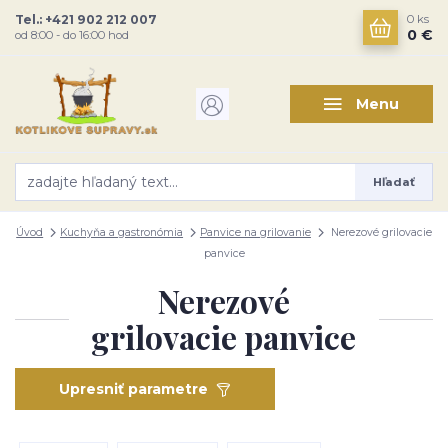
Tel.: +421 902 212 007
0
ks
0 €
od 8:00 - do 16:00 hod
Menu
Hľadať
Úvod
Kuchyňa a gastronómia
Panvice na grilovanie
Nerezové grilovacie
panvice
Nerezové
grilovacie panvice
Upresniť parametre