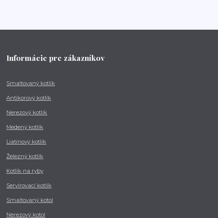
Informácie pre zákazníkov
Smaltovaný kotlík
Antikorový kotlík
Nerezový kotlík
Medený kotlík
Liatinový kotlík
Železný kotlík
Kotlík na ryby
Servírovací kotlík
Smaltovaný kotol
Nerezový kotol