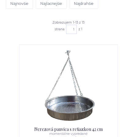
Najnovšie
Najlacnejšie
Najdrahšie
Zobrazujem 1-13 z 13
strana
z 1
Nerezová panvica s retiazkou 42 cm
momentálne vypredané