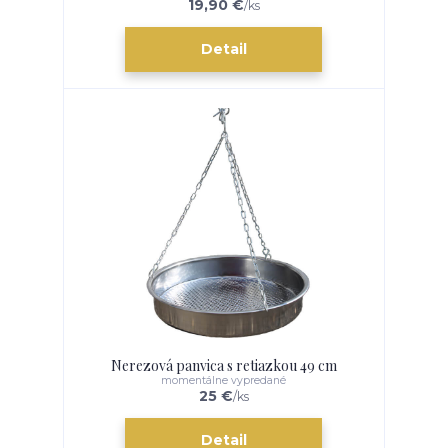
19,90 €
/
ks
Detail
Nerezová panvica s retiazkou 49 cm
momentálne vypredané
25 €
/
ks
Detail