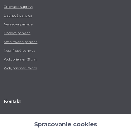
Grilovacie súpravy
Liatinová panvica
Nerezová panvica
Oceľová panvica
Smaltovaná panvica
Nepriľnavá panvica
Wok, priemer: 31 cm
Wok, priemer: 36 cm
Kontakt
Tel.: +421 902 212 007
od 8:00 - do 16:00 hod
Spracovanie cookies