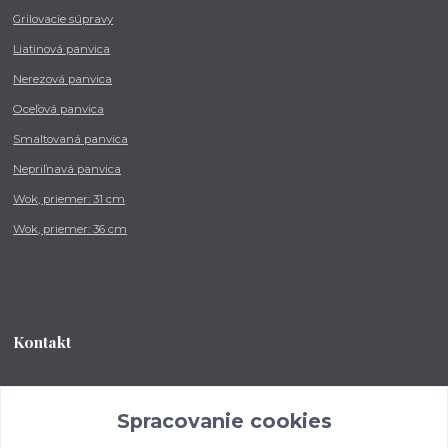
Grilovacie súpravy
Liatinová panvica
Nerezová panvica
Oceľová panvica
Smaltovaná panvica
Nepriľnavá panvica
Wok, priemer: 31 cm
Wok, priemer: 36 cm
Kontakt
Tel.: +421 902 212 007
od 8:00 - do 16:00 hod
Spracovanie cookies