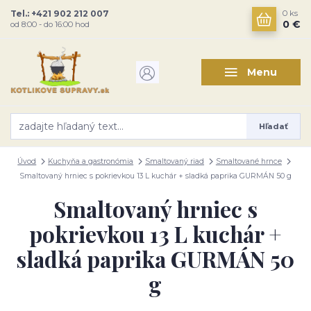
Tel.: +421 902 212 007
0
ks
0 €
od 8:00 - do 16:00 hod
Menu
Hľadať
Úvod
Kuchyňa a gastronómia
Smaltovaný riad
Smaltované hrnce
Smaltovaný hrniec s pokrievkou 13 L kuchár + sladká paprika GURMÁN 50 g
Smaltovaný hrniec s
pokrievkou 13 L kuchár +
sladká paprika GURMÁN 50
g