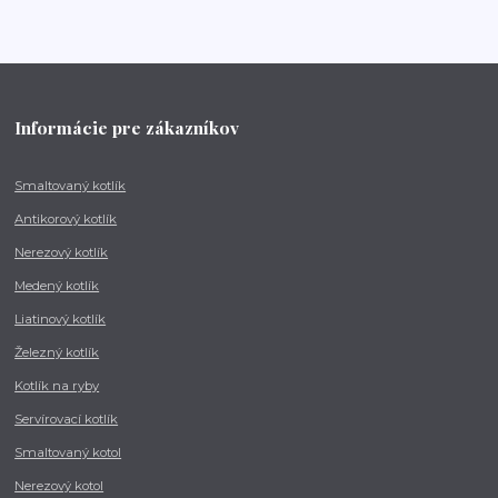
Informácie pre zákazníkov
Smaltovaný kotlík
Antikorový kotlík
Nerezový kotlík
Medený kotlík
Liatinový kotlík
Železný kotlík
Kotlík na ryby
Servírovací kotlík
Smaltovaný kotol
Nerezový kotol