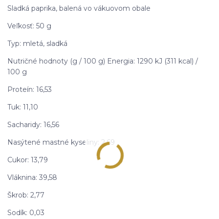
Sladká paprika, balená vo vákuovom obale
Veľkosť: 50 g
Typ: mletá, sladká
Nutričné hodnoty (g / 100 g) Energia: 1290 kJ (311 kcal) /
100 g
Proteín: 16,53
Tuk: 11,10
Sacharidy: 16,56
Nasýtené mastné kyseliny: 2,69
Cukor: 13,79
Vláknina: 39,58
Škrob: 2,77
Sodík: 0,03