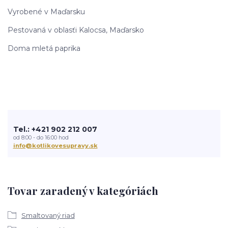
Vyrobené v Maďarsku
Pestovaná v oblasťi Kalocsa, Maďarsko
Doma mletá paprika
Tel.: +421 902 212 007
od 8:00 - do 16:00 hod
info@kotlikovesupravy.sk
Tovar zaradený v kategóriách
Smaltovaný riad