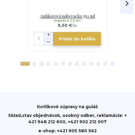
Antikorová naberačka 350 ml
Drev
expedícia 3-5 dní
mome
9,50 €
/
ks
Pridať do košíka
Kotlikové súpravy na guláš
Sklad,stav objednávok, osobný odber, reklamácie: +
421 948 212 600, +421 902 212 007
e-shop: +421 905 580 562