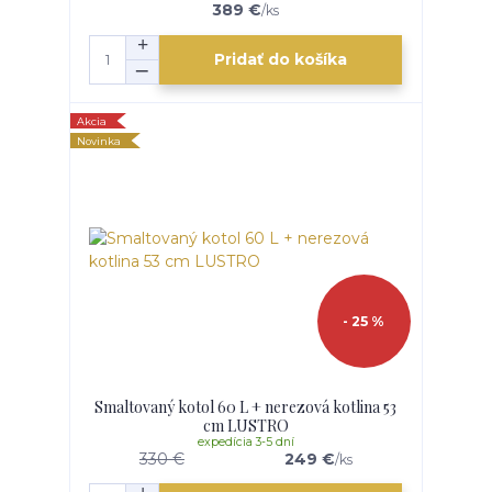
389 €
/
ks
Pridať do košíka
Akcia
Novinka
- 25 %
Smaltovaný kotol 60 L + nerezová kotlina 53
cm LUSTRO
expedícia 3-5 dní
330 €
249 €
/
ks