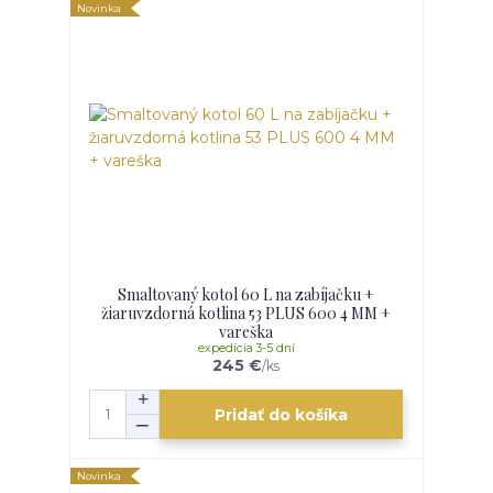
Novinka
Smaltovaný kotol 60 L na zabíjačku +
žiaruvzdorná kotlina 53 PLUS 600 4 MM +
vareška
expedícia 3-5 dní
245 €
/
ks
Pridať do košíka
Novinka