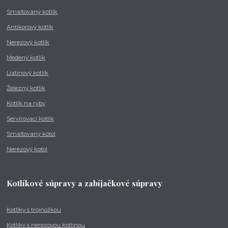
Smaltovaný kotlík
Antikorový kotlík
Nerezový kotlík
Medený kotlík
Liatinový kotlík
Železný kotlík
Kotlík na ryby
Servírovací kotlík
Smaltovaný kotol
Nerezový kotol
Kotlíkové súpravy a zabíjačkové súpravy
Kotlíky s trojnožkou
Kotlíky s nerezovou kotlinou