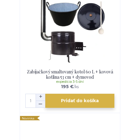
Zabíjačkový smaltovaný kotol 60 L + kovová
kotlina 53 cm + dymovod
expedícia 3-5 dní
195 €
/
ks
Pridať do košíka
Novinka