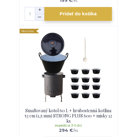
199 €
/
ks
Pridať do košíka
Novinka
Smaltovaný kotol 60 L + hrubostenná kotlina
53 cm (1,5 mm) STRONG PLUS 600 + misky 12
ks
expedícia 3-5 dní
294 €
/
ks