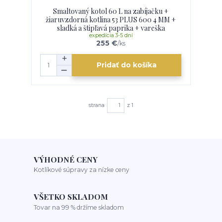
Smaltovaný kotol 60 L na zabíjačku +
žiaruvzdorná kotlina 53 PLUS 600 4 MM +
sladká a štipľavá paprika + vareška
expedícia 3-5 dní
255 €
/
ks
Pridať do košíka
strana
z 1
VÝHODNÉ CENY
Kotlíkové súpravy za nízke ceny
VŠETKO SKLADOM
Tovar na 99 % držíme skladom