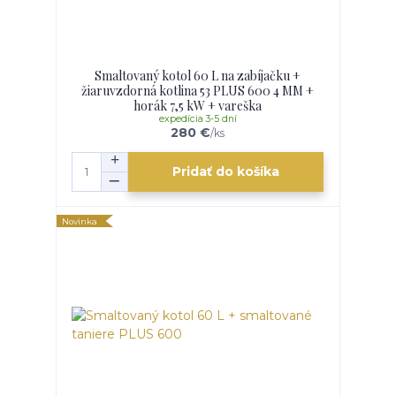
Smaltovaný kotol 60 L na zabíjačku +
žiaruvzdorná kotlina 53 PLUS 600 4 MM +
horák 7,5 kW + vareška
expedícia 3-5 dní
280 €
/
ks
Pridať do košíka
Novinka