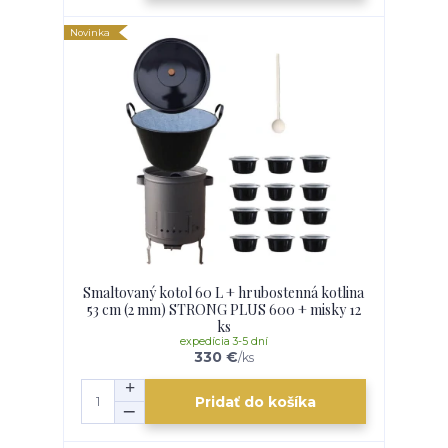
Novinka
Smaltovaný kotol 60 L + hrubostenná kotlina
53 cm (2 mm) STRONG PLUS 600 + misky 12
ks
expedícia 3-5 dní
330 €
/
ks
Pridať do košíka