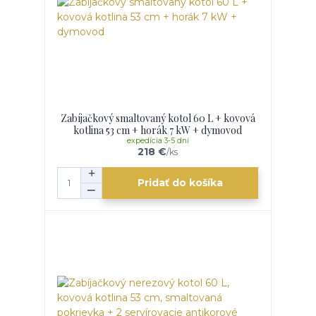
Zabíjačkový smaltovaný kotol 60 L + kovová
kotlina 53 cm + horák 7 kW + dymovod
expedícia 3-5 dní
218 €
/
ks
Pridať do košíka