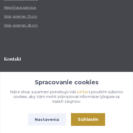
Nepriľnavá panvica
Wok, priemer: 31 cm
Wok, priemer: 36 cm
Kontakt
Tel.: +421 902 212 007
od 8:00 - do 16:00 hod
Spracovanie cookies
Náš e-shop a partneri potrebujú Váš
súhlas
s použitím súborov
info@kotlikovesupravy.sk
cookies, aby Vám mohli zobrazovať informácie týkajúce sa
Vašich záujmov.
Súhlasím
Nastavenia
Copyright © 2017-2050 kotlikovesupravy.sk, všetky práva vyhradené..