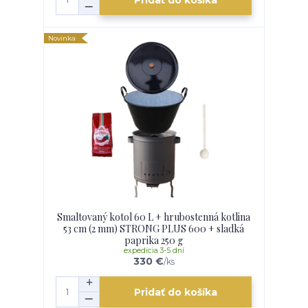
Novinka
Smaltovaný kotol 60 L + hrubostenná kotlina
53 cm (2 mm) STRONG PLUS 600 + sladká
paprika 250 g
expedícia 3-5 dní
330 €
/
ks
Pridať do košíka