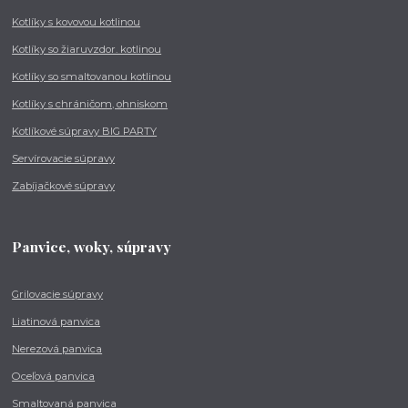
Kotlíky s kovovou kotlinou
Kotlíky so žiaruvzdor. kotlinou
Kotlíky so smaltovanou kotlinou
Kotlíky s chráničom, ohniskom
Kotlíkové súpravy BIG PARTY
Servírovacie súpravy
Zabíjačkové súpravy
Panvice, woky, súpravy
Grilovacie súpravy
Liatinová panvica
Nerezová panvica
Oceľová panvica
Smaltovaná panvica