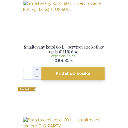
Smaltovaný kotol 60 L + servírovacie kotlíky
(12 ks)PLUS 600
expedícia 3-5 dní
284 €
/
ks
Pridať do košíka
Novinka