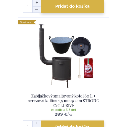
Pridať do košíka
Novinka
Zabíjačkový smaltovaný kotol 60 L +
nerezová kotlina 1,5 mm 50 cm STRONG
EXCLUSIVE
expedícia 3-5 dní
289 €
/
ks
Pridať do košíka