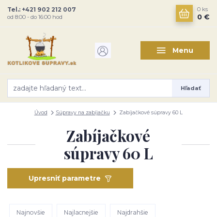
Tel.: +421 902 212 007
0
ks
0 €
od 8:00 - do 16:00 hod
Menu
Hľadať
Úvod
Súpravy na zabíjačku
Zabíjačkové súpravy 60 L
Zabíjačkové
súpravy 60 L
Upresniť parametre
Najnovšie
Najlacnejšie
Najdrahšie