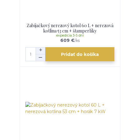
Zabíjačkový nerezový kotol 60 L + nerezová
kotlina 53 cm + štamperlíky
expedícia 3-5 dní
609 €
/
ks
Pridať do košíka