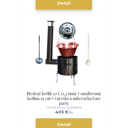
Detail
Medený kotlik 20 L (1,2 mm) + smaltovaná
kotlina 39 cm + vareška a naberačka Easy
party
momentálne vypredané
403 €
/
ks
Detail