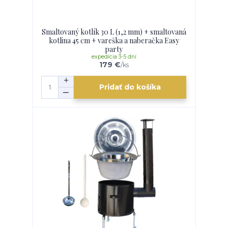
Smaltovaný kotlík 30 L (1,2 mm) + smaltovaná
kotlina 45 cm + vareška a naberačka Easy
party
expedícia 3-5 dní
179 €
/
ks
Pridať do košíka