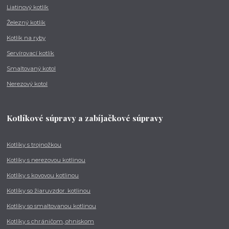
Liatinový kotlík
Železný kotlík
Kotlík na ryby
Servírovací kotlík
Smaltovaný kotol
Nerezový kotol
Kotlíkové súpravy a zabíjačkové súpravy
Kotlíky s trojnožkou
Kotlíky s nerezovou kotlinou
Kotlíky s kovovou kotlinou
Kotlíky so žiaruvzdor. kotlinou
Kotlíky so smaltovanou kotlinou
Kotlíky s chráničom, ohniskom