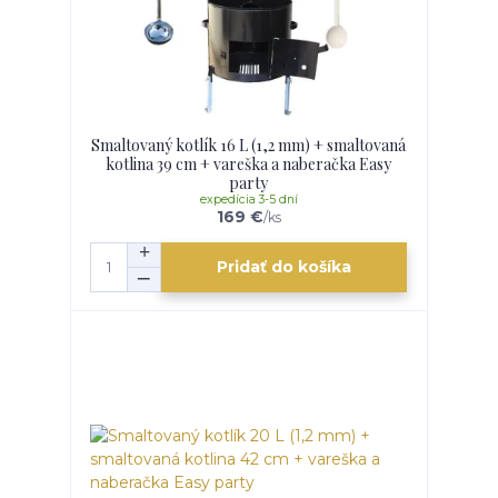
Smaltovaný kotlík 16 L (1,2 mm) + smaltovaná
kotlina 39 cm + vareška a naberačka Easy
party
expedícia 3-5 dní
169 €
/
ks
Pridať do košíka