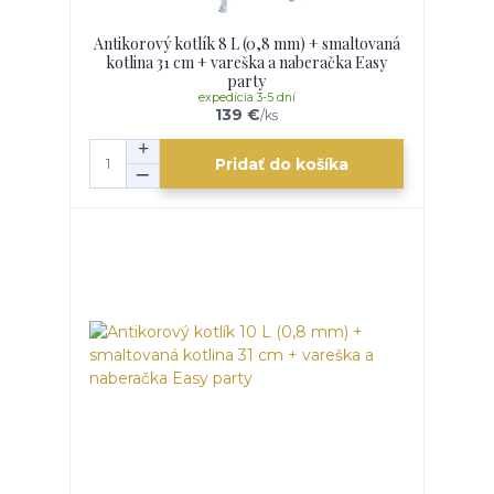
Antikorový kotlík 8 L (0,8 mm) + smaltovaná
kotlina 31 cm + vareška a naberačka Easy
party
expedícia 3-5 dní
139 €
/
ks
Pridať do košíka