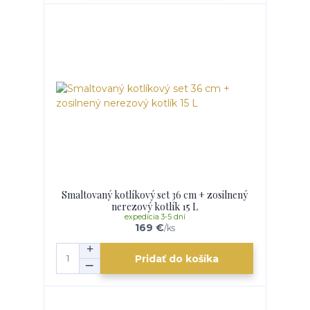
Smaltovaný kotlíkový set 36 cm + zosilnený
nerezový kotlík 15 L
expedícia 3-5 dní
169 €
/
ks
Pridať do košíka