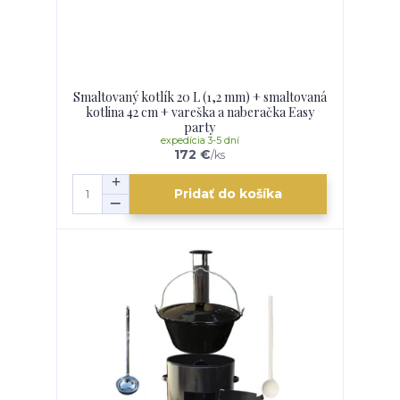
Smaltovaný kotlík 20 L (1,2 mm) + smaltovaná
kotlina 42 cm + vareška a naberačka Easy
party
expedícia 3-5 dní
172 €
/
ks
Pridať do košíka