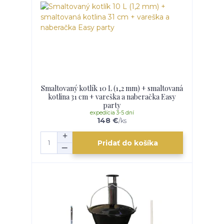
Smaltovaný kotlík 10 L (1,2 mm) + smaltovaná
kotlina 31 cm + vareška a naberačka Easy
party
expedícia 3-5 dní
148 €
/
ks
Pridať do košíka