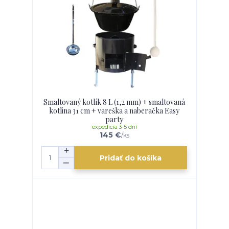
Smaltovaný kotlík 8 L (1,2 mm) + smaltovaná
kotlina 31 cm + vareška a naberačka Easy
party
expedícia 3-5 dní
145 €
/
ks
Pridať do košíka