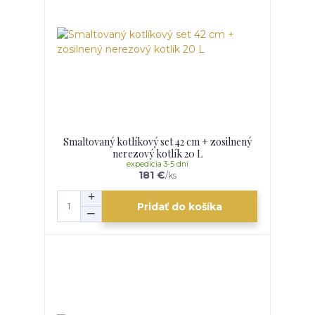
Smaltovaný kotlíkový set 42 cm + zosilnený
nerezový kotlík 20 L
expedícia 3-5 dní
181 €
/
ks
Pridať do košíka