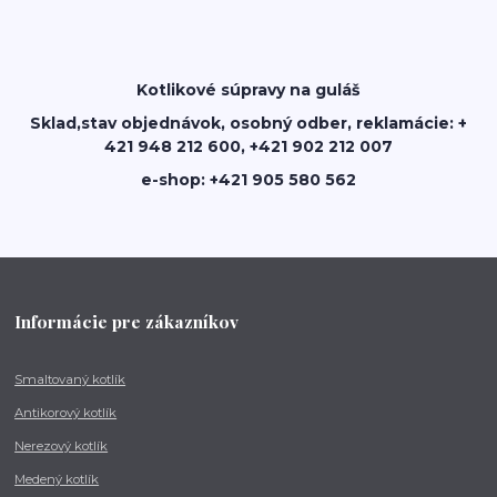
Kotlikové súpravy na guláš
Sklad,stav objednávok, osobný odber, reklamácie: +
421 948 212 600, +421 902 212 007
e-shop: +421 905 580 562
Informácie pre zákazníkov
Smaltovaný kotlík
Antikorový kotlík
Nerezový kotlík
Medený kotlík