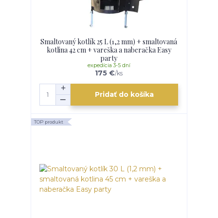
Smaltovaný kotlík 25 L (1,2 mm) + smaltovaná
kotlina 42 cm + vareška a naberačka Easy
party
expedícia 3-5 dní
175 €
/
ks
Pridať do košíka
TOP produkt