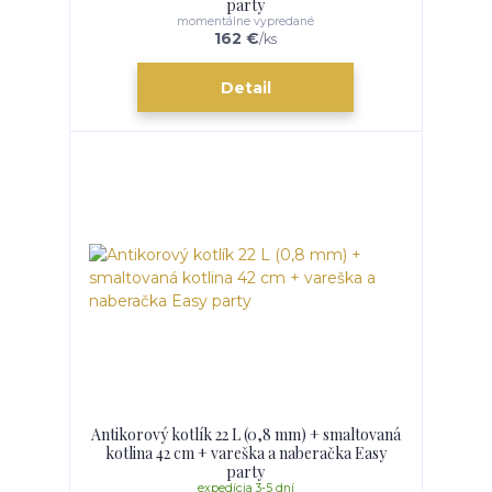
party
momentálne vypredané
162 €
/
ks
Detail
Antikorový kotlík 22 L (0,8 mm) + smaltovaná
kotlina 42 cm + vareška a naberačka Easy
party
expedícia 3-5 dní