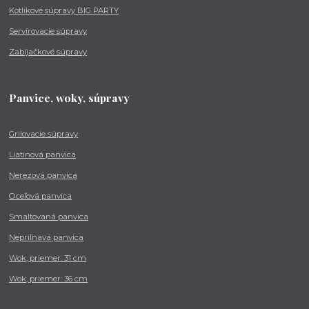
Kotlíkové súpravy BIG PARTY
Servírovacie súpravy
Zabíjačkové súpravy
Panvice, woky, súpravy
Grilovacie súpravy
Liatinová panvica
Nerezová panvica
Oceľová panvica
Smaltovaná panvica
Nepriľnavá panvica
Wok, priemer: 31 cm
Wok, priemer: 36 cm