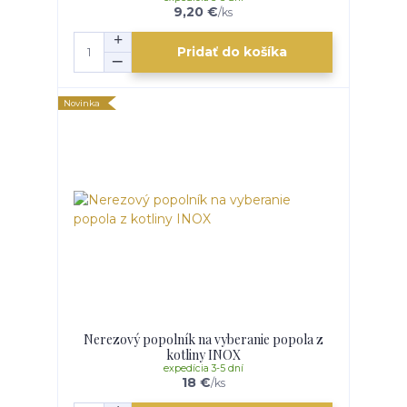
9,20 €
/
ks
Pridať do košíka
Novinka
Nerezový popolník na vyberanie popola z
kotliny INOX
expedícia 3-5 dní
18 €
/
ks