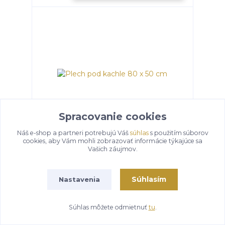
Spracovanie cookies
Náš e-shop a partneri potrebujú Váš
súhlas
s použitím súborov
cookies, aby Vám mohli zobrazovať informácie týkajúce sa
Plech pod kachle 80 x 50 cm
Vašich záujmov.
expedícia 3-5 dní
22,90 €
/
ks
Súhlasím
Nastavenia
Pridať do košíka
Súhlas môžete odmietnuť
tu
.