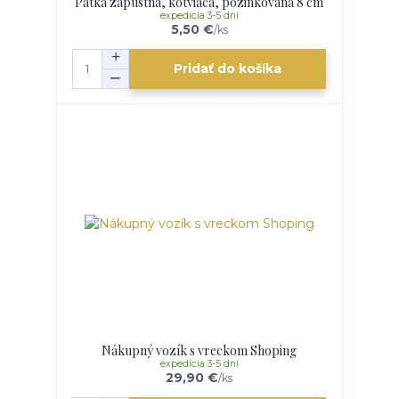
Pätka zápustná, kotviaca, pozinkovaná 8 cm
expedícia 3-5 dní
5,50 €
/
ks
Pridať do košíka
Nákupný vozík s vreckom Shoping
expedícia 3-5 dní
29,90 €
/
ks