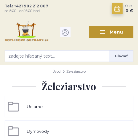
Tel.: +421 902 212 007
0
ks
0 €
od 8:00 - do 16:00 hod
Menu
Hľadať
Úvod
Železiarstvo
Železiarstvo
Udiarne
Dymovody