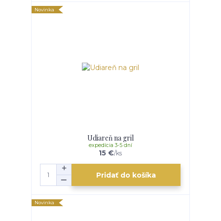
Novinka
Udiareň na gril
expedícia 3-5 dní
15 €
/
ks
Pridať do košíka
Novinka