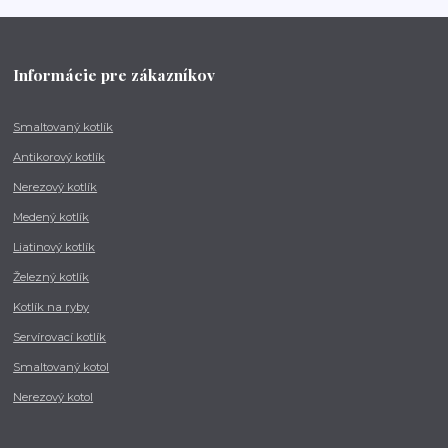
Informácie pre zákazníkov
Smaltovaný kotlík
Antikorový kotlík
Nerezový kotlík
Medený kotlík
Liatinový kotlík
Železný kotlík
Kotlík na ryby
Servírovací kotlík
Smaltovaný kotol
Nerezový kotol