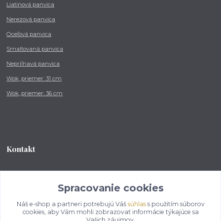
Liatinová panvica
Nerezová panvica
Oceľová panvica
Smaltovaná panvica
Nepriľnavá panvica
Wok, priemer: 31 cm
Wok, priemer: 36 cm
Kontakt
Tel.: +421 902 212 007
od 8:00 - do 16:00 hod
Spracovanie cookies
Náš e-shop a partneri potrebujú Váš
súhlas
s použitím súborov
info@kotlikovesupravy.sk
cookies, aby Vám mohli zobrazovať informácie týkajúce sa
Vašich záujmov.