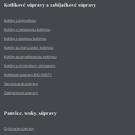
Kotlíkové súpravy a zabíjačkové súpravy
Kotlíky s trojnožkou
Kotlíky s nerezovou kotlinou
Kotlíky s kovovou kotlinou
Kotlíky so žiaruvzdor. kotlinou
Kotlíky so smaltovanou kotlinou
Kotlíky s chráničom, ohniskom
Kotlíkové súpravy BIG PARTY
Servírovacie súpravy
Zabíjačkové súpravy
Panvice, woky, súpravy
Grilovacie súpravy