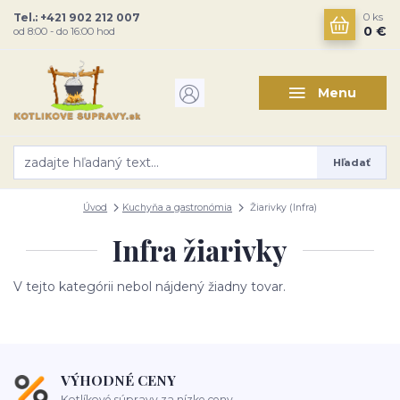
Tel.: +421 902 212 007
0
ks
0 €
od 8:00 - do 16:00 hod
Menu
Hľadať
Úvod
Kuchyňa a gastronómia
Žiarivky (Infra)
Infra žiarivky
V tejto kategórii nebol nájdený žiadny tovar.
VÝHODNÉ CENY
Kotlíkové súpravy za nízke ceny