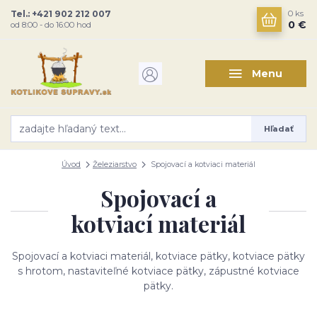
Tel.: +421 902 212 007
0
ks
0 €
od 8:00 - do 16:00 hod
Menu
Hľadať
Úvod
Železiarstvo
Spojovací a kotviaci materiál
Spojovací a
kotviací materiál
Spojovací a kotviaci materiál, kotviace pätky, kotviace pätky
s hrotom, nastaviteľné kotviace pätky, zápustné kotviace
pätky.