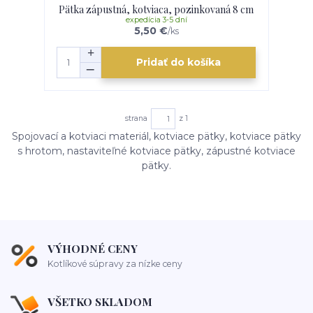
Pätka zápustná, kotviaca, pozinkovaná 8 cm
expedícia 3-5 dní
5,50 €
/
ks
Pridať do košíka
strana
z 1
Spojovací a kotviaci materiál, kotviace pätky, kotviace pätky
s hrotom, nastaviteľné kotviace pätky, zápustné kotviace
pätky.
VÝHODNÉ CENY
Kotlíkové súpravy za nízke ceny
VŠETKO SKLADOM