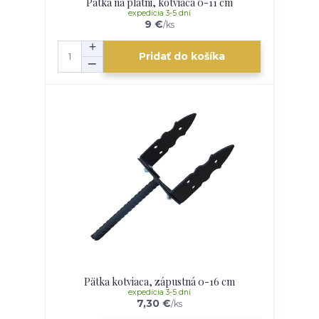
Pätka na platni, kotviaca 0-11 cm
expedícia 3-5 dní
9 €
/
ks
Pridať do košíka
Pätka kotviaca, zápustná 0-16 cm
expedícia 3-5 dní
7,30 €
/
ks