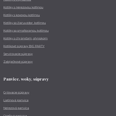
Kotlíky s nerezovou kotlinou
Kotlíky s kovovou kotlinou
Kotlíky so žiaruvzdor. kotlinou
Kotlíky so smaltovanou kotlinou
Kotlíky s chráničom, ohniskom
Kotlíkové súpravy BIG PARTY
Servírovacie súpravy
Zabíjačkové súpravy
Panvice, woky, súpravy
Grilovacie súpravy
Liatinová panvica
Nerezová panvica
Oceľová panvica