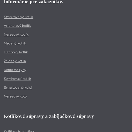
Informácie pre zákazníkov
Smaltovaný kotlík
Antikorový kotlík
Nerezový kotlík
Medený kotlík
Liatinový kotlík
Železný kotlík
Kotlík na ryby
Servírovací kotlík
Smaltovaný kotol
Nerezový kotol
Kotlíkové súpravy a zabíjačkové súpravy
Kotlíky s trojnožkou