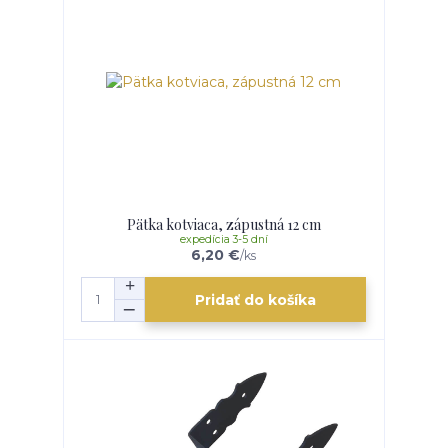
Pätka kotviaca, zápustná 12 cm
expedícia 3-5 dní
6,20 €
/
ks
Pridať do košíka