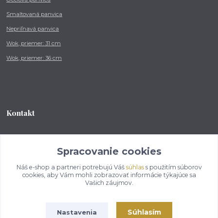
Smaltovaná panvica
Nepriľnavá panvica
Wok, priemer: 31 cm
Wok, priemer: 36 cm
Kontakt
Tel.: +421 902 212 007
od 8:00 - do 16:00 hod
Spracovanie cookies
Náš e-shop a partneri potrebujú Váš
súhlas
s použitím súborov
info@kotlikovesupravy.sk
cookies, aby Vám mohli zobrazovať informácie týkajúce sa
Vašich záujmov.
Súhlasím
Nastavenia