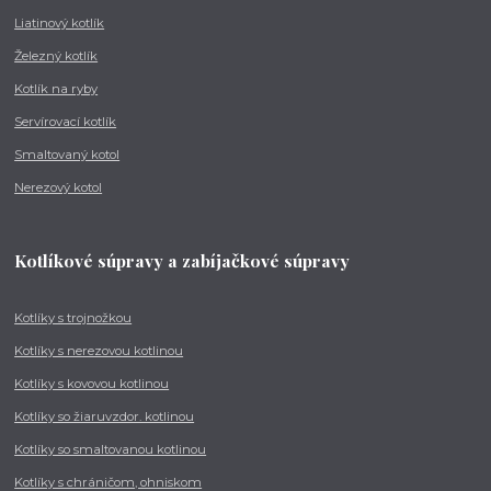
Liatinový kotlík
Železný kotlík
Kotlík na ryby
Servírovací kotlík
Smaltovaný kotol
Nerezový kotol
Kotlíkové súpravy a zabíjačkové súpravy
Kotlíky s trojnožkou
Kotlíky s nerezovou kotlinou
Kotlíky s kovovou kotlinou
Kotlíky so žiaruvzdor. kotlinou
Kotlíky so smaltovanou kotlinou
Kotlíky s chráničom, ohniskom