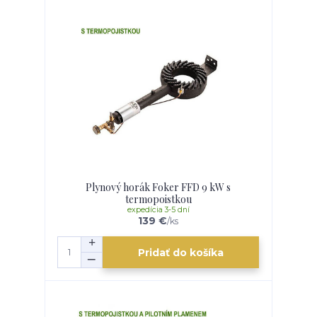
Plynový horák Foker FFD 9 kW s
termopoistkou
expedícia 3-5 dní
139 €
/
ks
Pridať do košíka