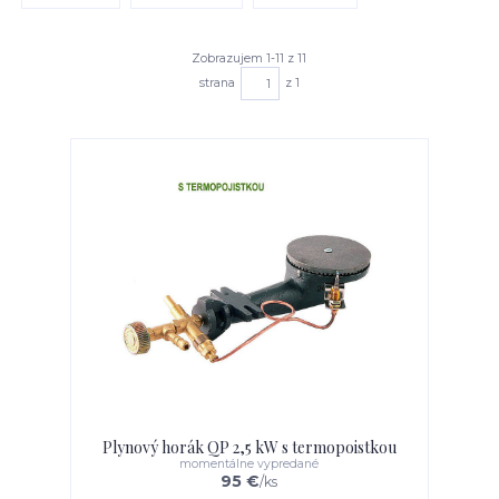
Zobrazujem 1-11 z 11
strana
z 1
Plynový horák QP 2,5 kW s termopoistkou
momentálne vypredané
95 €
/
ks