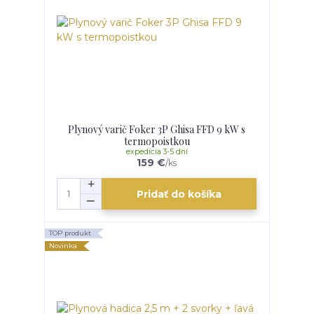
Plynový varič Foker 3P Ghisa FFD 9 kW s
termopoistkou
expedícia 3-5 dní
159 €
/
ks
Pridať do košíka
TOP produkt
Novinka