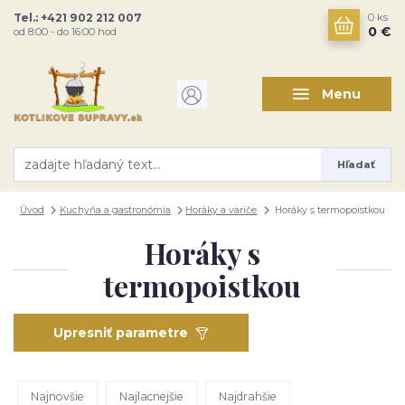
Tel.: +421 902 212 007
0
ks
0 €
od 8:00 - do 16:00 hod
Menu
Hľadať
Úvod
Kuchyňa a gastronómia
Horáky a variče
Horáky s termopoistkou
Horáky s
termopoistkou
Upresniť parametre
Najnovšie
Najlacnejšie
Najdrahšie