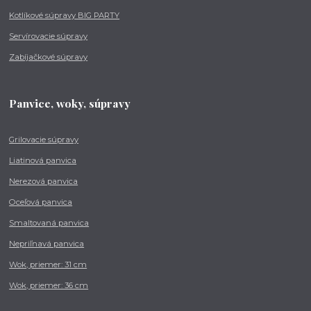
Kotlíkové súpravy BIG PARTY
Servírovacie súpravy
Zabíjačkové súpravy
Panvice, woky, súpravy
Grilovacie súpravy
Liatinová panvica
Nerezová panvica
Oceľová panvica
Smaltovaná panvica
Nepriľnavá panvica
Wok, priemer: 31 cm
Wok, priemer: 36 cm