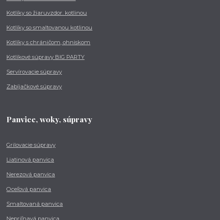
Kotlíky so žiaruvzdor. kotlinou
Kotlíky so smaltovanou kotlinou
Kotlíky s chráničom, ohniskom
Kotlíkové súpravy BIG PARTY
Servírovacie súpravy
Zabíjačkové súpravy
Panvice, woky, súpravy
Grilovacie súpravy
Liatinová panvica
Nerezová panvica
Oceľová panvica
Smaltovaná panvica
Nepriľnavá panvica