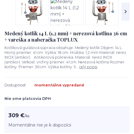
Medený kotlík 14 L (1,2 mm) + nerezová kotlina 36 cm
+ vareška a naberačka TOPLUX
Kotlíková gulášová súprava obsahuje: Medený kotlík Objem: 14 L.
Horný priemer: 41 cm. Výška: 18 cm. Hrúbka: 1,2 mm Materiál: nerez
INOX (antikor). Antikorová pokrievka. Materiál: nerez INOX
(antikor). Veľkosť: vrchný priemer: 41 cm. Nerezová kotlina Rozmer
kotliny: Priemer: 36 cm. Výška kotliny: 5...
celý popis
Dostupnosť
momentálne vypredané
Nie sme platcovia DPH
309 €
/
ks
Momentálne nie je k dispozícii