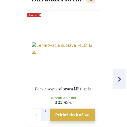
Akcia
TOP produkt
Servírovacia súprava MEĎ 12 ks
Servírova
expedícia 3-5 dní
e
325 €
/
ks
Pridať do košíka