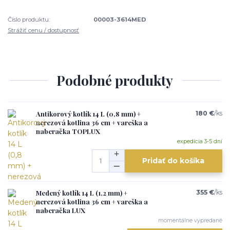
Číslo produktu:
00003-3614MED
Strážiť cenu / dostupnosť
Podobné produkty
Antikorový kotlík 14 L (0,8 mm) +
180 €
/
ks
nerezová kotlina 36 cm + vareška a
naberačka TOPLUX
expedícia 3-5 dní
Pridať do košíka
Medený kotlík 14 L (1,2 mm) +
355 €
/
ks
nerezová kotlina 36 cm + vareška a
naberačka LUX
momentálne vypredané