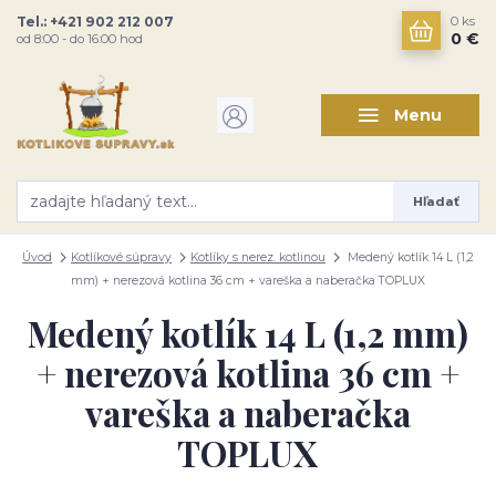
Tel.: +421 902 212 007
0
ks
0 €
od 8:00 - do 16:00 hod
Menu
Hľadať
Úvod
Kotlíkové súpravy
Kotlíky s nerez. kotlinou
Medený kotlík 14 L (1,2
mm) + nerezová kotlina 36 cm + vareška a naberačka TOPLUX
Medený kotlík 14 L (1,2 mm)
+ nerezová kotlina 36 cm +
vareška a naberačka
TOPLUX