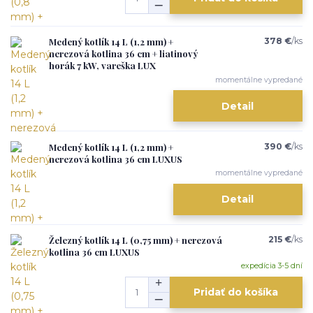
Medený kotlík 14 L (1,2 mm) +
378 €
/
ks
nerezová kotlina 36 cm + liatinový
horák 7 kW, vareška LUX
momentálne vypredané
Detail
Medený kotlík 14 L (1,2 mm) +
390 €
/
ks
nerezová kotlina 36 cm LUXUS
momentálne vypredané
Detail
Železný kotlík 14 L (0,75 mm) + nerezová
215 €
/
ks
kotlina 36 cm LUXUS
expedícia 3-5 dní
Pridať do košíka