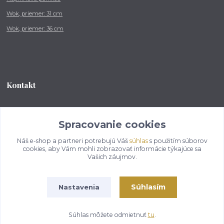
Wok, priemer: 31 cm
Wok, priemer: 36 cm
Kontakt
Tel.: +421 902 212 007
od 8:00 - do 16:00 hod
Spracovanie cookies
Náš e-shop a partneri potrebujú Váš
súhlas
s použitím súborov
info@kotlikovesupravy.sk
cookies, aby Vám mohli zobrazovať informácie týkajúce sa
Vašich záujmov.
Súhlasím
Nastavenia
Copyright © 2017-2050 kotlikovesupravy.sk, všetky práva vyhradené..
Súhlas môžete odmietnuť
tu
.
Vytvorené na
Eshop-rychlo.sk