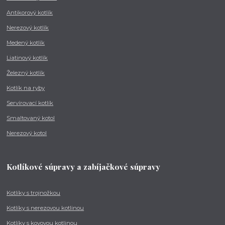
Antikorový kotlík
Nerezový kotlík
Medený kotlík
Liatinový kotlík
Železný kotlík
Kotlík na ryby
Servírovací kotlík
Smaltovaný kotol
Nerezový kotol
Kotlíkové súpravy a zabíjačkové súpravy
Kotlíky s trojnožkou
Kotlíky s nerezovou kotlinou
Kotlíky s kovovou kotlinou