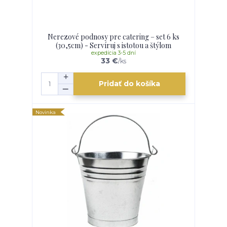
Nerezové podnosy pre catering – set 6 ks
(30,5cm) - Servíruj s istotou a štýlom
expedícia 3-5 dní
33 €
/
ks
Pridať do košíka
Novinka