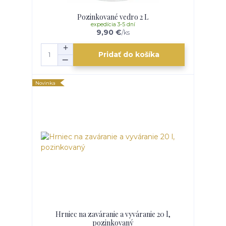
Pozinkované vedro 2 L
expedícia 3-5 dní
9,90 €
/
ks
Pridať do košíka
Novinka
Hrniec na zaváranie a vyváranie 20 l,
pozinkovaný