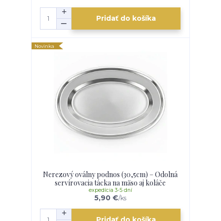
Pridať do košíka
Novinka
Nerezový oválny podnos (30,5cm) – Odolná
servírovacia tácka na mäso aj koláče
expedícia 3-5 dní
5,90 €
/
ks
Pridať do košíka