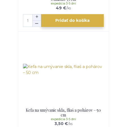
expedícia 3-5 dní
49 €
/
ks
Pridať do košíka
Kefa na umývanie skla, fliaš a pohárov – 50
cm
expedícia 3-5 dní
3,50 €
/
ks