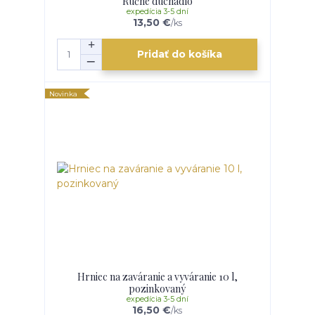
Ručné dúchadlo
expedícia 3-5 dní
13,50 €
/
ks
Pridať do košíka
Novinka
Hrniec na zaváranie a vyváranie 10 l,
pozinkovaný
expedícia 3-5 dní
16,50 €
/
ks