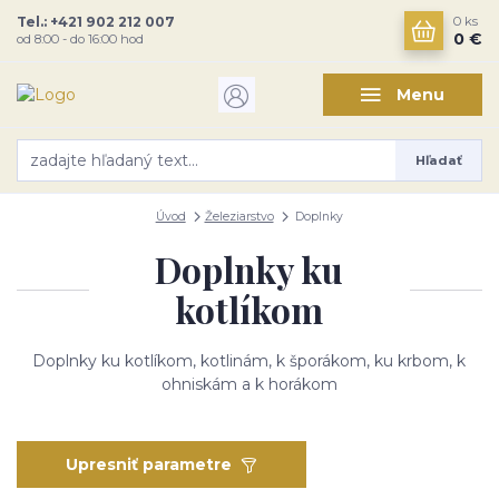
Tel.: +421 902 212 007
0
ks
0 €
od 8:00 - do 16:00 hod
Menu
Hľadať
Úvod
Železiarstvo
Doplnky
Doplnky ku
kotlíkom
Doplnky ku kotlíkom, kotlinám, k šporákom, ku krbom, k
ohniskám a k horákom
Upresniť parametre