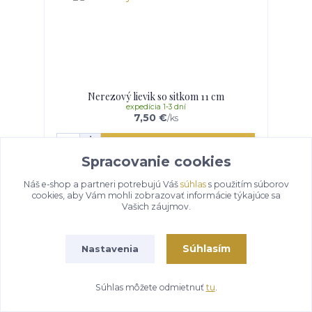
Nerezový lievik so sitkom 11 cm
expedícia 1-3 dní
7,50 €
/
ks
Pridať do košíka
Spracovanie cookies
Náš e-shop a partneri potrebujú Váš
súhlas
s použitím súborov
cookies, aby Vám mohli zobrazovať informácie týkajúce sa
Vašich záujmov.
Súhlasím
Nastavenia
Súhlas môžete odmietnuť
tu
.