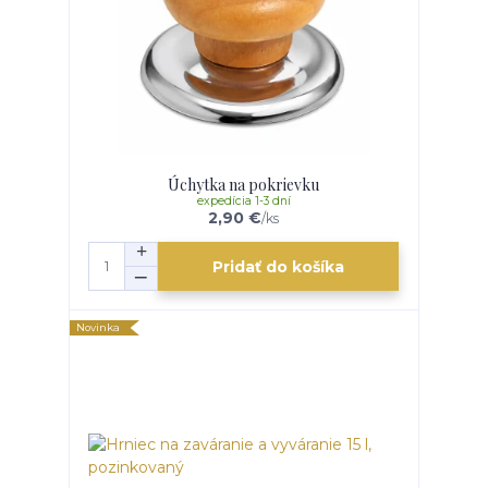
Úchytka na pokrievku
expedícia 1-3 dní
2,90 €
/
ks
Pridať do košíka
Novinka