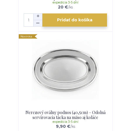
expedícia 3-5 dní
20 €
/
ks
Pridať do košíka
Novinka
Nerezový oválny podnos (40,5cm) – Odolná
servírovacia tácka na mäso aj koláče
expedícia 3-5 dní
9,90 €
/
ks