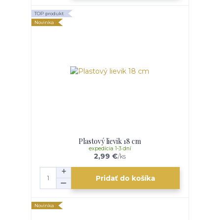
TOP produkt
Novinka
Plastový lievik 18 cm
expedícia 1-3 dní
2,99 €
/
ks
Pridať do košíka
Novinka