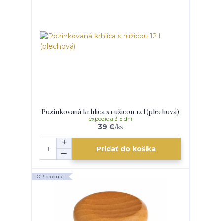
Pozinkovaná krhlica s ružicou 12 l (plechová)
expedícia 3-5 dní
39 €
/
ks
Pridať do košíka
TOP produkt