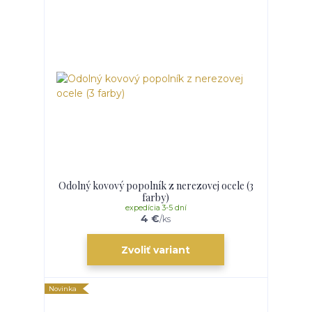
Odolný kovový popolník z nerezovej ocele (3
farby)
expedícia 3-5 dní
4 €
/
ks
Zvoliť variant
Novinka