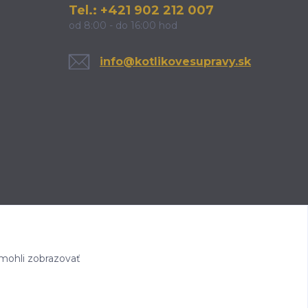
Tel.: +421 902 212 007
od 8:00 - do 16:00 hod
info@kotlikovesupravy.sk
mohli zobrazovať