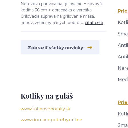
Nerezová panvica na grilovanie + kovová
kotlina 36 cm + obracačka a vareška
Prie
Grilovacia súprava na grilovanie mäsa,
Kotl
hríbov, zeleniny a iných dobrôt...
čítať celé
Smal
Anti
Zobraziť všetky novinky
Anti
Nere
Mede
Kotlíky na guláš
Prie
www.liatinovehoraky.sk
Kotl
www.domacepotreby.online
Smal