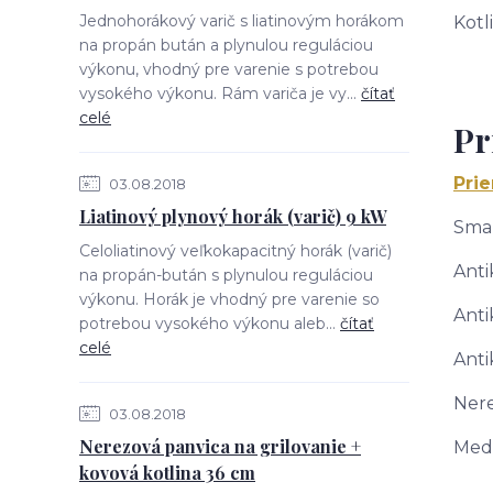
Jednohorákový varič s liatinovým horákom
Kotl
na propán bután a plynulou reguláciou
výkonu, vhodný pre varenie s potrebou
vysokého výkonu. Rám variča je vy...
čítať
celé
Pr
Prie
03.08.2018
Liatinový plynový horák (varič) 9 kW
Smal
Celoliatinový veľkokapacitný horák (varič)
Anti
na propán-bután s plynulou reguláciou
výkonu. Horák je vhodný pre varenie so
Anti
potrebou vysokého výkonu aleb...
čítať
celé
Anti
Nere
03.08.2018
Nerezová panvica na grilovanie +
Mede
kovová kotlina 36 cm