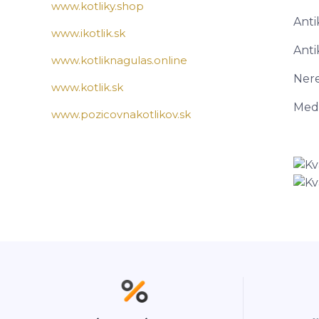
www.kotliky.shop
Anti
www.ikotlik.sk
Anti
www.kotliknagulas.online
Nere
www.kotlik.sk
Mede
www.pozicovnakotlikov.sk