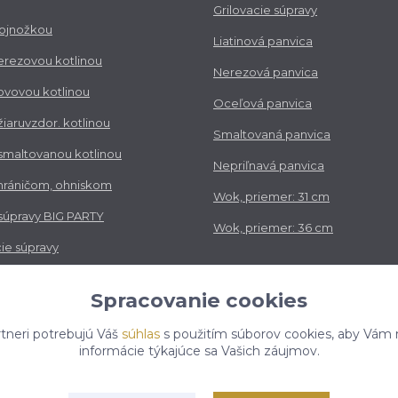
Grilovacie súpravy
trojnožkou
Liatinová panvica
nerezovou kotlinou
Nerezová panvica
kovovou kotlinou
Oceľová panvica
 žiaruvzdor. kotlinou
Smaltovaná panvica
 smaltovanou kotlinou
Nepriľnavá panvica
chráničom, ohniskom
Wok, priemer: 31 cm
 súpravy BIG PARTY
Wok, priemer: 36 cm
ie súpravy
vé súpravy
Spracovanie cookies
tneri potrebujú Váš
súhlas
s použitím súborov cookies, aby Vám 
informácie týkajúce sa Vašich záujmov.