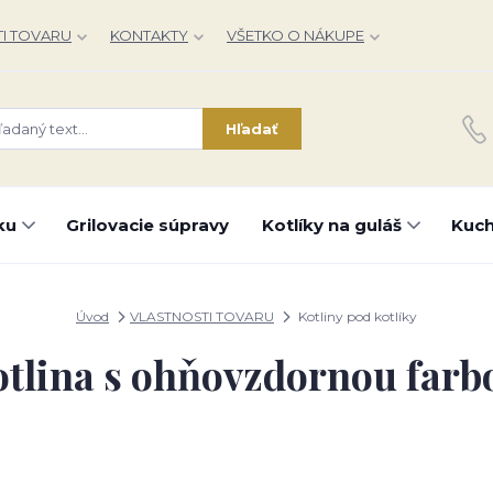
I TOVARU
KONTAKTY
VŠETKO O NÁKUPE
Hľadať
ku
Grilovacie súpravy
Kotlíky na guláš
Kuch
Úvod
VLASTNOSTI TOVARU
Kotliny pod kotlíky
tlina s ohňovzdornou farb