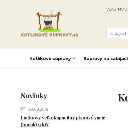
VLASTNOST
Kotlíkové súpravy
Súpravy na zabíjač
Ko
Novinky
03.08.2018
Liatinový veľkokapacitný plynový varič
(horák) 9 kW