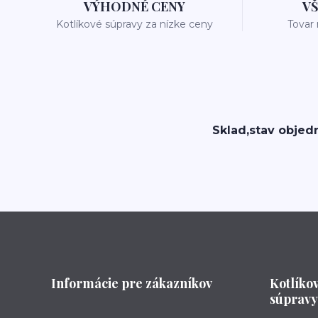
VÝHODNÉ CENY
V
Kotlíkové súpravy za nízke ceny
Tovar
Sklad,stav objed
Informácie pre zákazníkov
Kotlíko
súpravy