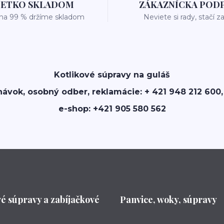
ŠETKO SKLADOM
ZÁKAZNÍCKA POD
 na 99 % držíme skladom
Neviete si rady, stačí z
Kotlikové súpravy na guláš
návok, osobný odber, reklamácie: + 421 948 212 600,
e-shop: +421 905 580 562
vé súpravy a zabíjačkové
Panvice, woky, súpravy