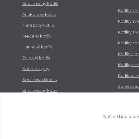
Smaltovaný kotlík
Kotlíky s 
Antikorový kotlík
Kotlíky s 
Nerezový kotlík
Kotlíky s 
Medený kotlík
Kotlíky so
Liatinový kotlík
Kotlíky so
Železný kotlík
Kotlíky s 
Kotlík na ryby
Kotlíkové
Servírovací kotlík
Servírovac
Smaltovaný kotol
Zabíjačko
Nerezový kotol
Náš e-shop a par