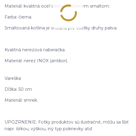
Materiál: kvalitná oceľ ošetrená čiernym smaltom.
Farba: čierna.
Smaltovaná kotlina je vhodná pre všetky druhy paliva.
Kvalitná nerezová naberačka.
Materiál: nerez INOX (antikor).
Vareška
Dĺžka: 50 cm
Materiál: smrek.
UPOZRNENIE: Fotky produktov sú ilustračné, môžu sa líšiť
napr. šírkou, výškou, iný typ pokrievky atď.