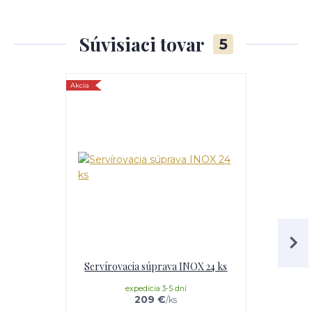
Súvisiaci tovar
5
Akcia
TOP produkt
Akcia
Servírovacia súprava INOX 24 ks
Horák 7 kW
p
expedícia 3-5 dní
e
209 €
/
ks