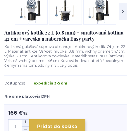
Antikorový kotlík 22 L (0,8 mm) + smaltovaná kotlina
42 cm + vareška a naberačka Easy party
Kotlíková gulášová súprava obsahuje: Antikorový kotlík. Objem: 22
L. Materiál: antikor. Veľkosť: hrúbka: 0,8 mm, vrchný priemer: 47 cm,
výška: 20 cm. Antikorová pokrievka. Materiál: nerez INOX (antikor).
Veľkosť: vrchný priemer: 46 cm. Kovová kotlina natretá špeciálnym
čiernym smaltom, odolným v...
celý popis
Dostupnosť
expedícia 3-5 dní
Nie sme platcovia DPH
166 €
/
ks
Pridať do košíka