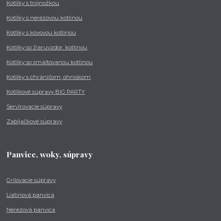
Kotlíky s trojnožkou
Kotlíky s nerezovou kotlinou
Kotlíky s kovovou kotlinou
Kotlíky so žiaruvzdor. kotlinou
Kotlíky so smaltovanou kotlinou
Kotlíky s chráničom, ohniskom
Kotlíkové súpravy BIG PARTY
Servírovacie súpravy
Zabíjačkové súpravy
Panvice, woky, súpravy
Grilovacie súpravy
Liatinová panvica
Nerezová panvica