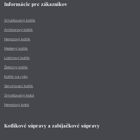
Informácie pre zákazníkov
Smaltovaný kotlík
Antikorový kotlík
Nerezový kotlík
Medený kotlík
Liatinový kotlík
Železný kotlík
Kotlík na ryby
Servírovací kotlík
Smaltovaný kotol
Nerezový kotol
Kotlíkové súpravy a zabíjačkové súpravy