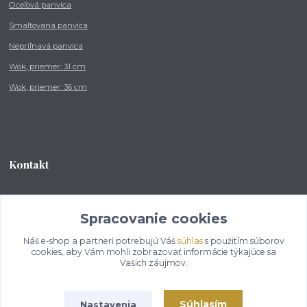
Oceľová panvica
Smaltovaná panvica
Nepriľnavá panvica
Wok, priemer: 31 cm
Wok, priemer: 36 cm
Kontakt
Tel.: +421 902 212 007
od 8:00 - do 16:00 hod
Spracovanie cookies
Náš e-shop a partneri potrebujú Váš
súhlas
s použitím súborov
info@kotlikovesupravy.sk
cookies, aby Vám mohli zobrazovať informácie týkajúce sa
Vašich záujmov.
Súhlasím
Nastavenia