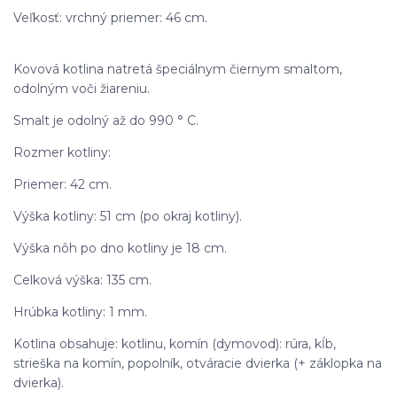
Veľkosť: vrchný priemer: 46 cm.
Kovová kotlina natretá špeciálnym čiernym smaltom,
odolným voči žiareniu.
Smalt je odolný až do 990 ° C.
Rozmer kotliny:
Priemer: 42 cm.
Výška kotliny: 51 cm (po okraj kotliny).
Výška nôh po dno kotliny je 18 cm.
Celková výška: 135 cm.
Hrúbka kotliny: 1 mm.
Kotlina obsahuje: kotlinu, komín (dymovod): rúra, kĺb,
strieška na komín, popolník, otváracie dvierka (+ záklopka na
dvierka).