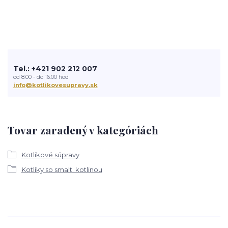
Tel.: +421 902 212 007
od 8:00 - do 16:00 hod
info@kotlikovesupravy.sk
Tovar zaradený v kategóriách
Kotlíkové súpravy
Kotlíky so smalt. kotlinou