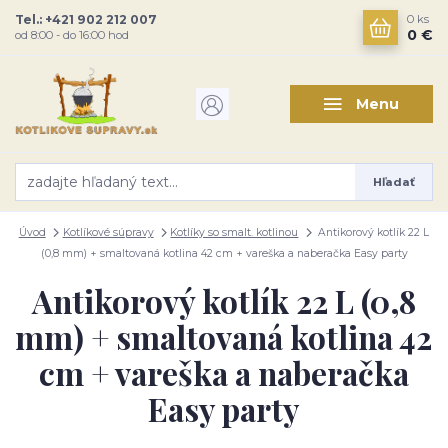
Tel.: +421 902 212 007
0
ks
0 €
od 8:00 - do 16:00 hod
Menu
Hľadať
Úvod
Kotlíkové súpravy
Kotlíky so smalt. kotlinou
Antikorový kotlík 22 L
(0,8 mm) + smaltovaná kotlina 42 cm + vareška a naberačka Easy party
Antikorový kotlík 22 L (0,8
mm) + smaltovaná kotlina 42
cm + vareška a naberačka
Easy party