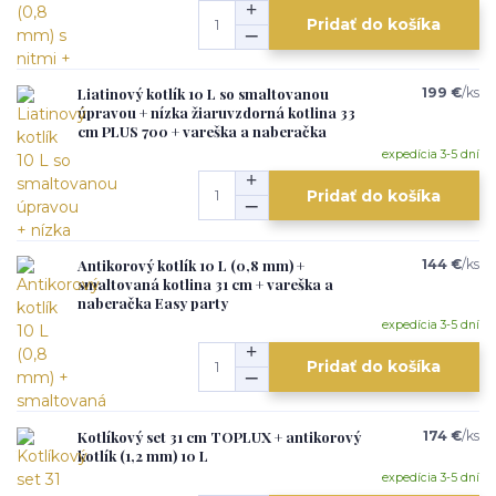
Pridať do košíka
Liatinový kotlík 10 L so smaltovanou
199 €
/
ks
úpravou + nízka žiaruvzdorná kotlina 33
cm PLUS 700 + vareška a naberačka
expedícia 3-5 dní
Pridať do košíka
Antikorový kotlík 10 L (0,8 mm) +
144 €
/
ks
smaltovaná kotlina 31 cm + vareška a
naberačka Easy party
expedícia 3-5 dní
Pridať do košíka
Kotlíkový set 31 cm TOPLUX + antikorový
174 €
/
ks
kotlík (1,2 mm) 10 L
expedícia 3-5 dní