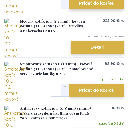
Pridať do košíka
Medený kotlík 10 L (1,2 mm) + kovová
225,90 €
/
ks
kotlina 31 CLASSIC (KOV) + vareška
a naberačka PARTY
momentálne vypredané
Detail
Smaltovaný kotlík 10 L (1,2 mm) + kovová
92,90 €
/
ks
kotlina 31 CLASSIC (KOV) + 2 smaltované
servírovacie kotlíky 0,8 L
expedícia 3-5 dní
Pridať do košíka
Antikorový kotlík 10 L (0,8 mm) s nitmi +
110 €
/
ks
nízka žiaruvzdorná kotlina 33 cm PLUS
700 + vareška a naberačka
expedícia 3-5 dní