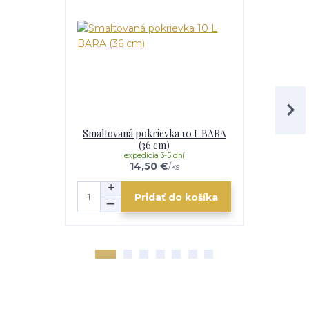
Smaltovaná pokrievka 10 L BARA
Antikoro
(36 cm)
expedícia 3-5 dní
e
14,50 €
/
ks
Pridať do košíka