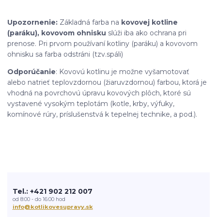
Upozornenie:
Základná farba na
kovovej kotline
(paráku), kovovom ohnisku
slúži iba ako ochrana pri
prenose. Pri prvom používaní kotliny (paráku) a kovovom
ohnisku sa farba odstráni (tzv.spáli)
Odporúčanie
: Kovovú kotlinu je možne vyšamotovať
alebo natrieť teplovzdornou (žiaruvzdornou) farbou, ktorá je
vhodná na povrchovú úpravu kovových plôch, ktoré sú
vystavené vysokým teplotám (kotle, krby, výfuky,
komínové rúry, príslušenstvá k tepelnej technike, a pod.).
Tel.: +421 902 212 007
od 8:00 - do 16:00 hod
info@kotlikovesupravy.sk