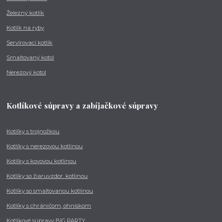
Železný kotlík
Kotlík na ryby
Servírovací kotlík
Smaltovaný kotol
Nerezový kotol
Kotlíkové súpravy a zabíjačkové súpravy
Kotlíky s trojnožkou
Kotlíky s nerezovou kotlinou
Kotlíky s kovovou kotlinou
Kotlíky so žiaruvzdor. kotlinou
Kotlíky so smaltovanou kotlinou
Kotlíky s chráničom, ohniskom
Kotlíkové súpravy BIG PARTY