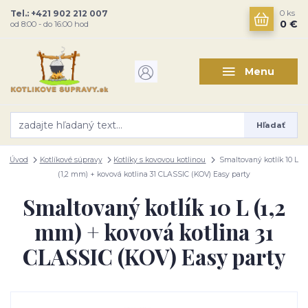
Tel.: +421 902 212 007
0
ks
0 €
od 8:00 - do 16:00 hod
Menu
Hľadať
Úvod
Kotlíkové súpravy
Kotlíky s kovovou kotlinou
Smaltovaný kotlík 10 L
(1,2 mm) + kovová kotlina 31 CLASSIC (KOV) Easy party
Smaltovaný kotlík 10 L (1,2
mm) + kovová kotlina 31
CLASSIC (KOV) Easy party