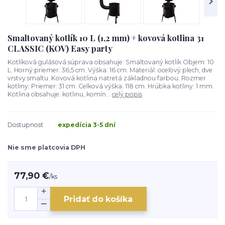
Smaltovaný kotlík 10 L (1,2 mm) + kovová kotlina 31
CLASSIC (KOV) Easy party
Kotlíková gulášová súprava obsahuje: Smaltovaný kotlík Objem: 10
L. Horný priemer: 36,5 cm. Výška: 16 cm. Materiál: oceľový plech, dve
vrstvy smaltu. Kovová kotlina natretá základnou farbou. Rozmer
kotliny: Priemer: 31 cm. Celková výška: 118 cm. Hrúbka kotliny: 1 mm.
Kotlina obsahuje: kotlinu, komín...
celý popis
Dostupnosť
expedícia 3-5 dní
Nie sme platcovia DPH
77,90 €
/
ks
Pridať do košíka