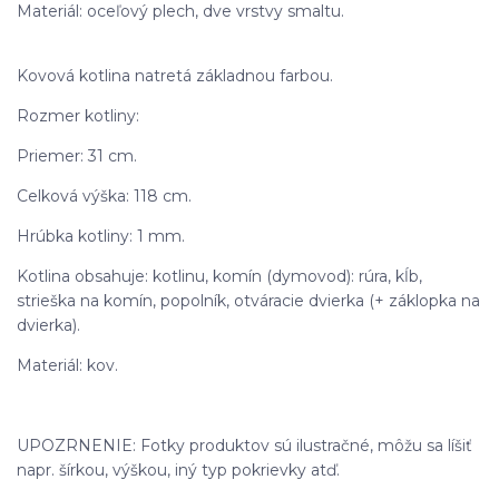
Materiál: oceľový plech, dve vrstvy smaltu.
Kovová kotlina natretá základnou farbou.
Rozmer kotliny:
Priemer: 31 cm.
Celková výška: 118 cm.
Hrúbka kotliny: 1 mm.
Kotlina obsahuje: kotlinu, komín (dymovod): rúra, kĺb,
strieška na komín, popolník, otváracie dvierka (+ záklopka na
dvierka).
Materiál: kov.
UPOZRNENIE: Fotky produktov sú ilustračné, môžu sa líšiť
napr. šírkou, výškou, iný typ pokrievky atď.