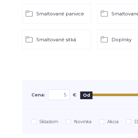
Smaltované panvice
Smaltovan
Smaltované sitká
Doplnky
Cena:
€
Od
Skladom
Novinka
Akcia
D