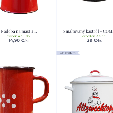
Nádoba na masť 2 L
Smaltovaný kastról - COM
expedícia 3-5 dní
expedícia 3-5 dní
14,90 €
39 €
/
ks
/
ks
TOP produkt