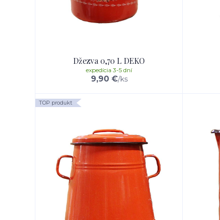
Džezva 0,70 L DEKO
expedícia 3-5 dní
9,90 €
/
ks
TOP produkt