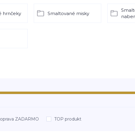
Smalt
é hrnčeky
Smaltované misky
naber
oprava ZADARMO
TOP produkt