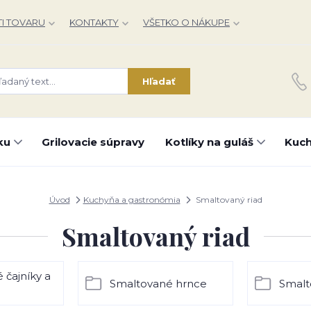
I TOVARU
KONTAKTY
VŠETKO O NÁKUPE
Hľadať
ku
Grilovacie súpravy
Kotlíky na guláš
Kuch
Úvod
Kuchyňa a gastronómia
Smaltovaný riad
Smaltovaný riad
 čajníky a
Smaltované hrnce
Smalt