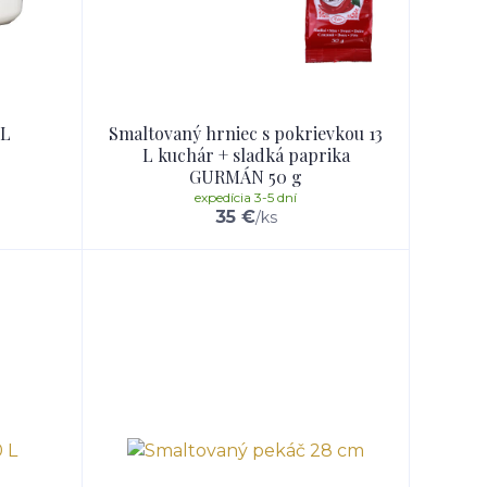
 L
Smaltovaný hrniec s pokrievkou 13
L kuchár + sladká paprika
GURMÁN 50 g
expedícia 3-5 dní
35 €
/
ks