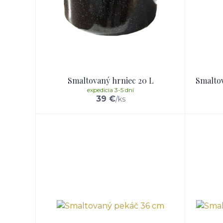
Smaltovaný hrniec 20 L
Smaltov
expedícia 3-5 dní
39 €
/
ks