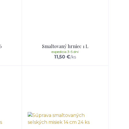
6
Smaltovaný hrniec 1 L
expedícia 3-5 dní
11,50 €
/
ks