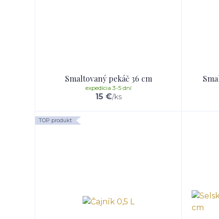
Smaltovaný pekáč 36 cm
Smal
expedícia 3-5 dní
15 €
/
ks
TOP produkt