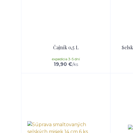
Čajník 0,5 L
Sels
expedícia 3-5 dní
19,90 €
/
ks