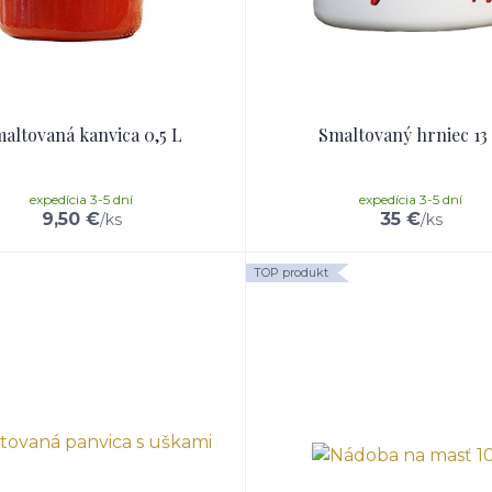
altovaná kanvica 0,5 L
Smaltovaný hrniec 13
expedícia 3-5 dní
expedícia 3-5 dní
9,50 €
35 €
/
ks
/
ks
TOP produkt