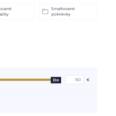
ované
Smaltované
ačky
pokrievky
€
Do