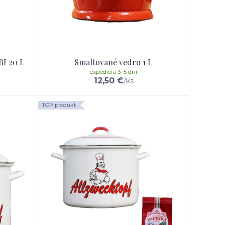
BI 20 L
Smaltované vedro 1 L
expedícia 3-5 dní
12,50 €
/
ks
TOP produkt