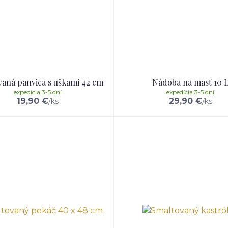
aná panvica s uškami 42 cm
Nádoba na masť 10 
expedícia 3-5 dní
expedícia 3-5 dní
19,90 €
29,90 €
/
ks
/
ks