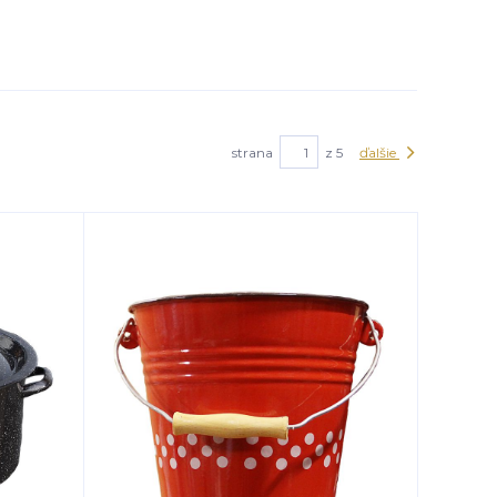
strana
z 5
ďalšie