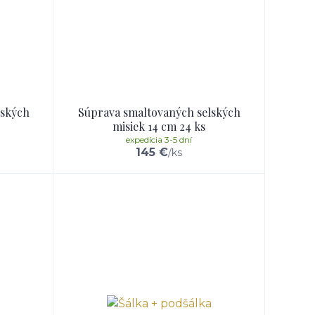
lských
Súprava smaltovaných selských
misiek 14 cm 24 ks
expedícia 3-5 dní
145 €
/
ks