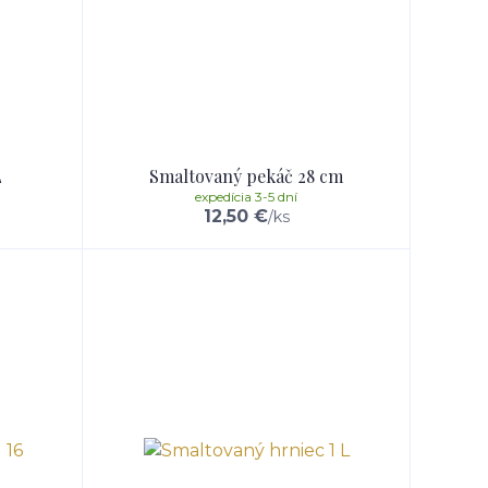
L
Smaltovaný pekáč 28 cm
expedícia 3-5 dní
12,50 €
/
ks