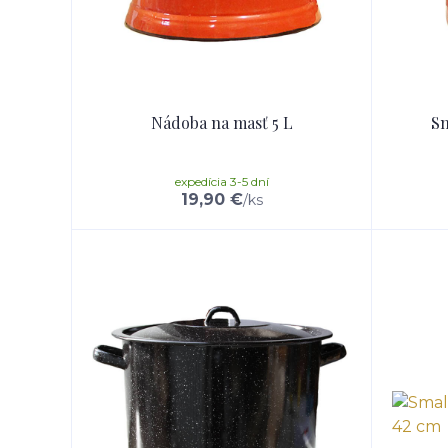
Nádoba na masť 5 L
Sm
expedícia 3-5 dní
19,90 €
/
ks