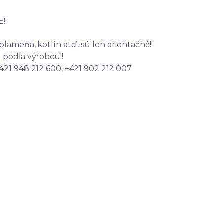
!!
plameňa, kotlín atď...sú len orientačné!!
ú podľa výrobcu!!
+421 948 212 600, +421 902 212 007