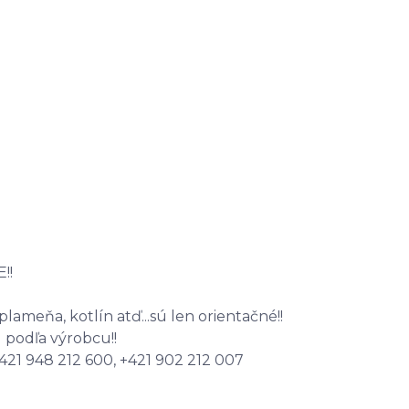
!!
plameňa, kotlín atď...sú len orientačné!!
ú podľa výrobcu!!
+421 948 212 600, +421 902 212 007