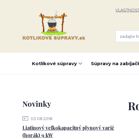
VLASTNOST
Kotlíkové súpravy
Súpravy na zabíjač
Ro
Novinky
03.08.2018
Liatinový veľkokapacitný plynový varič
(horák) 9 kW