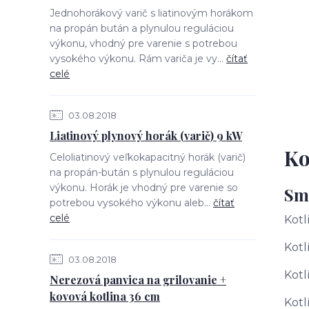
Jednohorákový varič s liatinovým horákom
na propán bután a plynulou reguláciou
výkonu, vhodný pre varenie s potrebou
vysokého výkonu. Rám variča je vy...
čítať
celé
03.08.2018
Liatinový plynový horák (varič) 9 kW
Ko
Celoliatinový veľkokapacitný horák (varič)
na propán-bután s plynulou reguláciou
výkonu. Horák je vhodný pre varenie so
Sma
potrebou vysokého výkonu aleb...
čítať
celé
Kotl
Kotl
03.08.2018
Kotl
Nerezová panvica na grilovanie +
kovová kotlina 36 cm
Kotl