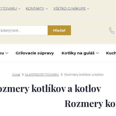
I TOVARU
KONTAKTY
VŠETKO O NÁKUPE
Hľadať
ku
Grilovacie súpravy
Kotlíky na guláš
Kuch
Úvod
VLASTNOSTI TOVARU
Rozmery kotlíkov a kotlov
zmery kotlíkov a kotlov
Rozmery ko