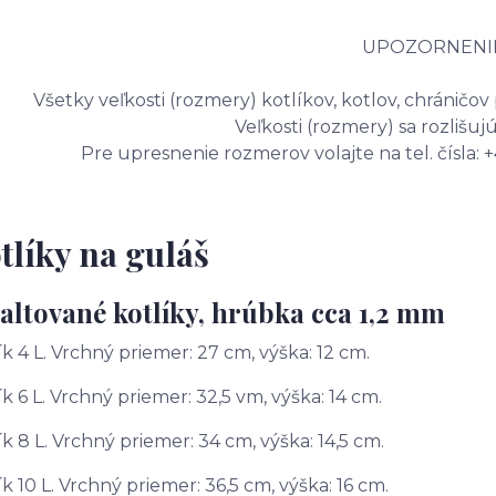
UPOZORNENIE
Všetky veľkosti (rozmery) kotlíkov, kotlov, chráničov 
Veľkosti (rozmery) sa rozlišuj
Pre upresnenie rozmerov volajte na tel. čísla: 
tlíky na guláš
ltované kotlíky, hrúbka cca 1,2 mm
ík 4 L. Vrchný priemer: 27 cm, výška: 12 cm.
ík 6 L. Vrchný priemer: 32,5 vm, výška: 14 cm.
ík 8 L. Vrchný priemer: 34 cm, výška: 14,5 cm.
ík 10 L. Vrchný priemer: 36,5 cm, výška: 16 cm.