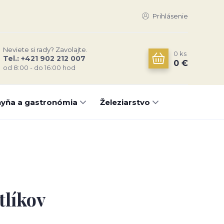
Prihlásenie
Neviete si rady? Zavolajte.
0
ks
Tel.: +421 902 212 007
0 €
od 8:00 - do 16:00 hod
yňa a gastronómia
Železiarstvo
tlíkov