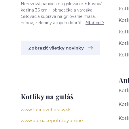
Nerezová panvica na grilovanie + kovová
Kotl
kotlina 36 cm + obracačka a vareška
Grilovacia súprava na grilovanie mäsa,
Kotl
hríbov, zeleniny a iných dobrôt...
čítať celé
Kotl
Kotl
Zobraziť všetky novinky
Kotl
Ant
Kotl
Kotlíky na guláš
Kotl
www.liatinovehoraky.sk
Kotl
www.domacepotreby.online