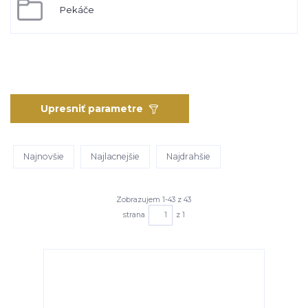
Pekáče
Upresniť parametre
Najnovšie
Najlacnejšie
Najdrahšie
Zobrazujem 1-43 z 43
strana
z 1