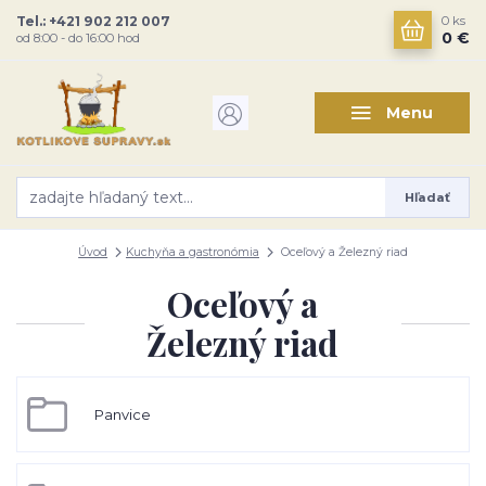
Tel.: +421 902 212 007
0
ks
0 €
od 8:00 - do 16:00 hod
Menu
Hľadať
Úvod
Kuchyňa a gastronómia
Oceľový a Železný riad
Oceľový a
Železný riad
Panvice