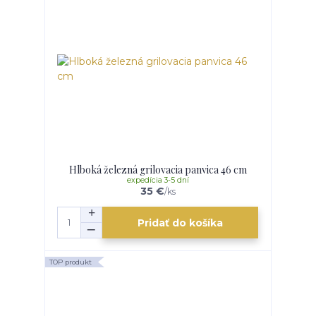
Hlboká železná grilovacia panvica 46 cm
expedícia 3-5 dní
35 €
/
ks
Pridať do košíka
TOP produkt