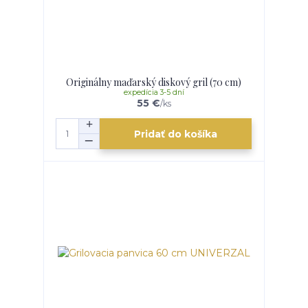
Originálny maďarský diskový gril (70 cm)
expedícia 3-5 dní
55 €
/
ks
Pridať do košíka