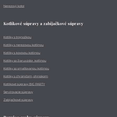
Nerezový kotol
Kotlíkové súpravy a zabíjačkové súpravy
Kotlíky s trojnožkou
Kotlíky s nerezovou kotlinou
Kotlíky s kovovou kotlinou
Kotlíky so žiaruvzdor. kotlinou
Kotlíky so smaltovanou kotlinou
Kotlíky s chráničom, ohniskom
Kotlíkové súpravy BIG PARTY
Servírovacie súpravy
Zabíjačkové súpravy