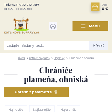
Tel.: +421 902 212 007
0
ks
0 €
od 8:00 - do 16:00 hod
Menu
Hľadať
Úvod
Kotlíky na guláš
Doplnky
Chrániče a ohniská
Chrániče
plameňa, ohniská
Upresniť parametre
Najnovšie
Najlacnejšie
Najdrahšie