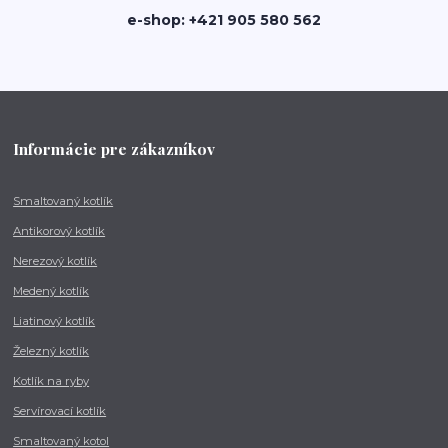
e-shop: +421 905 580 562
Informácie pre zákazníkov
Smaltovaný kotlík
Antikorový kotlík
Nerezový kotlík
Medený kotlík
Liatinový kotlík
Železný kotlík
Kotlík na ryby
Servírovací kotlík
Smaltovaný kotol