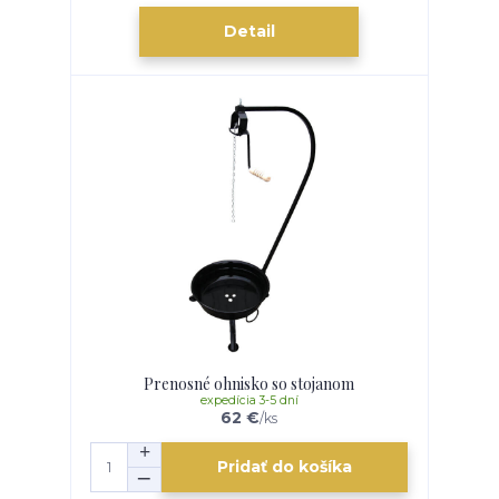
Detail
Prenosné ohnisko so stojanom
expedícia 3-5 dní
62 €
/
ks
Pridať do košíka