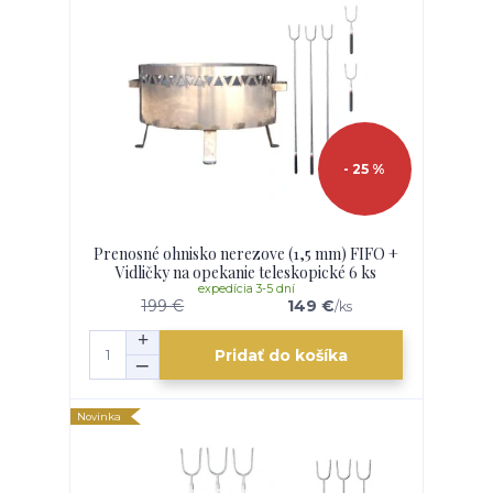
- 25 %
Prenosné ohnisko nerezove (1,5 mm) FIFO +
Vidličky na opekanie teleskopické 6 ks
expedícia 3-5 dní
199 €
149 €
/
ks
Pridať do košíka
Novinka