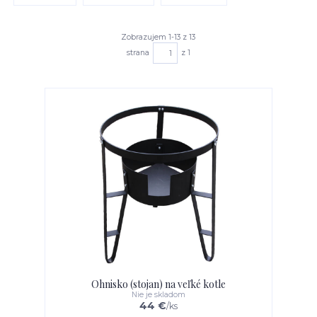
Zobrazujem 1-13 z 13
strana
z 1
Ohnisko (stojan) na veľké kotle
Nie je skladom
44 €
/
ks