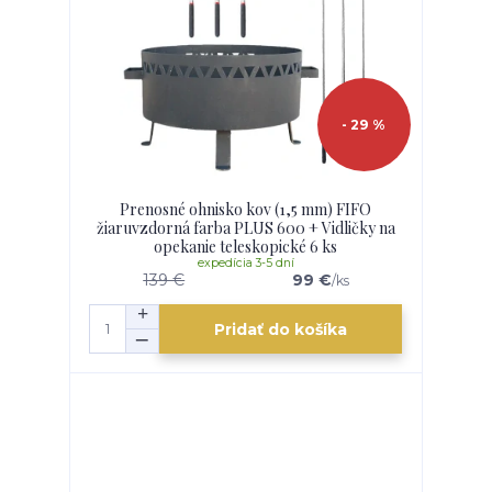
- 29 %
Prenosné ohnisko kov (1,5 mm) FIFO
žiaruvzdorná farba PLUS 600 + Vidličky na
opekanie teleskopické 6 ks
expedícia 3-5 dní
139 €
99 €
/
ks
Pridať do košíka