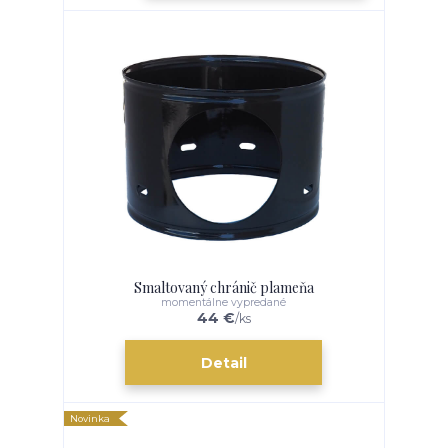
Smaltovaný chránič plameňa
momentálne vypredané
44 €
/
ks
Detail
Novinka