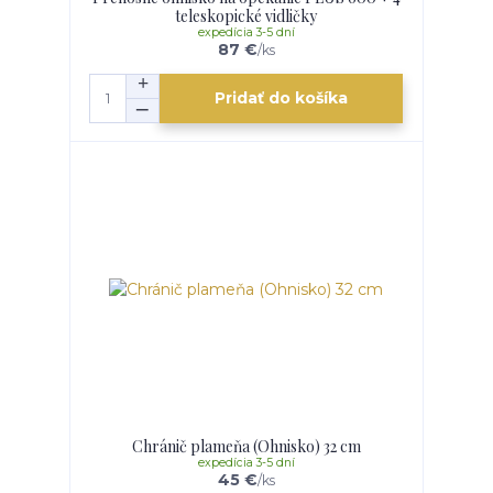
teleskopické vidličky
expedícia 3-5 dní
87 €
/
ks
Pridať do košíka
Chránič plameňa (Ohnisko) 32 cm
expedícia 3-5 dní
45 €
/
ks