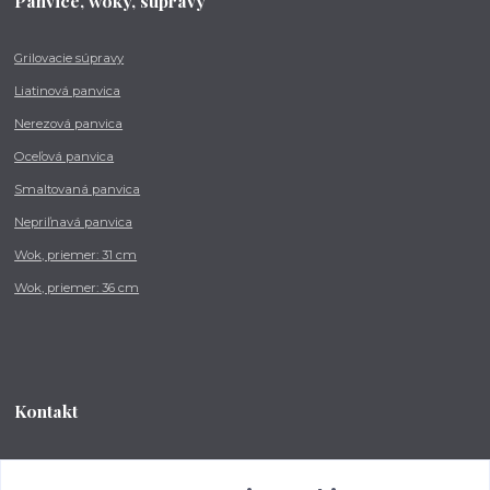
Panvice, woky, súpravy
Grilovacie súpravy
Liatinová panvica
Nerezová panvica
Oceľová panvica
Smaltovaná panvica
Nepriľnavá panvica
Wok, priemer: 31 cm
Wok, priemer: 36 cm
Kontakt
Tel.: +421 902 212 007