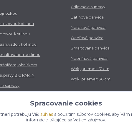
Grilovacie súpravy
trojnožkou
Liatinová panvica
nerezovou kotlinou
Nerezová panvica
kovovou kotlinou
Oceľová panvica
 žiaruvzdor. kotlinou
Smaltovaná panvica
 smaltovanou kotlinou
Nepriľnavá panvica
chráničom, ohniskom
Wok, priemer: 31 cm
 súpravy BIG PARTY
Wok, priemer: 36 cm
ie súpravy
vé súpravy
Spracovanie cookies
tneri potrebujú Váš
súhlas
s použitím súborov cookies, aby Vám 
informácie týkajúce sa Vašich záujmov.