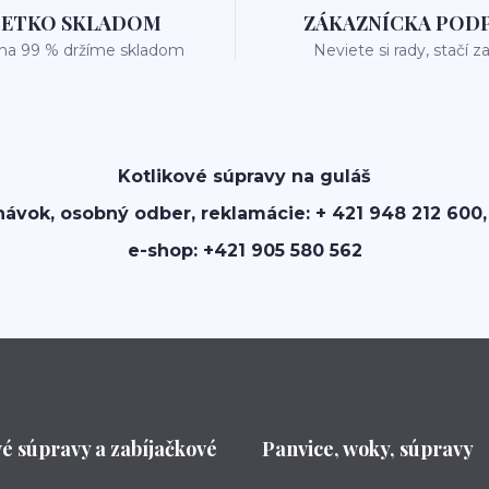
ŠETKO SKLADOM
ZÁKAZNÍCKA POD
 na 99 % držíme skladom
Neviete si rady, stačí z
Kotlikové súpravy na guláš
návok, osobný odber, reklamácie: + 421 948 212 600,
e-shop: +421 905 580 562
vé súpravy a zabíjačkové
Panvice, woky, súpravy