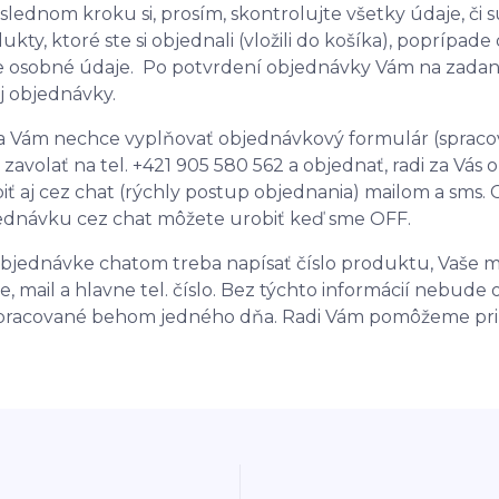
slednom kroku si, prosím, skontrolujte všetky údaje, či s
ukty, ktoré ste si objednali (vložili do košíka), popríp
e osobné údaje. Po potvrdení objednávky Vám na zadan
j objednávky.
a Vám nechce vyplňovať objednávkový formulár (sprac
zavolať na tel. +421 905 580 562 a objednať, radi za V
iť aj cez chat (rýchly postup objednania) mailom a sms
dnávku cez chat môžete urobiť keď sme OFF.
objednávke chatom treba napísať číslo produktu, Vaše 
e, mail a hlavne tel. číslo. Bez týchto informácií nebu
pracované behom jedného dňa. Radi Vám pomôžeme pri