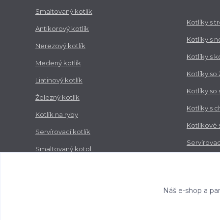
Smaltovaný kotlík
Kotlíky s 
Antikorový kotlík
Kotlíky s 
Nerezový kotlík
Kotlíky s 
Medený kotlík
Kotlíky so
Liatinový kotlík
Kotlíky so
Železný kotlík
Kotlíky s 
Kotlík na ryby
Kotlíkové
Servírovací kotlík
Servírovac
Smaltovaný kotol
Zabíjačko
Nerezový kotol
Náš e-shop a par