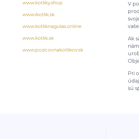
www.kotliky.shop
V po
prod
www.ikotlik.sk
svoj
www.kotliknagulas.online
vaše
www.kotlik.sk
Ak s
nám 
www.pozicovnakotlikov.sk
urob
Obje
Pri 
údaj
sú s