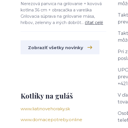
môže
Nerezová panvica na grilovanie + kovová
kotlina 36 cm + obracačka a vareška
Takt
Grilovacia súprava na grilovanie mäsa,
prev
hríbov, zeleniny a iných dobrôt...
čítať celé
Takt
môže
Zobraziť všetky novinky
Pri 
posl
UPOZ
prev
+421
Kotlíky na guláš
V ďa
tova
www.liatinovehoraky.sk
Osob
www.domacepotreby.online
tele