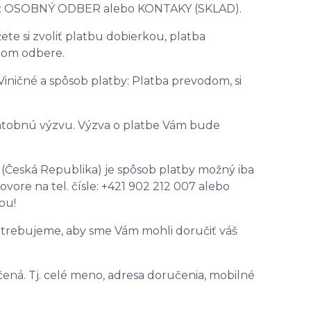
ište: OSOBNÝ ODBER alebo KONTAKY (SKLAD).
e si zvoliť platbu dobierkou, platba
nom odbere.
Viničné a spôsob platby: Platba prevodom, si
latobnú výzvu. Výzva o platbe Vám bude
(Česká Republika) je spôsob platby možný iba
ovore na tel. čísle: +421 902 212 007 alebo
ou!
otrebujeme, aby sme Vám mohli doručiť váš
ená. Tj. celé meno, adresa doručenia, mobilné