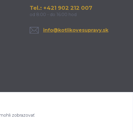
Tel.: +421 902 212 007
od 8:00 - do 16:00 hod
info@kotlikovesupravy.sk
mohli zobrazovať