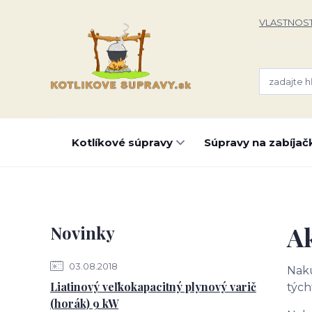
VLASTNOST
Kotlíkové súpravy
Súpravy na zabíjač
A
Novinky
03.08.2018
Naku
Liatinový veľkokapacitný plynový varič
tých
(horák) 9 kW