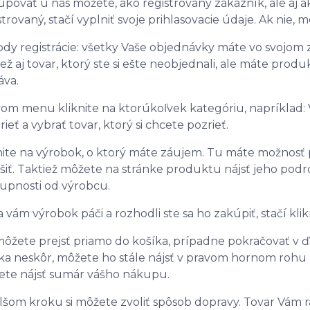
povať u nás môžete, ako registrovaný zákazník, ale aj a
strovaný, stačí vyplniť svoje prihlasovacie údaje. Ak nie, 
dy registrácie: všetky Vaše objednávky máte vo svojom
iež aj tovar, ktorý ste si ešte neobjednali, ale máte pro
áva.
vom menu kliknite na ktorúkoľvek kategóriu, napríklad
rieť a vybrať tovar, ktorý si chcete pozrieť.
nite na výrobok, o ktorý máte záujem. Tu máte možnosť p
šiť. Taktiež môžete na stránke produktu nájsť jeho podr
upnosti od výrobcu.
a vám výrobok páči a rozhodli ste sa ho zakúpiť, stačí klik
ôžete prejsť priamo do košíka, prípadne pokračovať v 
ka neskôr, môžete ho stále nájsť v pravom hornom rohu
te nájsť sumár vášho nákupu.
lšom kroku si môžete zvoliť spôsob dopravy. Tovar Vám r