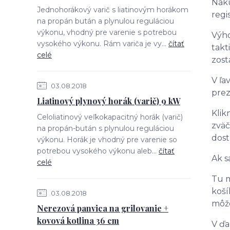
Naku
Jednohorákový varič s liatinovým horákom
regi
na propán bután a plynulou reguláciou
výkonu, vhodný pre varenie s potrebou
Výho
vysokého výkonu. Rám variča je vy...
čítať
takt
celé
zost
V ľa
03.08.2018
prez
Liatinový plynový horák (varič) 9 kW
Klik
Celoliatinový veľkokapacitný horák (varič)
zväč
na propán-bután s plynulou reguláciou
dost
výkonu. Horák je vhodný pre varenie so
potrebou vysokého výkonu aleb...
čítať
Ak s
celé
Tu m
koší
03.08.2018
môže
Nerezová panvica na grilovanie +
kovová kotlina 36 cm
V ďa