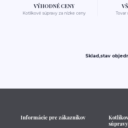
VÝHODNÉ CENY
V
Kotlíkové súpravy za nízke ceny
Tovar
Sklad,stav objed
Informácie pre zákazníkov
Kotlíko
súpravy