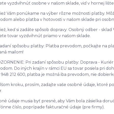
te vyzdvihnúť osobne v našom sklade, viď v hornej l
iež Vám ponúkame na výber rôzne možnosti platby. Môžet
odom alebo platba v hotovosti v našom sklade pri osob
iež, keď si zadáte spôsob dopravy: Osobný odber - sklad 
te tovar vyzdvihnúť priamo v našom sklade.
zadaní spôsobu platby: Platba prevodom, počkajte na p
aná mailom!
ORNENIE: Pri zadaní spôsobu platby: Doprava - Kuriér 
odom. Do iných krajín v rámci EU sa tovar posiela pri doh
 948 212 600, platba je možná iba prevodom, nie dobierk
lšom kroku, prosím, zadajte vaše osobné údaje, ktoré p
r.
né údaje musia byť presné, aby Vám bola zásielka doruč
fónne číslo, poprípade fakturačné údaje (pre firmy).