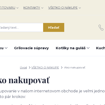
I TOVARU
KONTAKTY
VŠETKO O NÁKUPE
Hľadať
ku
Grilovacie súpravy
Kotlíky na guláš
Kuch
Úvod
VŠETKO O NÁKUPE
Ako nakupovať
ko nakupovať
povanie v našom internetovom obchode je veľmi jedno
to pár krokov: