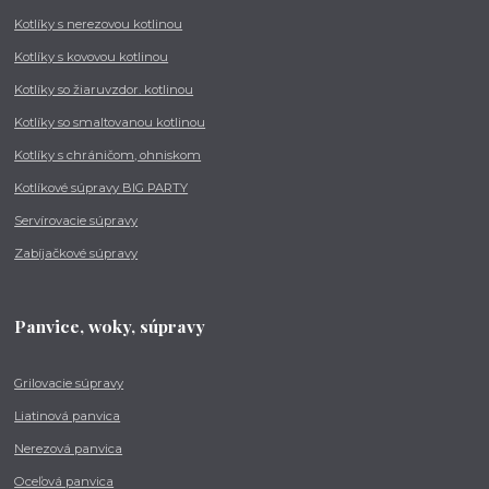
Kotlíky s nerezovou kotlinou
Kotlíky s kovovou kotlinou
Kotlíky so žiaruvzdor. kotlinou
Kotlíky so smaltovanou kotlinou
Kotlíky s chráničom, ohniskom
Kotlíkové súpravy BIG PARTY
Servírovacie súpravy
Zabíjačkové súpravy
Panvice, woky, súpravy
Grilovacie súpravy
Liatinová panvica
Nerezová panvica
Oceľová panvica