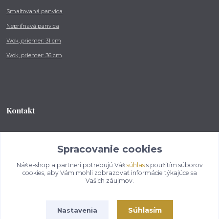
Smaltovaná panvica
Nepriľnavá panvica
Wok, priemer: 31 cm
Wok, priemer: 36 cm
Kontakt
Tel.: +421 902 212 007
od 8:00 - do 16:00 hod
Spracovanie cookies
Náš e-shop a partneri potrebujú Váš
súhlas
s použitím súborov
info@kotlikovesupravy.sk
cookies, aby Vám mohli zobrazovať informácie týkajúce sa
Vašich záujmov.
Súhlasím
Nastavenia