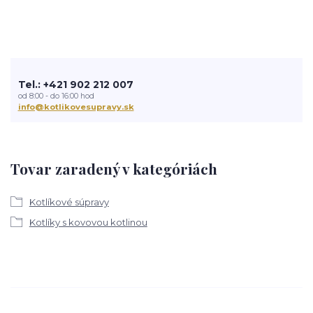
Tel.: +421 902 212 007
od 8:00 - do 16:00 hod
info@kotlikovesupravy.sk
Tovar zaradený v kategóriách
Kotlíkové súpravy
Kotlíky s kovovou kotlinou