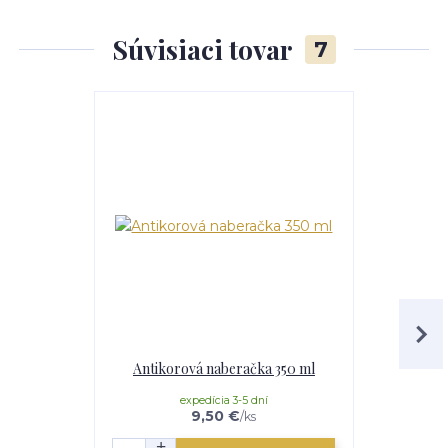
Súvisiaci tovar
7
Antikorová naberačka 350 ml
Drev
expedícia 3-5 dní
mome
9,50 €
/
ks