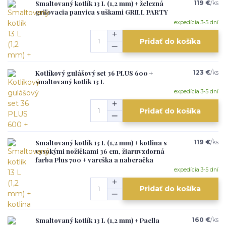
Smaltovaný kotlík 13 L (1,2 mm) + železná
119 €
/
ks
grilovacia panvica s uškami GRILL PARTY
expedícia 3-5 dní
Pridať do košíka
Kotlíkový gulášový set 36 PLUS 600 +
123 €
/
ks
smaltovaný kotlík 13 L
expedícia 3-5 dní
Pridať do košíka
Smaltovaný kotlík 13 L (1,2 mm) + kotlina s
119 €
/
ks
vysokými nožičkami 36 cm, žiaruvzdorná
farba Plus 700 + vareška a naberačka
expedícia 3-5 dní
Pridať do košíka
Smaltovaný kotlík 13 L (1,2 mm) + Paella
160 €
/
ks