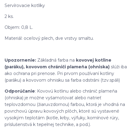
Servírovacie kotlíky
2 ks.
Objem: 0,8 L.
Materiál: oceľový plech, dve vrstvy smaltu.
Upozornenie:
Základná farba na
kovovej kotline
(paráku), kovovom chrániči plameňa (ohniska)
slúži iba
ako ochrana pri prenose. Pri prvom používaní kotliny
(paráku) a kovovom ohnisku sa farba odstráni (tzv.spáli)
Odporúčanie
: Kovovú kotlinu alebo chránič plameňa
(ohniska) je možne vyšamotovať alebo natrieť
teplovzdornou (žiaruvzdornou) farbou, ktorá je vhodná na
povrchovú úpravu kovových plôch, ktoré sú vystavené
vysokým teplotám (kotle, krby, výfuky, komínové rúry,
príslušenstvá k tepelnej technike, a pod.).