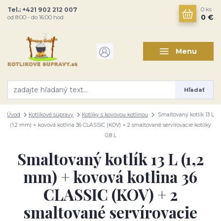
Tel.: +421 902 212 007
0
ks
0 €
od 8:00 - do 16:00 hod
Menu
Hľadať
Úvod
Kotlíkové súpravy
Kotlíky s kovovou kotlinou
Smaltovaný kotlík 13 L
(1,2 mm) + kovová kotlina 36 CLASSIC (KOV) + 2 smaltované servírovacie kotlíky
0,8 L
Smaltovaný kotlík 13 L (1,2
mm) + kovová kotlina 36
CLASSIC (KOV) + 2
smaltované servírovacie