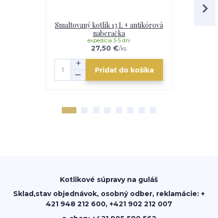
Smaltovaný kotlík 13 L + antikórová
Antikorový
naberačka
anti
expedícia 3-5 dní
e
27,50 €
/
ks
Pridať do košíka
Kotlikové súpravy na guláš
Sklad,stav objednávok, osobný odber, reklamácie: +
421 948 212 600, +421 902 212 007