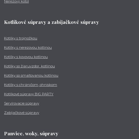
Nerezový kotol
Kotlíkové súpravy a zabíjačkové súpravy
Kotlíky s trojnožkou
Kotlíky s nerezovou kotlinou
Kotlíky s kovovou kotlinou
Kotlíky so žiaruvzdor. kotlinou
Kotlíky so smaltovanou kotlinou
Kotlíky s chráničom, ohniskom
Kotlíkové súpravy BIG PARTY
Servírovacie súpravy
Zabíjačkové súpravy
Panvice, woky, súpravy