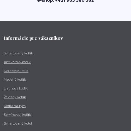
e-shop: +421 905 580 562
Informácie pre zákazníkov
Smaltovaný kotlík
Antikorový kotlík
Nerezový kotlík
Medený kotlík
Liatinový kotlík
Železný kotlík
Kotlík na ryby
Servírovací kotlík
Smaltovaný kotol