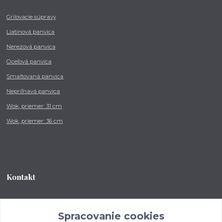
Grilovacie súpravy
Liatinová panvica
Nerezová panvica
Oceľová panvica
Smaltovaná panvica
Nepriľnavá panvica
Wok, priemer: 31 cm
Wok, priemer: 36 cm
Kontakt
Tel.: +421 902 212 007
od 8:00 - do 16:00 hod
Spracovanie cookies