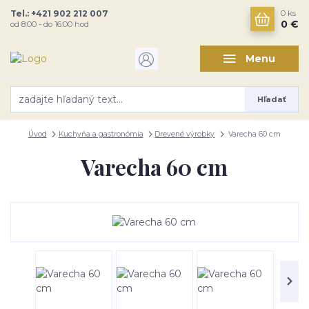
Tel.: +421 902 212 007
0
ks
0 €
od 8:00 - do 16:00 hod
Menu
Hľadať
Úvod
Kuchyňa a gastronómia
Drevené výrobky
Varecha 60 cm
Varecha 60 cm