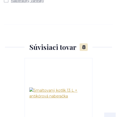
Naberačky, varešky
Súvisiaci tovar
8