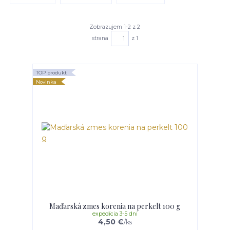
Zobrazujem 1-2 z 2
strana
z 1
TOP produkt
Novinka
Maďarská zmes korenia na perkelt 100 g
expedícia 3-5 dní
4,50 €
/
ks