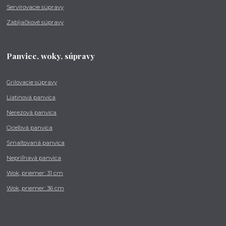
Servírovacie súpravy
Zabíjačkové súpravy
Panvice, woky, súpravy
Grilovacie súpravy
Liatinová panvica
Nerezová panvica
Oceľová panvica
Smaltovaná panvica
Nepriľnavá panvica
Wok, priemer: 31 cm
Wok, priemer: 36 cm