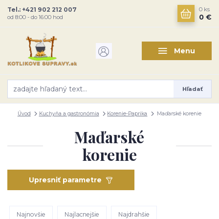
Tel.: +421 902 212 007
0
ks
0 €
od 8:00 - do 16:00 hod
Menu
Hľadať
Úvod
Kuchyňa a gastronómia
Korenie-Paprika
Maďarské korenie
Maďarské
korenie
Upresniť parametre
Najnovšie
Najlacnejšie
Najdrahšie