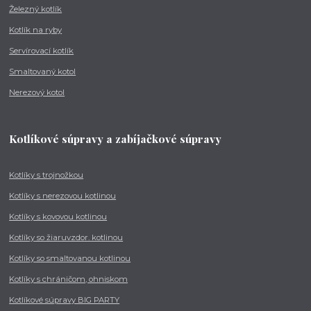
Železný kotlík
Kotlík na ryby
Servírovací kotlík
Smaltovaný kotol
Nerezový kotol
Kotlíkové súpravy a zabíjačkové súpravy
Kotlíky s trojnožkou
Kotlíky s nerezovou kotlinou
Kotlíky s kovovou kotlinou
Kotlíky so žiaruvzdor. kotlinou
Kotlíky so smaltovanou kotlinou
Kotlíky s chráničom, ohniskom
Kotlíkové súpravy BIG PARTY