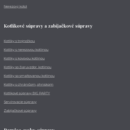
Nerezový kotol
Kotlíkové súpravy a zabíjačkové súpravy
Kotlíky s trojnožkou
Kotlíky s nerezovou kotlinou
Kotlíky s kovovou kotlinou
Kotlíky so žiaruvzdor. kotlinou
Kotlíky so smaltovanou kotlinou
Kotlíky s chráničom, ohniskom
Kotlíkové súpravy BIG PARTY
Servírovacie súpravy
Zabíjačkové súpravy
Panvice, woky, súpravy