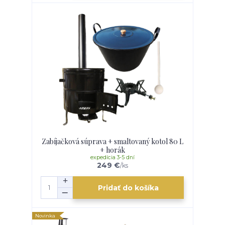
Zabíjačková súprava + smaltovaný kotol 80 L
+ horák
expedícia 3-5 dní
249 €
/
ks
Pridať do košíka
Novinka