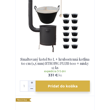
Smaltovaný kotol 80 L + hrubostenná kotlina
60 cm (1,5 mm) STRONG PLUS 600 + misky
12 ks
expedícia 3-5 dní
331 €
/
ks
Pridať do košíka
Novinka