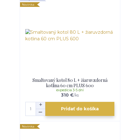
Novinka
Smaltovaný kotol 80 L + žiaruvzdorná
kotlina 60 cm PLUS 600
expedícia 3-5 dní
310 €
/
ks
Pridať do košíka
Novinka