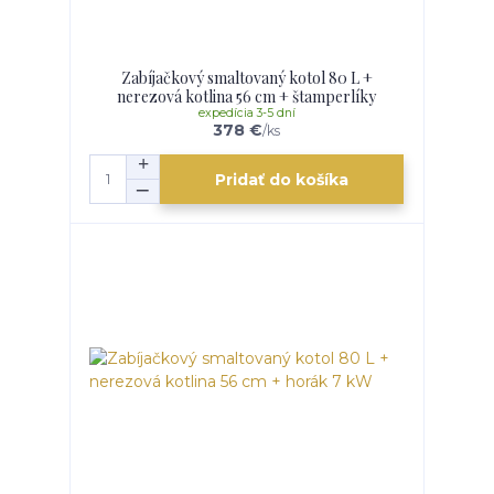
Zabíjačkový smaltovaný kotol 80 L +
nerezová kotlina 56 cm + štamperlíky
expedícia 3-5 dní
378 €
/
ks
Pridať do košíka