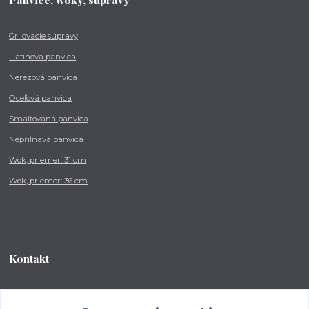
Grilovacie súpravy
Liatinová panvica
Nerezová panvica
Oceľová panvica
Smaltovaná panvica
Nepriľnavá panvica
Wok, priemer: 31 cm
Wok, priemer: 36 cm
Kontakt
Tel.: +421 902 212 007