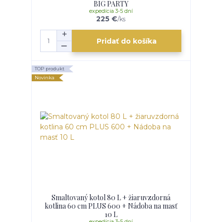
BIG PARTY
expedícia 3-5 dní
225 €
/
ks
Pridať do košíka
TOP produkt
Novinka
Smaltovaný kotol 80 L + žiaruvzdorná
kotlina 60 cm PLUS 600 + Nádoba na masť
10 L
expedícia 3-5 dní