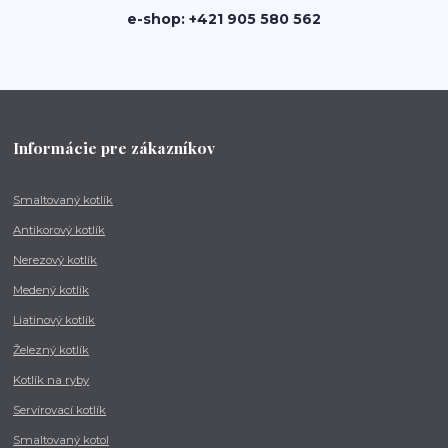
e-shop: +421 905 580 562
Informácie pre zákazníkov
Smaltovaný kotlík
Antikorový kotlík
Nerezový kotlík
Medený kotlík
Liatinový kotlík
Železný kotlík
Kotlík na ryby
Servírovací kotlík
Smaltovaný kotol