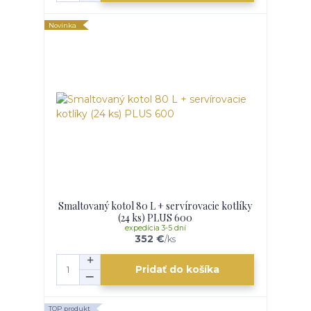
Novinka
Smaltovaný kotol 80 L + servírovacie kotlíky
(24 ks) PLUS 600
expedícia 3-5 dní
352 €
/
ks
Pridať do košíka
TOP produkt