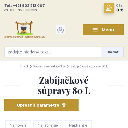
Tel.: +421 902 212 007
0
ks
0 €
od 8:00 - do 16:00 hod
Menu
Hľadať
Úvod
Súpravy na zabíjačku
Zabíjačkové súpravy 80 L
Zabíjačkové
súpravy 80 L
Upresniť parametre
Najnovšie
Najlacnejšie
Najdrahšie