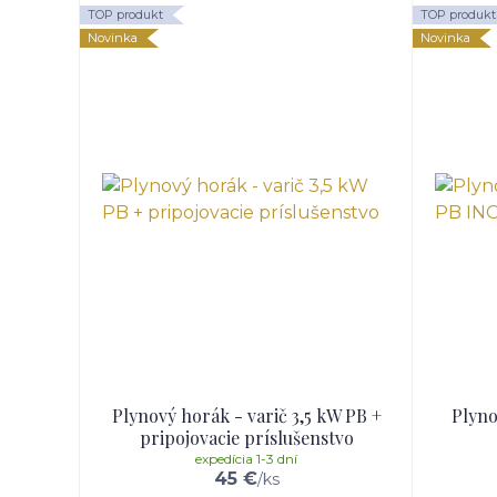
TOP produkt
TOP produkt
Novinka
Novinka
Plynový horák - varič 3,5 kW PB +
Plyno
pripojovacie príslušenstvo
expedícia 1-3 dní
45 €
/
ks