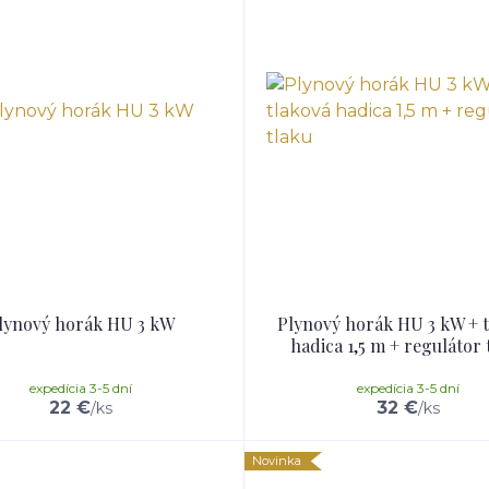
lynový horák HU 3 kW
Plynový horák HU 3 kW + t
hadica 1,5 m + regulátor 
expedícia 3-5 dní
expedícia 3-5 dní
22 €
32 €
/
ks
/
ks
Novinka