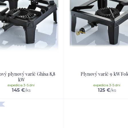
ový plynový varič Ghisa 8,8
Plynový varič 9 kW Fo
kW
expedícia 3-5 dní
expedícia 3-5 dní
145 €
125 €
/
ks
/
ks