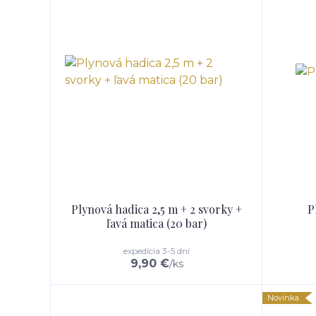
Plynová hadica 2,5 m + 2 svorky +
P
ľavá matica (20 bar)
expedícia 3-5 dní
9,90 €
/
ks
Novinka