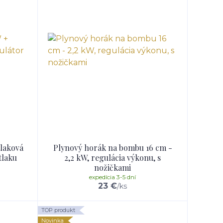
laková
Plynový horák na bombu 16 cm -
tlaku
2,2 kW, regulácia výkonu, s
nožičkami
expedícia 3-5 dní
23 €
/
ks
TOP produkt
Novinka