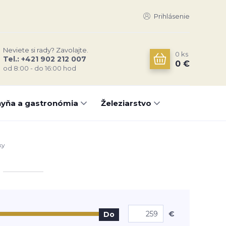
Prihlásenie
Neviete si rady? Zavolajte.
0
ks
Tel.: +421 902 212 007
0 €
od 8:00 - do 16:00 hod
yňa a gastronómia
Železiarstvo
ky
€
Do