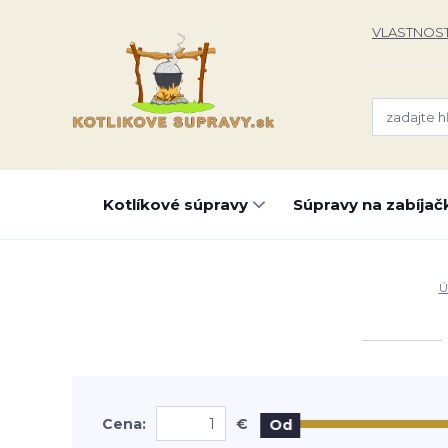
VLASTNOST
Kotlíkové súpravy
Súpravy na zabíjač
Ú
Cena:
€
Od