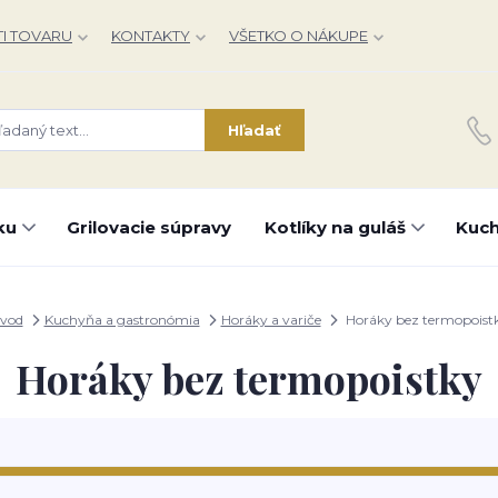
I TOVARU
KONTAKTY
VŠETKO O NÁKUPE
Hľadať
ku
Grilovacie súpravy
Kotlíky na guláš
Kuch
vod
Kuchyňa a gastronómia
Horáky a variče
Horáky bez termopoist
Horáky bez termopoistky