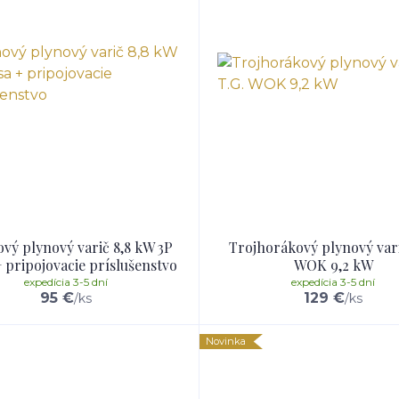
ový plynový varič 8,8 kW 3P
Trojhorákový plynový vari
+ pripojovacie príslušenstvo
WOK 9,2 kW
expedícia 3-5 dní
expedícia 3-5 dní
95 €
129 €
/
ks
/
ks
Novinka