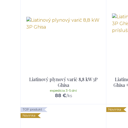
Liatinový plynový varič 8,8 kW 3P
Liatin
Ghisa
Ghisa 
expedícia 3-5 dní
88 €
/
ks
TOP produkt
Novinka
Novinka