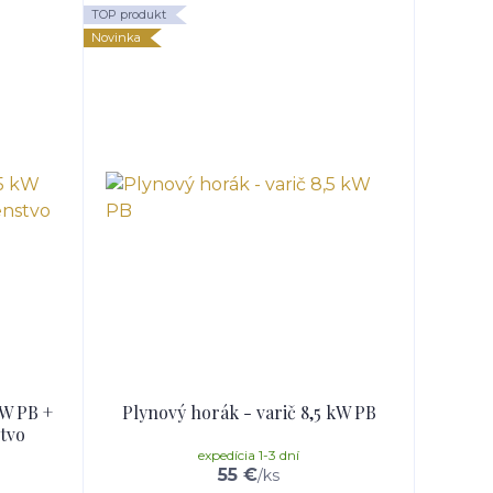
TOP produkt
Novinka
kW PB +
Plynový horák - varič 8,5 kW PB
stvo
expedícia 1-3 dní
55 €
/
ks