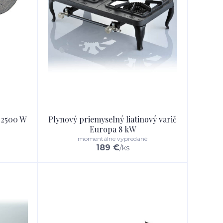
 2500 W
Plynový priemyselný liatinový varič
Europa 8 kW
momentálne vypredané
189 €
/
ks