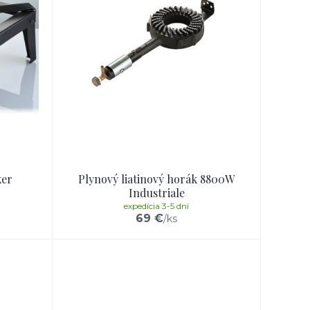
ker
Plynový liatinový horák 8800W
Industriale
expedícia 3-5 dní
69 €
/
ks