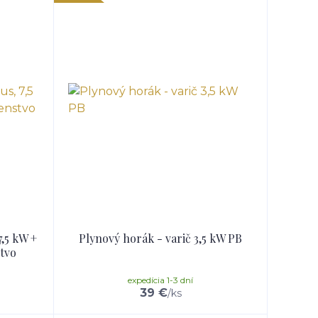
,5 kW +
Plynový horák - varič 3,5 kW PB
stvo
expedícia 1-3 dní
39 €
/
ks