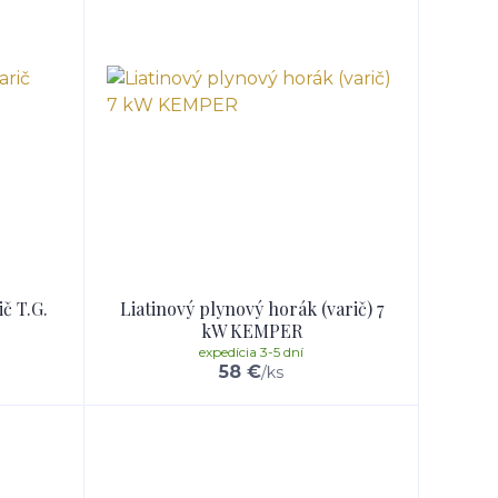
č T.G.
Liatinový plynový horák (varič) 7
kW KEMPER
expedícia 3-5 dní
58 €
/
ks