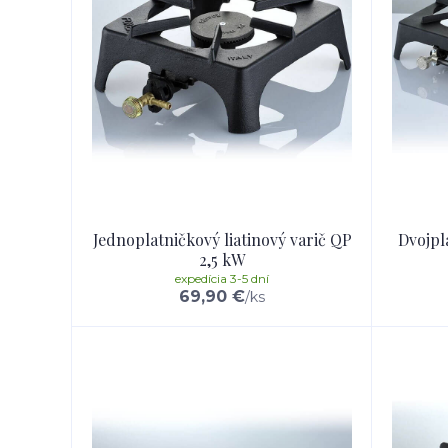
Jednoplatničkový liatinový varič QP
Dvojpl
2,5 kW
expedícia 3-5 dní
69,90 €
/
ks