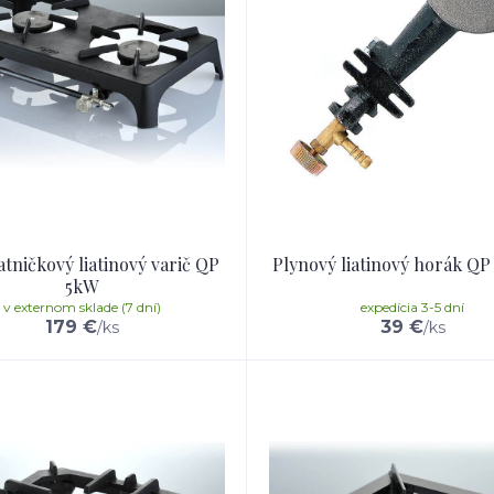
atničkový liatinový varič QP
Plynový liatinový horák QP
5kW
v externom sklade (7 dní)
expedícia 3-5 dní
179 €
39 €
/
ks
/
ks