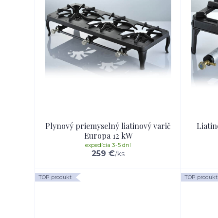
Plynový priemyselný liatinový varič
Liatin
Europa 12 kW
expedícia 3-5 dní
259 €
/
ks
TOP produkt
TOP produkt