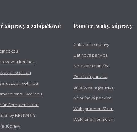
vé súpravy a zabíjačkové
Panvice, woky, súpravy
Grilovacie súpravy
trojnožkou
Liatinová panvica
nerezovou kotlinou
Nerezová panvica
kovovou kotlinou
Oceľová panvica
 žiaruvzdor. kotlinou
Smaltovaná panvica
 smaltovanou kotlinou
Nepriľnavá panvica
chráničom, ohniskom
Wok, priemer: 31 cm
 súpravy BIG PARTY
Wok, priemer: 36 cm
ie súpravy
vé súpravy