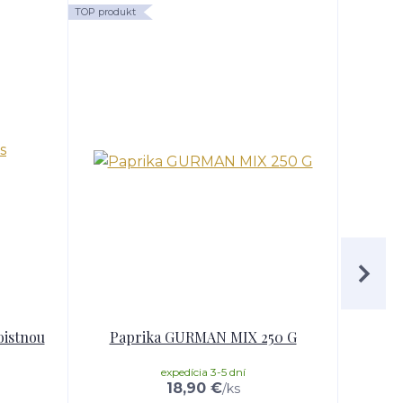
TOP produkt
Akcia
oistnou
Paprika GURMAN MIX 250 G
Serví
expedícia 3-5 dní
18,90 €
/
ks