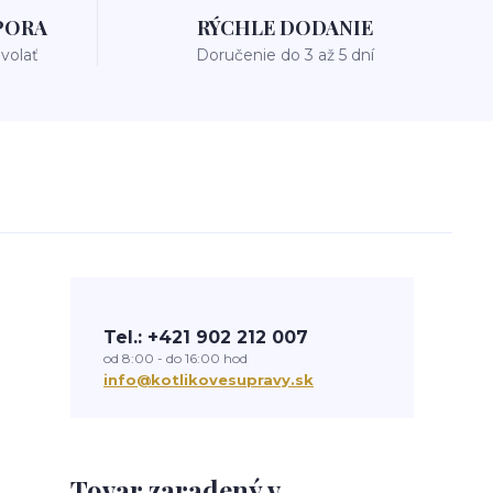
PORA
RÝCHLE DODANIE
avolať
Doručenie do 3 až 5 dní
Tel.: +421 902 212 007
od 8:00 - do 16:00 hod
info@kotlikovesupravy.sk
Tovar zaradený v