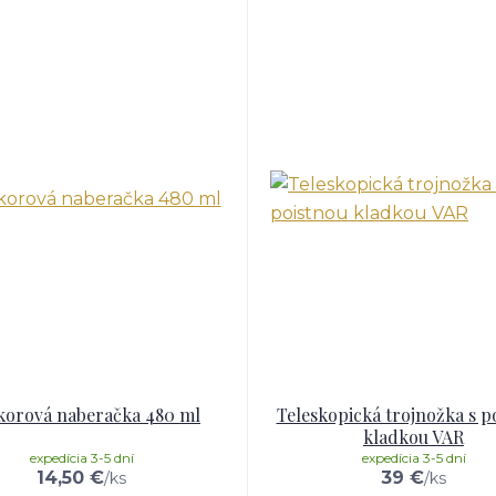
korová naberačka 480 ml
Teleskopická trojnožka s p
kladkou VAR
expedícia 3-5 dní
expedícia 3-5 dní
14,50 €
39 €
/
ks
/
ks