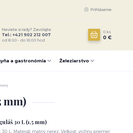
Prihlásenie
Neviete si rady? Zavolajte.
0
ks
Tel.: +421 902 212 007
0 €
od 8:00 - do 16:00 hod
yňa a gastronómia
Železiarstvo
5 mm)
,5 mm)
guláš 30 L (1,5 mm)
 30 L. Materiál: matný nerez. Veľkosť: vrchny priemer: