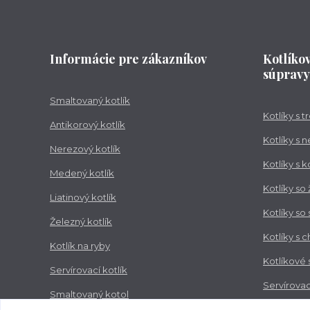
Informácie pre zákazníkov
Kotlíko
súpravy
Smaltovaný kotlík
Kotlíky s 
Antikorový kotlík
Kotlíky s 
Nerezový kotlík
Kotlíky s 
Medený kotlík
Kotlíky so
Liatinový kotlík
Kotlíky so
Železný kotlík
Kotlíky s 
Kotlík na ryby
Kotlíkové
Servírovací kotlík
Servírovac
Smaltovaný kotol
Zabíjačko