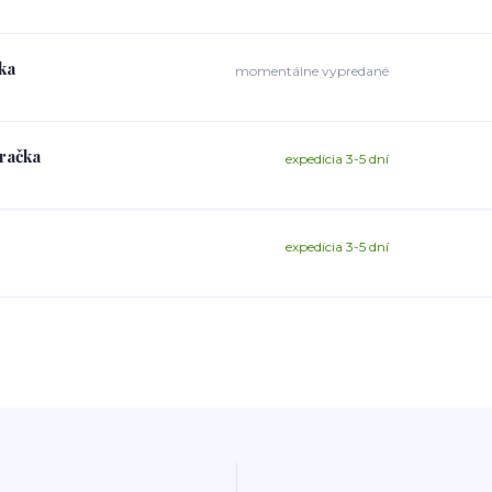
ka
momentálne vypredané
račka
expedícia 3-5 dní
expedícia 3-5 dní