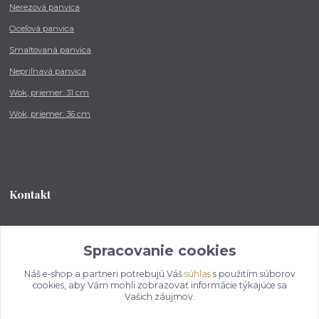
Nerezová panvica
Oceľová panvica
Smaltovaná panvica
Nepriľnavá panvica
Wok, priemer: 31 cm
Wok, priemer: 36 cm
Kontakt
Tel.: +421 902 212 007
od 8:00 - do 16:00 hod
Spracovanie cookies
Náš e-shop a partneri potrebujú Váš
súhlas
s použitím súborov
info@kotlikovesupravy.sk
cookies, aby Vám mohli zobrazovať informácie týkajúce sa
Vašich záujmov.