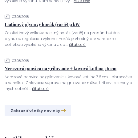
vysokého výkonu. Rám variča je vy...
čítať celé
03.08.2018
Liatinový plynový horák (varič) 9 kW
Celoliatinový veľkokapacitný horák (varič) na propán-bután s
plynulou reguláciou výkonu. Horák je vhodný pre varenie so
potrebou vysokého výkonu aleb...
čítať celé
03.08.2018
Nerezová panvica na grilovanie + kovová kotlina 36 cm
Nerezová panvica na grilovanie + kovová kotlina 36 cm + obracačka
a vareška Grilovacia súprava na grilovanie mäsa, hríbov, zeleniny a
iných dobrôt...
čítať celé
Zobraziť všetky novinky