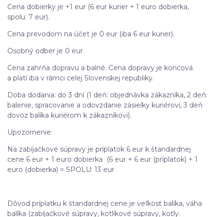
Cena dobierky je +1 eur (6 eur kurier + 1 euro dobierka,
spolu: 7 eur).
Cena prevodom na účet je 0 eur (iba 6 eur kurier).
Osobný odber je 0 eur.
Cena zahŕňa dopravu a balné. Cena dopravy je koncová
a platí iba v rámci celej Slovenskej republiky.
Doba dodania: do 3 dní (1 deň: objednávka zákazníka, 2 deň:
balenie, spracovanie a odovzdanie zásielky kuriérovi, 3 deň
dovoz balíka kuriérom k zákazníkovi).
Upozornenie:
Na zabíjačkové súpravy je príplatok 6 eur k štandardnej
cene 6 eur + 1 euro dobierka (6 eur + 6 eur (príplatok) + 1
euro (dobierka) = SPOLU: 13 eur
Dôvod príplatku k štandardnej cene je veľkosť balíka, váha
balíka (zabíjačkové súpravy, kotlíkové súpravy, kotly.