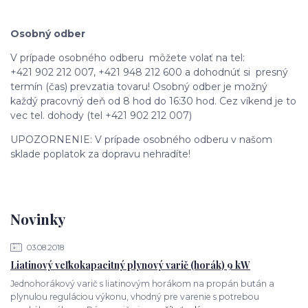
Osobný odber
V prípade osobného odberu môžete volať na tel:
+421 902 212 007, +421 948 212 600 a dohodnúť si presný
termín (čas) prevzatia tovaru! Osobný odber je možný
každý pracovný deň od 8 hod do 16:30 hod. Cez víkend je to
vec tel. dohody (tel +421 902 212 007)
UPOZORNENIE: V prípade osobného odberu v našom
sklade poplatok za dopravu nehradíte!
Novinky
03.08.2018
Liatinový veľkokapacitný plynový varič (horák) 9 kW
Jednohorákový varič s liatinovým horákom na propán bután a
plynulou reguláciou výkonu, vhodný pre varenie s potrebou