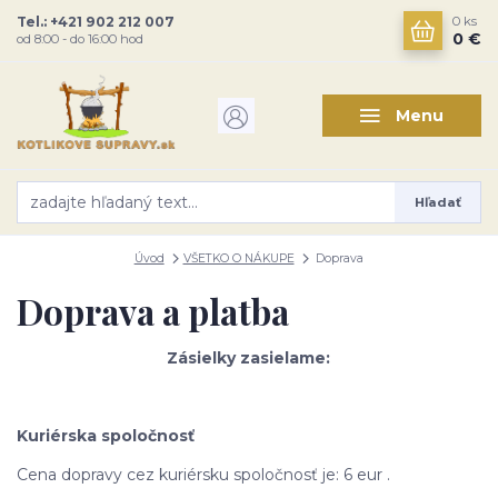
Tel.: +421 902 212 007
0
ks
0 €
od 8:00 - do 16:00 hod
Menu
Hľadať
Úvod
VŠETKO O NÁKUPE
Doprava
Doprava a platba
Zásielky zasielame:
Kuriérska spoločnosť
Cena dopravy cez kuriérsku spoločnosť je: 6 eur .