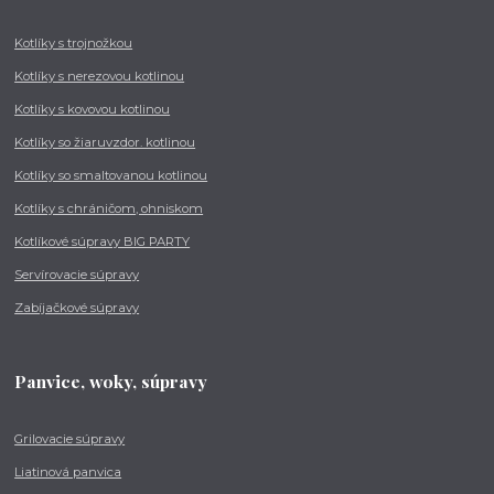
Kotlíky s trojnožkou
Kotlíky s nerezovou kotlinou
Kotlíky s kovovou kotlinou
Kotlíky so žiaruvzdor. kotlinou
Kotlíky so smaltovanou kotlinou
Kotlíky s chráničom, ohniskom
Kotlíkové súpravy BIG PARTY
Servírovacie súpravy
Zabíjačkové súpravy
Panvice, woky, súpravy
Grilovacie súpravy
Liatinová panvica