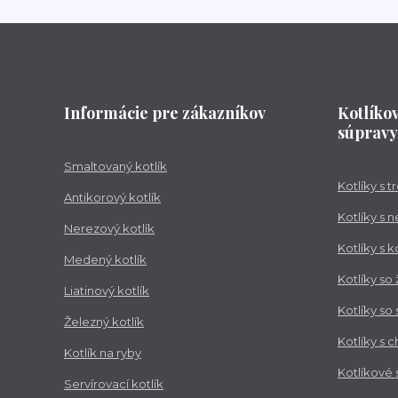
Informácie pre zákazníkov
Kotlíko
súpravy
Smaltovaný kotlík
Kotlíky s 
Antikorový kotlík
Kotlíky s 
Nerezový kotlík
Kotlíky s 
Medený kotlík
Kotlíky so
Liatinový kotlík
Kotlíky so
Železný kotlík
Kotlíky s 
Kotlík na ryby
Kotlíkové
Servírovací kotlík