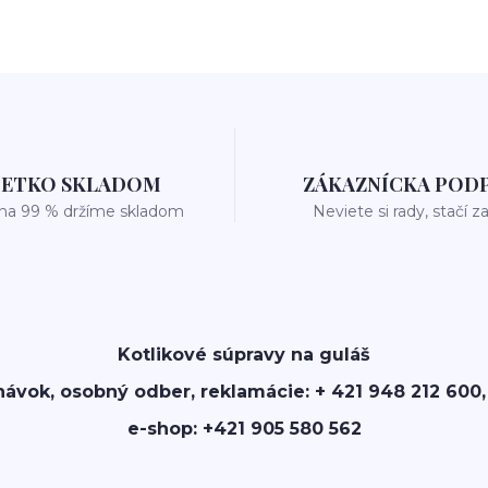
ŠETKO SKLADOM
ZÁKAZNÍCKA POD
 na 99 % držíme skladom
Neviete si rady, stačí z
Kotlikové súpravy na guláš
návok, osobný odber, reklamácie: + 421 948 212 600,
e-shop: +421 905 580 562