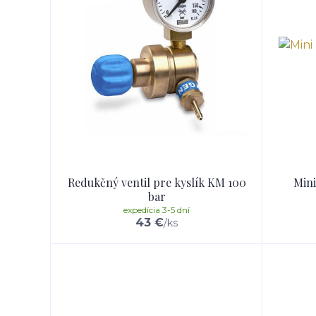
Redukčný ventil pre kyslík KM 100
Mini
bar
expedícia 3-5 dní
43 €
/
ks