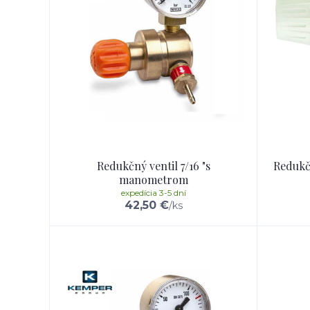
Redukčný ventil 7/16 "s
Redukčn
manometrom
expedícia 3-5 dní
42,50 €
/
ks