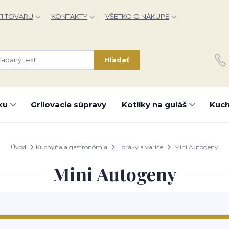
I TOVARU
KONTAKTY
VŠETKO O NÁKUPE
Hľadať
ku
Grilovacie súpravy
Kotlíky na guláš
Kuch
Úvod
Kuchyňa a gastronómia
Horáky a variče
Mini Autogeny
Mini Autogeny