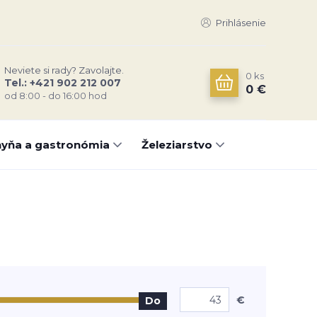
Prihlásenie
Neviete si rady? Zavolajte.
0
ks
Tel.: +421 902 212 007
0 €
od 8:00 - do 16:00 hod
yňa a gastronómia
Železiarstvo
€
Do