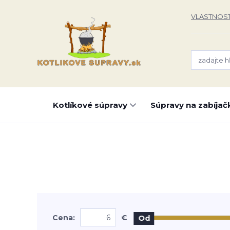
VLASTNOST
Kotlíkové súpravy
Súpravy na zabíjač
Cena:
€
Od