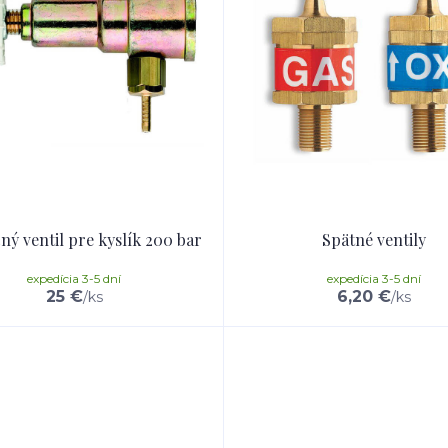
ý ventil pre kyslík 200 bar
Spätné ventily
expedícia 3-5 dní
expedícia 3-5 dní
25 €
6,20 €
/
ks
/
ks