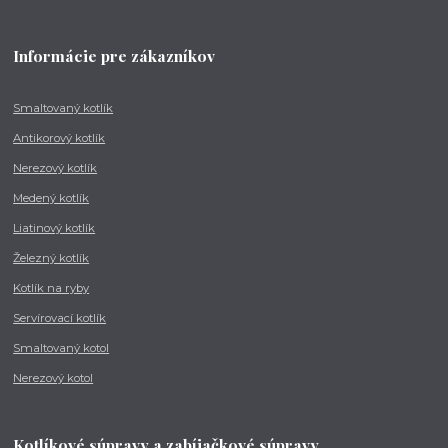
Informácie pre zákazníkov
Smaltovaný kotlík
Antikorový kotlík
Nerezový kotlík
Medený kotlík
Liatinový kotlík
Železný kotlík
Kotlík na ryby
Servírovací kotlík
Smaltovaný kotol
Nerezový kotol
Kotlíkové súpravy a zabíjačkové súpravy