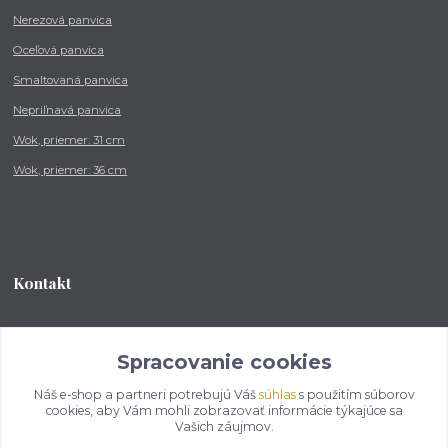
Nerezová panvica
Oceľová panvica
Smaltovaná panvica
Nepriľnavá panvica
Wok, priemer: 31 cm
Wok, priemer: 36 cm
Kontakt
Tel.: +421 902 212 007
od 8:00 - do 16:00 hod
Spracovanie cookies
Náš e-shop a partneri potrebujú Váš
súhlas
s použitím súborov
info@kotlikovesupravy.sk
cookies, aby Vám mohli zobrazovať informácie týkajúce sa
Vašich záujmov.