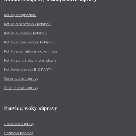
Kotlíky s trojnožkou
Kotlíky s nerezovou kotlinou
Kotlíky s kovovou kotlinou
Kotlíky so žiaruvzdor. kotlinou
Kotlíky so smaltovanou kotlinou
Kotlíky s chráničom, ohniskom
Kotlíkové súpravy BIG PARTY
Servírovacie súpravy
Zabíjačkové súpravy
Panvice, woky, súpravy
Grilovacie súpravy
Liatinová panvica