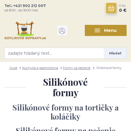
Tel.: +421 902 212 007
0
ks
0 €
od 8:00 - do 16:00 hod
Menu
Hľadať
Úvod
Kuchyňa a gastronómia
Formy na pečenie
Silikónové formy
Silikónové
formy
Silikónové formy na tortičky a
koláčiky
Silikónové formy na pečenie