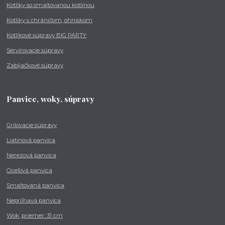
Kotlíky so smaltovanou kotlinou
Kotlíky s chráničom, ohniskom
Kotlíkové súpravy BIG PARTY
Servírovacie súpravy
Zabíjačkové súpravy
Panvice, woky, súpravy
Grilovacie súpravy
Liatinová panvica
Nerezová panvica
Oceľová panvica
Smaltovaná panvica
Nepriľnavá panvica
Wok, priemer: 31 cm