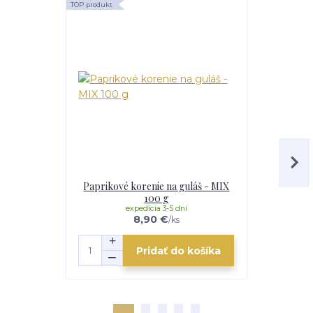
TOP produkt
TOP produkt
Akcia
Paprikové korenie na guláš - MIX
Horák 7 kW
100 g
p
expedícia 3-5 dní
e
8,90 €
/
ks
Pridať do košíka