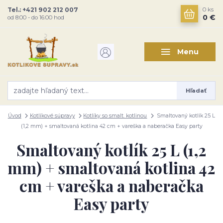
Tel.: +421 902 212 007
0
ks
0 €
od 8:00 - do 16:00 hod
Menu
Hľadať
Úvod
Kotlíkové súpravy
Kotlíky so smalt. kotlinou
Smaltovaný kotlík 25 L
(1,2 mm) + smaltovaná kotlina 42 cm + vareška a naberačka Easy party
Smaltovaný kotlík 25 L (1,2
mm) + smaltovaná kotlina 42
cm + vareška a naberačka
Easy party