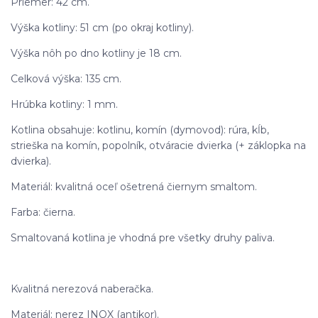
Priemer: 42 cm.
Výška kotliny: 51 cm (po okraj kotliny).
Výška nôh po dno kotliny je 18 cm.
Celková výška: 135 cm.
Hrúbka kotliny: 1 mm.
Kotlina obsahuje: kotlinu, komín (dymovod): rúra, kĺb,
strieška na komín, popolník, otváracie dvierka (+ záklopka na
dvierka).
Materiál: kvalitná oceľ ošetrená čiernym smaltom.
Farba: čierna.
Smaltovaná kotlina je vhodná pre všetky druhy paliva.
Kvalitná nerezová naberačka.
Materiál: nerez INOX (antikor).