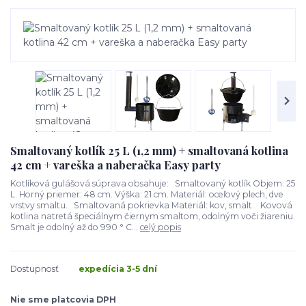
Smaltovaný kotlík 25 L (1,2 mm) + smaltovaná kotlina
42 cm + vareška a naberačka Easy party
Kotlíková gulášová súprava obsahuje: Smaltovaný kotlík Objem: 25
L. Horný priemer: 48 cm. Výška: 21 cm. Materiál: oceľový plech, dve
vrstvy smaltu. Smaltovaná pokrievka Materiál: kov, smalt. Kovová
kotlina natretá špeciálnym čiernym smaltom, odolným voči žiareniu.
Smalt je odolný až do 990 ° C...
celý popis
Dostupnosť
expedícia 3-5 dní
Nie sme platcovia DPH