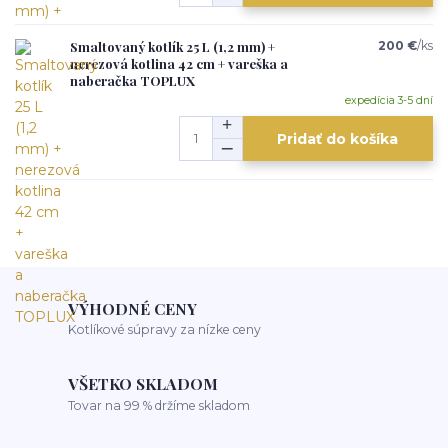
Smaltovaný kotlík 25 L (1,2 mm) +
200 €
/
ks
nerezová kotlina 42 cm + vareška a
naberačka TOPLUX
expedícia 3-5 dní
Pridať do košíka
VÝHODNÉ CENY
Kotlíkové súpravy za nízke ceny
VŠETKO SKLADOM
Tovar na 99 % držíme skladom