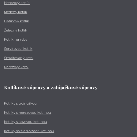
Nerezový kotlík
Medený kotlík
Liatinový kotlík
Železný kotlík
Kotlík na ryby
Servírovací kotlík
Smaltovaný kotol
Nerezový kotol
Kotlíkové súpravy a zabíjačkové súpravy
Kotlíky s trojnožkou
Kotlíky s nerezovou kotlinou
Kotlíky s kovovou kotlinou
Kotlíky so žiaruvzdor. kotlinou