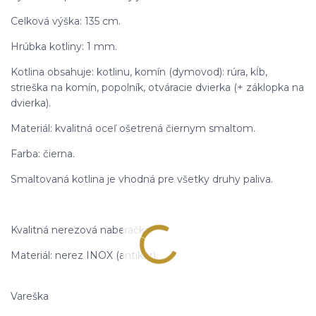
Celková výška: 135 cm.
Hrúbka kotliny: 1 mm.
Kotlina obsahuje: kotlinu, komín (dymovod): rúra, kĺb,
strieška na komín, popolník, otváracie dvierka (+ záklopka na
dvierka).
Materiál: kvalitná oceľ ošetrená čiernym smaltom.
Farba: čierna.
Smaltovaná kotlina je vhodná pre všetky druhy paliva.
Kvalitná nerezová naberačka.
Materiál: nerez INOX (antikor).
Vareška