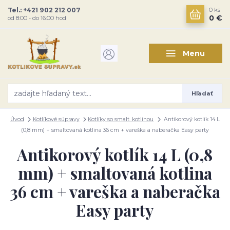
Tel.: +421 902 212 007
0
ks
0 €
od 8:00 - do 16:00 hod
Menu
Hľadať
Úvod
Kotlíkové súpravy
Kotlíky so smalt. kotlinou
Antikorový kotlík 14 L
(0,8 mm) + smaltovaná kotlina 36 cm + vareška a naberačka Easy party
Antikorový kotlík 14 L (0,8
mm) + smaltovaná kotlina
36 cm + vareška a naberačka
Easy party