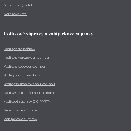
Smaltovaný kotol
Nerezový kotol
Kotlíkové súpravy a zabíjačkové súpravy
Kotlíky s trojnožkou
Kotlíky s nerezovou kotlinou
Kotlíky s kovovou kotlinou
Kotlíky so žiaruvzdor. kotlinou
Kotlíky so smaltovanou kotlinou
Kotlíky s chráničom, ohniskom
Kotlíkové súpravy BIG PARTY
Servírovacie súpravy
Zabíjačkové súpravy