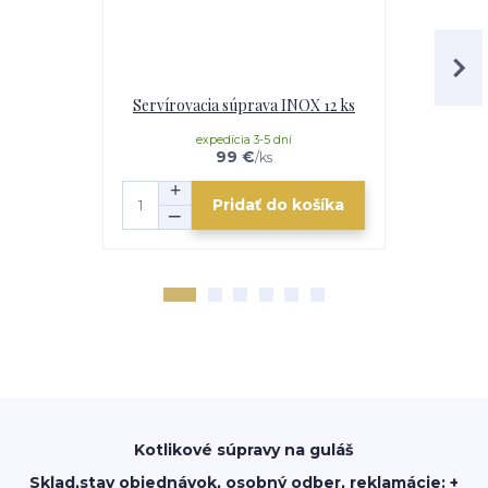
Servírovacia súprava INOX 12 ks
Nož
expedícia 3-5 dní
e
99 €
/
ks
Pridať do košíka
Kotlikové súpravy na guláš
Sklad,stav objednávok, osobný odber, reklamácie: +