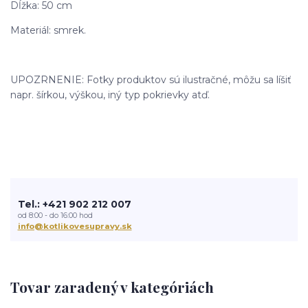
Dĺžka: 50 cm
Materiál: smrek.
UPOZRNENIE: Fotky produktov sú ilustračné, môžu sa líšiť
napr. šírkou, výškou, iný typ pokrievky atď.
Tel.: +421 902 212 007
od 8:00 - do 16:00 hod
info@kotlikovesupravy.sk
Tovar zaradený v kategóriách