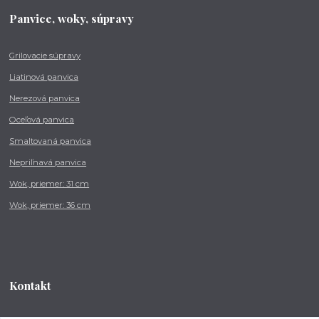
Panvice, woky, súpravy
Grilovacie súpravy
Liatinová panvica
Nerezová panvica
Oceľová panvica
Smaltovaná panvica
Nepriľnavá panvica
Wok, priemer: 31 cm
Wok, priemer: 36 cm
Kontakt