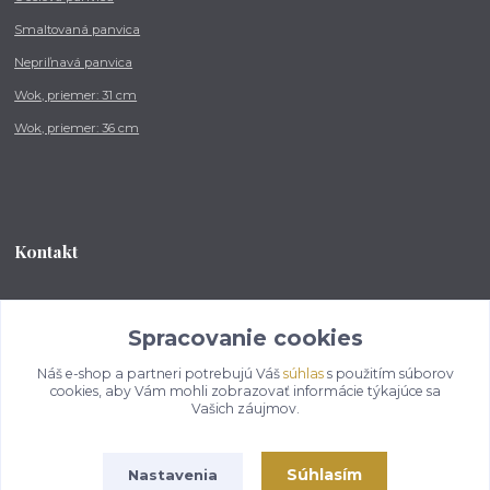
Smaltovaná panvica
Nepriľnavá panvica
Wok, priemer: 31 cm
Wok, priemer: 36 cm
Kontakt
Tel.: +421 902 212 007
od 8:00 - do 16:00 hod
Spracovanie cookies
Náš e-shop a partneri potrebujú Váš
súhlas
s použitím súborov
info@kotlikovesupravy.sk
cookies, aby Vám mohli zobrazovať informácie týkajúce sa
Vašich záujmov.
Súhlasím
Nastavenia