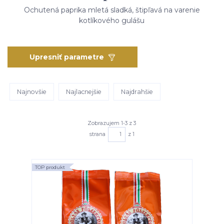
Ochutená paprika mletá sladká, štipľavá na varenie
kotlíkového gulášu
Upresniť parametre
Najnovšie
Najlacnejšie
Najdrahšie
Zobrazujem 1-3 z 3
strana
z 1
TOP produkt