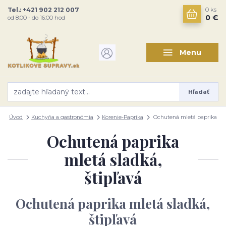
Tel.: +421 902 212 007
0
ks
0 €
od 8:00 - do 16:00 hod
Menu
Hľadať
Úvod
Kuchyňa a gastronómia
Korenie-Paprika
Ochutená mletá paprika
Ochutená paprika
mletá sladká,
štipľavá
Ochutená paprika mletá sladká,
štipľavá