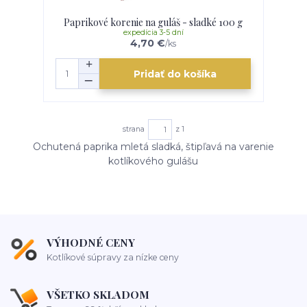
Paprikové korenie na guláš - sladké 100 g
expedícia 3-5 dní
4,70 €
/
ks
Pridať do košíka
strana
z 1
Ochutená paprika mletá sladká, štipľavá na varenie
kotlíkového gulášu
VÝHODNÉ CENY
Kotlíkové súpravy za nízke ceny
VŠETKO SKLADOM