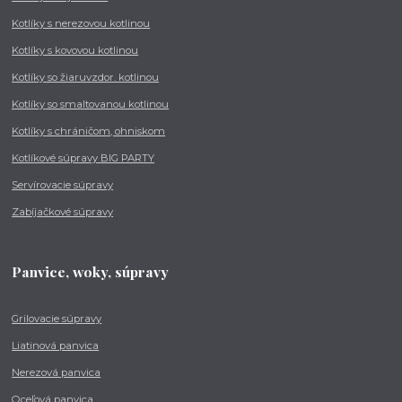
Kotlíky s nerezovou kotlinou
Kotlíky s kovovou kotlinou
Kotlíky so žiaruvzdor. kotlinou
Kotlíky so smaltovanou kotlinou
Kotlíky s chráničom, ohniskom
Kotlíkové súpravy BIG PARTY
Servírovacie súpravy
Zabíjačkové súpravy
Panvice, woky, súpravy
Grilovacie súpravy
Liatinová panvica
Nerezová panvica
Oceľová panvica