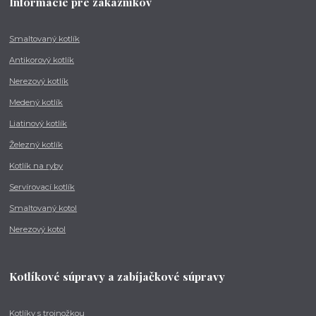
Informácie pre zákazníkov
Smaltovaný kotlík
Antikorový kotlík
Nerezový kotlík
Medený kotlík
Liatinový kotlík
Železný kotlík
Kotlík na ryby
Servírovací kotlík
Smaltovaný kotol
Nerezový kotol
Kotlíkové súpravy a zabíjačkové súpravy
Kotlíky s trojnožkou