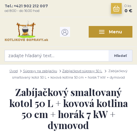
Tel.: +421 902 212 007
0
ks
0 €
od 8:00 - do 16:00 hod
Menu
Hľadať
Úvod
Súpravy na zabíjačku
Zabíjačkové súpravy 50 L
Zabíjačkový
smaltovaný kotol 50 L + kovová kotlina 50 cm + horák 7 kW + dymovod
Zabíjačkový smaltovaný
kotol 50 L + kovová kotlina
50 cm + horák 7 kW +
dymovod