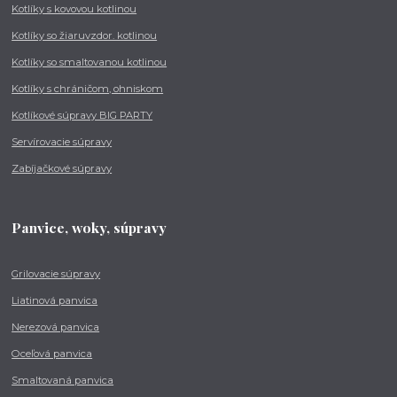
Kotlíky s kovovou kotlinou
Kotlíky so žiaruvzdor. kotlinou
Kotlíky so smaltovanou kotlinou
Kotlíky s chráničom, ohniskom
Kotlíkové súpravy BIG PARTY
Servírovacie súpravy
Zabíjačkové súpravy
Panvice, woky, súpravy
Grilovacie súpravy
Liatinová panvica
Nerezová panvica
Oceľová panvica
Smaltovaná panvica