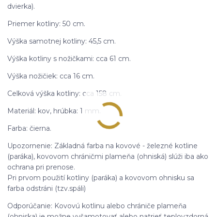
dvierka).
Priemer kotliny: 50 cm.
Výška samotnej kotliny: 45,5 cm.
Výška kotliny s nožičkami: cca 61 cm.
Výška nožičiek: cca 16 cm.
Celková výška kotliny: cca 158 cm.
Materiál: kov, hrúbka: 1 mm.
Farba: čierna.
Upozornenie: Základná farba na kovové - železné kotline
(paráka), kovovom chráničmi plameňa (ohniská) slúži iba ako
ochrana pri prenose.
Pri prvom použití kotliny (paráka) a kovovom ohnisku sa
farba odstráni (tzv.spáli)
Odporúčanie: Kovovú kotlinu alebo chrániče plameňa
(ohniska) je možne vyšamotovať alebo natrieť teplovzdorná