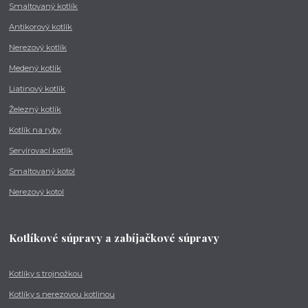
Smaltovaný kotlík
Antikorový kotlík
Nerezový kotlík
Medený kotlík
Liatinový kotlík
Železný kotlík
Kotlík na ryby
Servírovací kotlík
Smaltovaný kotol
Nerezový kotol
Kotlíkové súpravy a zabíjačkové súpravy
Kotlíky s trojnožkou
Kotlíky s nerezovou kotlinou