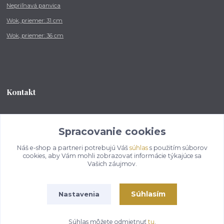
Nepriľnavá panvica
Wok, priemer: 31 cm
Wok, priemer: 36 cm
Kontakt
Tel.: +421 902 212 007
od 8:00 - do 16:00 hod
Spracovanie cookies
Náš e-shop a partneri potrebujú Váš
súhlas
s použitím súborov
info@kotlikovesupravy.sk
cookies, aby Vám mohli zobrazovať informácie týkajúce sa
Vašich záujmov.
Súhlasím
Nastavenia
Copyright © 2017-2050 kotlikovesupravy.sk, všetky práva vyhradené..
Súhlas môžete odmietnuť
tu
.