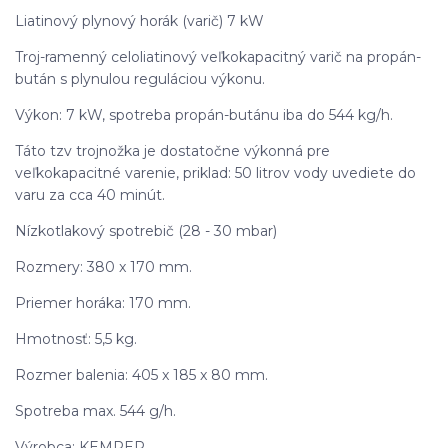
Liatinový plynový horák (varič) 7 kW
Troj-ramenný celoliatinový veľkokapacitný varič na propán-
bután s plynulou reguláciou výkonu.
Výkon: 7 kW, spotreba propán-butánu iba do 544 kg/h.
Táto tzv trojnožka je dostatočne výkonná pre
veľkokapacitné varenie, priklad: 50 litrov vody uvediete do
varu za cca 40 minút.
Nízkotlakový spotrebič (28 - 30 mbar)
Rozmery: 380 x 170 mm.
Priemer horáka: 170 mm.
Hmotnosť: 5,5 kg.
Rozmer balenia: 405 x 185 x 80 mm.
Spotreba max. 544 g/h.
Výrobca: KEMPER.