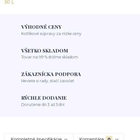
VÝHODNÉ CENY
Kotlíkové súpravy za nízke ceny
VŠETKO SKLADOM
Tovar na 99 % držíme skladom
ZÁKAZNÍCKA PODPORA
Neviete si rady, stačí zavolať
RÝCHLE DODANIE
Doručenie do 3 až 5 dní
Kompletné špecifikácie
Komentáre
0