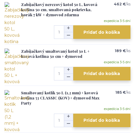
Zabíjačkový nerezový kotol 50 L, kovová
462 €
/
ks
kotlina 50 cm, smaltovaná pokrievka,
horák 7 kW + dymovod zdarma
expedícia 3-5 dní
Pridať do košíka
Zabíjačkový smaltovaný kotol 50 L +
189 €
/
ks
kovová kotlina 50 cm + dymovod
expedícia 3-5 dní
Pridať do košíka
Smaltovaný kotlík 50 L (1,2 mm) + kovová
185 €
/
ks
kotlina 53 CLASSIC (KOV) + dymovod Max
Party
expedícia 3-5 dní
Pridať do košíka