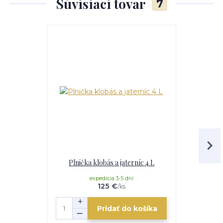
Súvisiaci tovar
7
TOP produkt
Plnička klobás a jaterníc 4 L
Nád
expedícia 3-5 dní
e
125 €
/
ks
Pridať do košíka