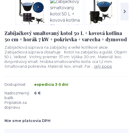
Zabíjačkový smaltovaný kotol 50 L + kovová kotlina
50 cm + horák 7 kW + pokrievka + varecha + dymovod
Zabíjačková súprava na zabíjačky a veľké kotlíkové akcie.
Zabijačková súprava obsahuje: Kotol na zabíjačku a guláš. Objem:
50 L. Veľkosť: Vrchny priemer: 57 cm. Výška: 30 cm. Materiál: kov,
dvojvrstvový smalt. Hrúbka smaltovaného kotla: cca 1,2 mm.
Smaltovaná pokrievka. Materiál: kov, smalt. Far...
celý popis
Dostupnosť
expedícia 3-5 dní
Nadrozmerný
6 €
balík
Príplatok za
dopravu
Nie sme platcovia DPH