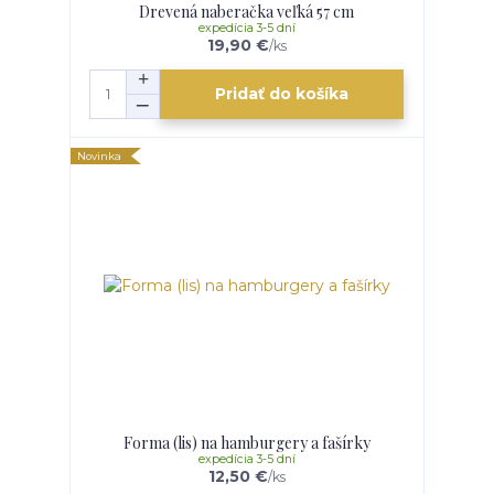
Drevená naberačka veľká 57 cm
expedícia 3-5 dní
19,90 €
/
ks
Pridať do košíka
Novinka
Forma (lis) na hamburgery a fašírky
expedícia 3-5 dní
12,50 €
/
ks