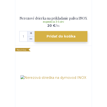
Nerezové dvierka na prikladanie paliva INOX
expedícia 3-5 dní
20 €
/
ks
Pridať do košíka
Novinka