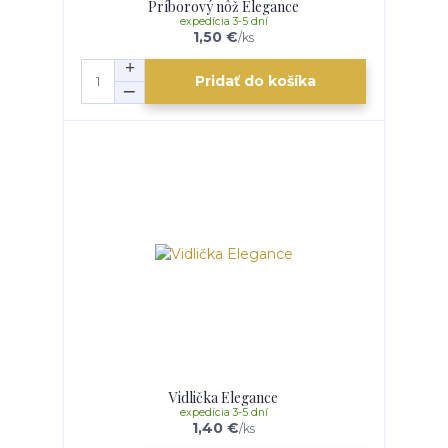
Príborový nôž Elegance
expedícia 3-5 dní
1,50 €
/
ks
Pridať do košíka
Vidlička Elegance
expedícia 3-5 dní
1,40 €
/
ks