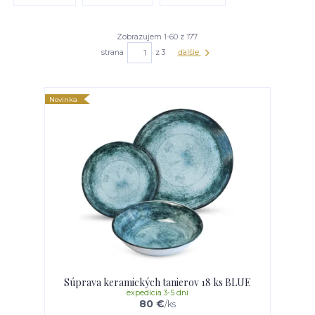
Zobrazujem 1-60 z 177
strana
z 3
ďalšie
Novinka
Súprava keramických tanierov 18 ks BLUE
expedícia 3-5 dní
80 €
/
ks