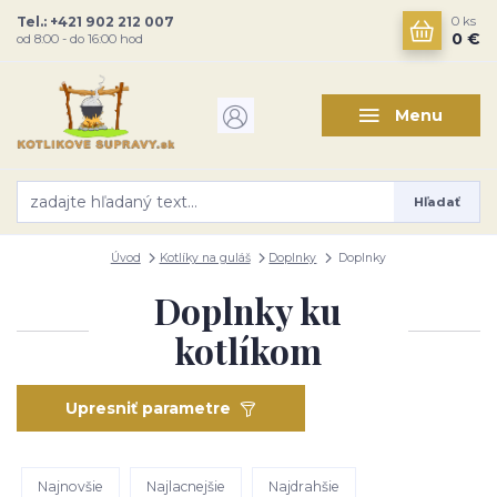
Tel.: +421 902 212 007
0
ks
0 €
od 8:00 - do 16:00 hod
Menu
Hľadať
Úvod
Kotlíky na guláš
Doplnky
Doplnky
Doplnky ku
kotlíkom
Upresniť parametre
Najnovšie
Najlacnejšie
Najdrahšie