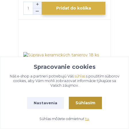
Pridať do košíka
Spracovanie cookies
Náš e-shop a partneri potrebujú Váš
súhlas
s použitím súborov
cookies, aby Vám mohli zobrazovať informácie týkajúce sa
Vašich záujmov.
Súprava keramických tanierov 18 ks BLACK
Súhlasím
Nastavenia
momentálne vypredané
80 €
/
ks
Súhlas môžete odmietnuť
tu
.
Detail