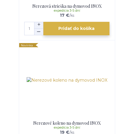
Nerezová strieška na dymovod INOX
expedícia 3-5 dní
17 €
/
ks
Pridať do košíka
Novinka
Nerezové koleno na dymovod INOX
expedícia 3-5 dní
19 €
/
ks