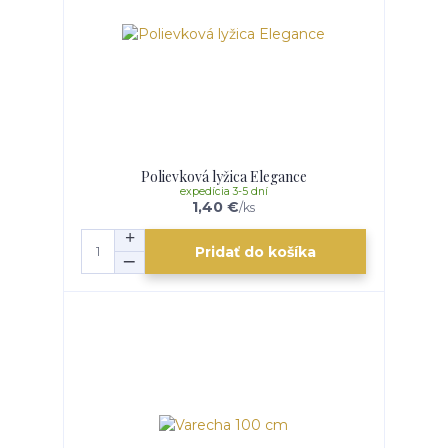
Polievková lyžica Elegance
expedícia 3-5 dní
1,40 €
/
ks
Pridať do košíka