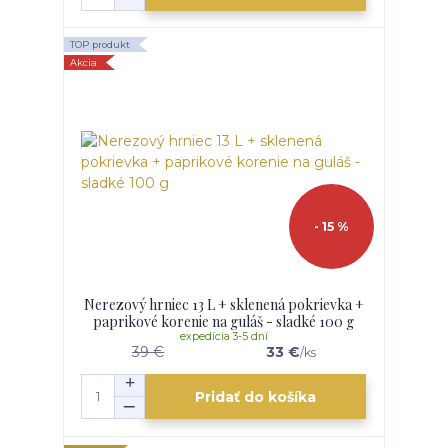
TOP produkt
Akcia
- 15 %
Nerezový hrniec 13 L + sklenená pokrievka +
paprikové korenie na guláš - sladké 100 g
expedícia 3-5 dní
39 €
33 €
/
ks
Pridať do košíka