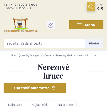
Tel.: +421 902 212 007
0
ks
0 €
od 8:00 - do 16:00 hod
Menu
Hľadať
Úvod
Kuchyňa a gastronómia
Nerezový riad
Nerezové hrnce
Nerezové
hrnce
Upresniť parametre
Najnovšie
Najlacnejšie
Najdrahšie