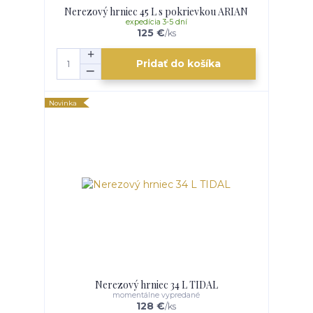
Nerezový hrniec 45 L s pokrievkou ARIAN
expedícia 3-5 dní
125 €
/
ks
Pridať do košíka
Novinka
Nerezový hrniec 34 L TIDAL
momentálne vypredané
128 €
/
ks