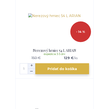
- 14 %
Nerezový hrniec 54 L ARIAN
expedícia 3-5 dní
150 €
129 €
/
ks
Pridať do košíka