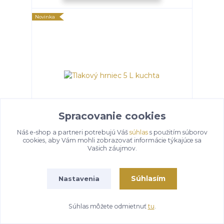
Novinka
Spracovanie cookies
Náš e-shop a partneri potrebujú Váš
súhlas
s použitím súborov
cookies, aby Vám mohli zobrazovať informácie týkajúce sa
Tlakový hrniec 5 L kuchta
Vašich záujmov.
expedícia 3-5 dní
34,50 €
/
ks
Súhlasím
Nastavenia
Pridať do košíka
Súhlas môžete odmietnuť
tu
.
Novinka