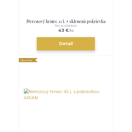
Nerezový hrniec 11 L + sklenená pokrievka
Nie je skladom
43 €
/
ks
Detail
Novinka