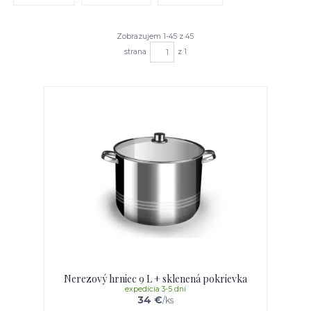
Zobrazujem 1-45 z 45
strana
z 1
Nerezový hrniec 9 L + sklenená pokrievka
expedícia 3-5 dní
34 €
/
ks