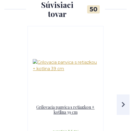
Súvisiaci
50
tovar
TOP produkt
Grilovacia panvica s retiazkou +
Paella smal
kotlina 39 cm
Kotlina 42 