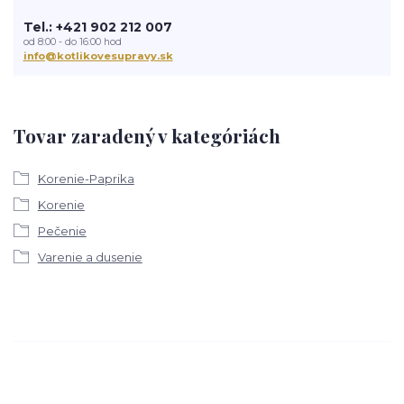
Tel.: +421 902 212 007
od 8:00 - do 16:00 hod
info@kotlikovesupravy.sk
Tovar zaradený v kategóriách
Korenie-Paprika
Korenie
Pečenie
Varenie a dusenie