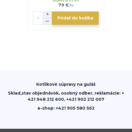
expedícia 3-5 dní
e
79 €
/
ks
Pridať do košíka
Kotlikové súpravy na guláš
Sklad,stav objednávok, osobný odber, reklamácie: +
421 948 212 600, +421 902 212 007
e-shop: +421 905 580 562