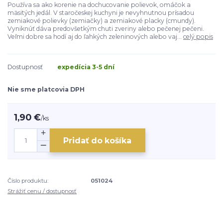
Používa sa ako korenie na dochucovanie polievok, omáčok a
mäsitých jedál. V staročeskej kuchyni je nevyhnutnou prísadou
zemiakové polievky (zemiačky) a zemiakové placky (cmundy).
Vyniknúť dáva predovšetkým chuti zveriny alebo pečenej pečeni.
Veľmi dobre sa hodí aj do ľahkých zeleninových alebo vaj...
celý popis
Dostupnosť
expedícia 3-5 dní
Nie sme platcovia DPH
1,90 €
/
ks
Pridať do košíka
Číslo produktu:
051024
Strážiť cenu / dostupnosť