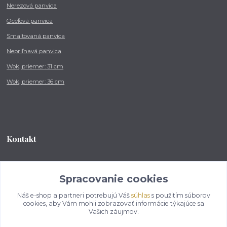
Nerezová panvica
Oceľová panvica
Smaltovaná panvica
Nepriľnavá panvica
Wok, priemer: 31 cm
Wok, priemer: 36 cm
Kontakt
Tel.: +421 902 212 007
od 8:00 - do 16:00 hod
Spracovanie cookies
Náš e-shop a partneri potrebujú Váš
súhlas
s použitím súborov
info@kotlikovesupravy.sk
cookies, aby Vám mohli zobrazovať informácie týkajúce sa
Vašich záujmov.