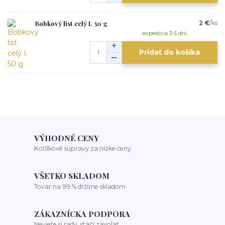
Bobkový list celý I. 50 g
2 €
/
ks
expedícia 3-5 dní
Pridať do košíka
VÝHODNÉ CENY
Kotlíkové súpravy za nízke ceny
VŠETKO SKLADOM
Tovar na 99 % držíme skladom
ZÁKAZNÍCKA PODPORA
Neviete si rady, stačí zavolať