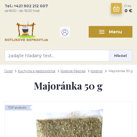
Tel.: +421 902 212 007
0
ks
0 €
od 8:00 - do 16:00 hod
Menu
Hľadať
Úvod
Kuchyňa a gastronómia
Korenie-Paprika
Korenie
Majoránka 50 g
Majoránka 50 g
TOP produkt