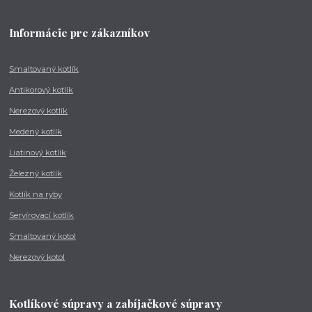
Informácie pre zákazníkov
Smaltovaný kotlík
Antikorový kotlík
Nerezový kotlík
Medený kotlík
Liatinový kotlík
Železný kotlík
Kotlík na ryby
Servírovací kotlík
Smaltovaný kotol
Nerezový kotol
Kotlíkové súpravy a zabíjačkové súpravy