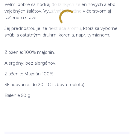
Veľmi dobre sa hodí aj do ľahkých zeleninových alebo
vaječných šalátov. Využívať ju možno v čerstvom aj
sušenom stave.
Jej prednosťou je, že nestráca arómu, ktorá sa výborne
snúbi s ostatnými druhmi korenia, napr. tymianom.
Zloženie: 100% majorán.
Alergény: bez alergénov.
Zloženie: Majorán 100%.
Skladovanie: do 20 ° C (izbová teplota).
Balenie 50 g.