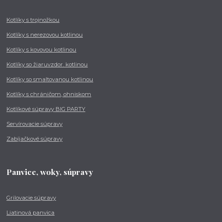
Kotlíky s trojnožkou
Kotlíky s nerezovou kotlinou
Kotlíky s kovovou kotlinou
Kotlíky so žiaruvzdor. kotlinou
Kotlíky so smaltovanou kotlinou
Kotlíky s chráničom, ohniskom
Kotlíkové súpravy BIG PARTY
Servírovacie súpravy
Zabíjačkové súpravy
Panvice, woky, súpravy
Grilovacie súpravy
Liatinová panvica