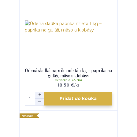
Údená sladká paprika mletá 1 kg – paprika na
guláš, mäso a klobásy
expedícia 3-5 dní
18,50 €
/
ks
Pridať do košíka
Novinka