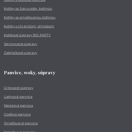
Kotlíky so žiaruvzdor. kotlinou
Kotlíky so smaltovanou kotlinou
Kotlíky s chráničom, ohniskom
Kotlíkové súpravy BIG PARTY
Servírovacie súpravy
Zabíjačkové súpravy
Panvice, woky, súpravy
Grilovacie súpravy
Liatinová panvica
Nerezová panvica
Oceľová panvica
Smaltovaná panvica