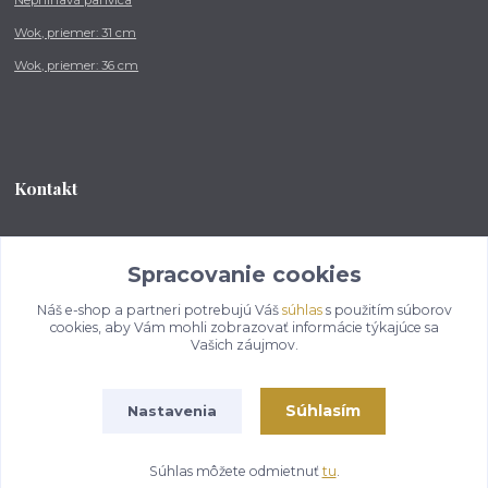
Nepriľnavá panvica
Wok, priemer: 31 cm
Wok, priemer: 36 cm
Kontakt
Tel.: +421 902 212 007
od 8:00 - do 16:00 hod
Spracovanie cookies
Náš e-shop a partneri potrebujú Váš
súhlas
s použitím súborov
info@kotlikovesupravy.sk
cookies, aby Vám mohli zobrazovať informácie týkajúce sa
Vašich záujmov.
Súhlasím
Nastavenia
Copyright © 2017-2050 kotlikovesupravy.sk, všetky práva vyhradené..
Súhlas môžete odmietnuť
tu
.
Vytvorené na
Eshop-rychlo.sk