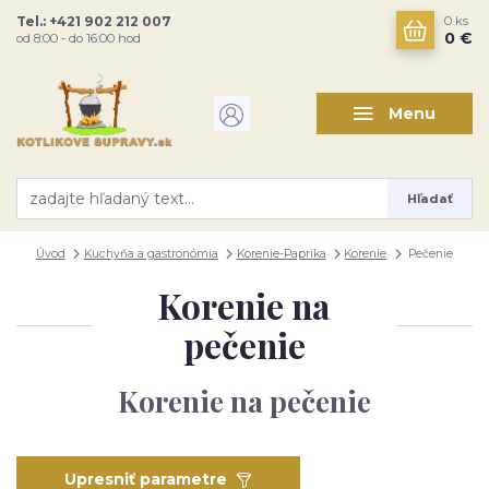
Tel.: +421 902 212 007
0
ks
0 €
od 8:00 - do 16:00 hod
Menu
Hľadať
Úvod
Kuchyňa a gastronómia
Korenie-Paprika
Korenie
Pečenie
Korenie na
pečenie
Korenie na pečenie
Upresniť parametre