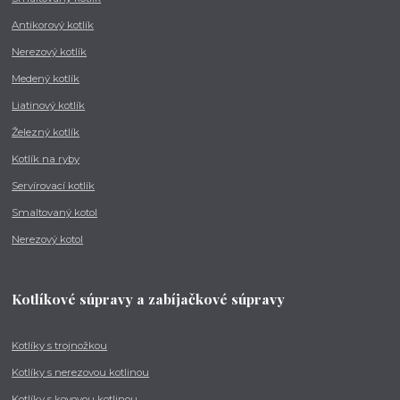
Antikorový kotlík
Nerezový kotlík
Medený kotlík
Liatinový kotlík
Železný kotlík
Kotlík na ryby
Servírovací kotlík
Smaltovaný kotol
Nerezový kotol
Kotlíkové súpravy a zabíjačkové súpravy
Kotlíky s trojnožkou
Kotlíky s nerezovou kotlinou
Kotlíky s kovovou kotlinou