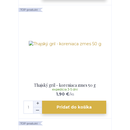
TOP produkt
Thajský gril - koreniaca zmes 50 g
expedícia 3-5 dní
1,90 €
/
ks
Pridať do košíka
TOP produkt